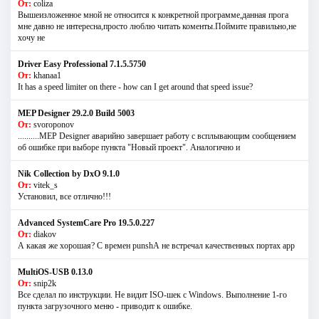
От:
coliza
Вышеизложенное мной не относится к конкретной программе,данная прога
мне давно не интересна,просто люблю читать коменты.Поймите правильно,не
хочу не
Driver Easy Professional 7.1.5.5750
От:
khanaa1
It has a speed limiter on there - how can I get around that speed issue?
MEP Designer 29.2.0 Build 5003
От:
svoroponov
..........MEP Designer аварийно завершает работу с всплывающим сообщением
об ошибке при выборе пункта "Новый проект". Аналогично и
Nik Collection by DxO 9.1.0
От:
vitek_s
Установил, все отлично!!!
Advanced SystemCare Pro 19.5.0.227
От:
diakov
А какая же хорошая? С времен punshА не встречал качественных портах app
MultiOS-USB 0.13.0
От:
snip2k
Все сделал по инструкции. Не видит ISO-шек с Windows. Выполнение 1-го
пункта загрузочного меню - приводит к ошибке.