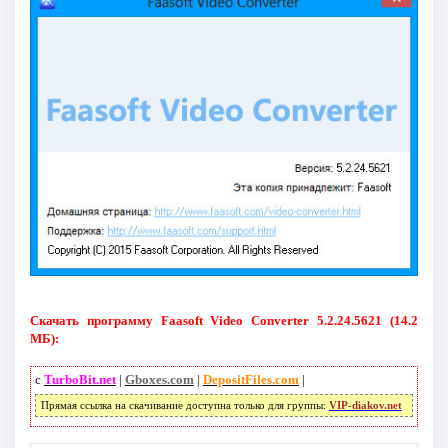
Скачать программу Faasoft Video Converter 5.2.24.5621 (14.2
МБ):
с
TurboBit.net
|
Gboxes.com
|
DepositFiles.com
|
Прямая ссылка на скачивание доступна только для группы:
VIP-diakov.net