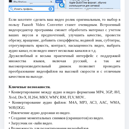
Если захотите сделать ваш видео ролик оригинальным, то выбор в
пользу Faasoft Video Converter станет очевидным. Встроенный
видеоредактор программы сможет обработать материал с учетом
ваших вкусов и предпочтений, улучшить качество, провести
обрезку, вращение, добавить спецэффекты, водяной знак, субтитры,
отрегулировать яркость, контраст, насыщенность видео, выбрать
аудио канал, если видео имеет несколько каналов и т.д.
Дружелюбный и весьма практичный интерфейс с поддержкой
множества языков, включая русский, а так же
высокопроизводительный движок позволяет проводить
преобразование видеофайлов на высокой скорости и с отличным
качеством на выходе.
Ключевые возможности.
• Конвертирование между аудио и видео форматами MP4, 3GP, AVI,
Xvid, DivX, H.264, MKV, WMV, RM, FLV, MOV...
• Конвертирование аудио файлов: M4A, MP3, AC3, AAC, WMA,
WAV,OGG.
• Извлечение аудио дорожки из видео.
• Создание моментальных снимков (скриншотов) из видео.
• Загрузчик он -лайн видео.
• Возможность для редактирования видеофайлов.