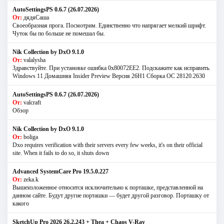
AutoSettingsPS 0.6.7 (26.07.2026)
От:
дядяСаша
Своеобразная прога. Посмотрим. Единственно что напрягает мелкий шрифт.
Чуток бы по больше не помешал бы.
Nik Collection by DxO 9.1.0
От:
valalysha
Здравствуйте. При установке ошибка 0х80072EE2. Подскажите как исправить.
Windows 11 Домашняя Insider Preview Версия 26H1 Сборка ОС 28120.2630
AutoSettingsPS 0.6.7 (26.07.2026)
От:
valcraft
Обзор
Nik Collection by DxO 9.1.0
От:
boliga
Dxo requires verification with their servers every few weeks, it's on their official
site. When it fails to do so, it shuts down
Advanced SystemCare Pro 19.5.0.227
От:
zeka.k
Вышеизложенное относится исключительно к порташке, представленной на
данном сайте. Будут другие порташки — будет другой разговор. Порташку от
какого
SketchUp Pro 2026 26.2.243 + Thea + Chaos V-Ray