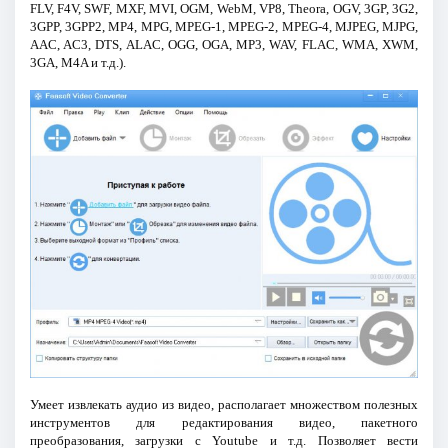
FLV, F4V, SWF, MXF, MVI, OGM, WebM, VP8, Theora, OGV, 3GP, 3G2,
3GPP, 3GPP2, MP4, MPG, MPEG-1, MPEG-2, MPEG-4, MJPEG, MJPG,
AAC, AC3, DTS, ALAC, OGG, OGA, MP3, WAV, FLAC, WMA, XWM,
3GA, M4A и т.д.).
Умеет извлекать аудио из видео, располагает множеством полезных
инструментов для редактирования видео, пакетного
преобразования, загрузки с Youtube и т.д. Позволяет вести