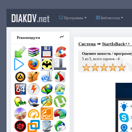
DIAKOV
.net
Программы
Библиотека
Рекомендуем
Система
⇒
StartIsBack++ 1
Оцените новость / программ
5
из 5, всего оценок -
4