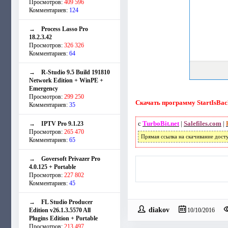
Просмотров:
409 596
Комментариев:
124
→
Process Lasso Pro
18.2.3.42
Просмотров:
326 326
Комментариев:
64
→
R-Studio 9.5 Build 191810
Network Edition + WinPE +
Emergency
Просмотров:
299 250
Скачать программу StartIsBack
Комментариев:
35
с
TurboBit.net
|
Salefiles.com
|
→
IPTV Pro 9.1.23
Просмотров:
265 470
Прямая ссылка на скачивание дост
Комментариев:
65
→
Goversoft Privazer Pro
4.0.125 + Portable
Просмотров:
227 802
Комментариев:
45
→
FL Studio Producer
diakov
Edition v26.1.3.5570 All
10/10/2016
Plugins Edition + Portable
Просмотров:
213 497