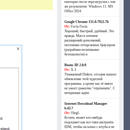
повторно после перезагрузки с тем
же результатом. Windows 11. MS
Offiсe 2024.
Google Chrome 151.0.7922.76
От:
Гость Гость
Хороший, быстрый, удобный. Это
правда. Масса плюшек
расширений-дополнений,
постоянно отторгаемых браузером
(разрабами политиками
безопасности) и
Boom 3D 2.0.0
От:
Х.З.
Уважаемый Diakov, сегодня вышло
обновление этой чудесной
программы, а кроме вас её никто
не умеет грамотно "отрепачить". С
нетерпение ждём
Internet Download Manager
6.43.7
От:
OlegL
Кстати, может кто-нибудь
подскажет как все-таки настроить
IDM, чтобы он качал с ютуба и не