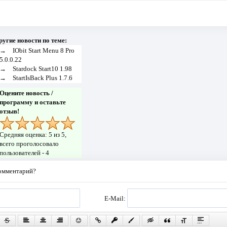
ругие новости по теме:
→
IObit Start Menu 8 Pro
5.0.0.22
→
Stardock Start10 1.98
→
StartIsBack Plus 1.7.6
Оцените новость /
программу и оставьте
отзыв!
Средняя оценка:
5
из 5,
всего проголосовало
пользователей -
4
комментарий?
E-Mail: