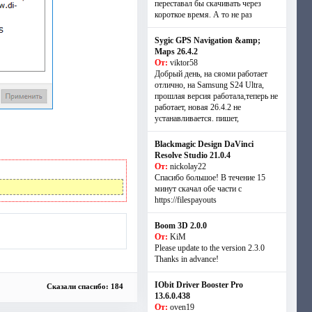
переставал бы скачивать через
короткое время. А то не раз
Sygic GPS Navigation &amp;
Maps 26.4.2
От:
viktor58
Добрый день, на сяоми работает
отлично, на Samsung S24 Ultra,
прошлая версия работала,теперь не
работает, новая 26.4.2 не
устанавливается. пишет,
Blackmagic Design DaVinci
Resolve Studio 21.0.4
От:
nickolay22
Спасибо большое! В течение 15
минут скачал обе части с
https://filespayouts
Boom 3D 2.0.0
От:
KiM
Please update to the version 2.3.0
Thanks in advance!
IObit Driver Booster Pro
Сказали спасибо: 184
13.6.0.438
От:
oven19