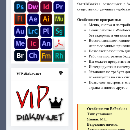
StartIsBack++
возвращает в Wi
существенно улучшает удобство
Особенности программы:
Меню, кнопка и настройк
Сеанс работы с Windows 
без задержек и мигания 
Восстанавливает главное
использованные приложе
Позволяет разрешить дил
Рабочие программы будут
Вы можете превратить эк
Интегрируется в систему
Установка не требует д
VIP-diakov.net
локализуется на язык сис
Позволяет настроить от
экрана и многое другое.
Особенности RePack'a:
Тип:
установка.
Языки:
ML.
Вырезано:
ничего.
Активация:
проведено.