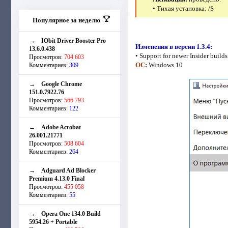
• Тихая установка: /S
Популярное за неделю
→
IObit Driver Booster Pro
Изменения в версии 1.3.4:
13.6.0.438
• Support for newer Insider builds
Просмотров:
704 603
ОС
:
Windows 10
Комментариев:
309
→
Google Chrome
151.0.7922.76
Просмотров:
566 793
Комментариев:
122
→
Adobe Acrobat
26.001.21771
Просмотров:
508 604
Комментариев:
264
→
Adguard Ad Blocker
Premium 4.13.0 Final
Просмотров:
455 058
Комментариев:
55
→
Opera One 134.0 Build
5954.26 + Portable