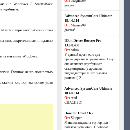
От:
Magnus99
к и в Windows 7. StartIsBack
gracias
ее удобным.
Advanced SystemCare Ultimate
18.4.0.114
От:
Magnus99
rtIsBack открывает рабочий стол
gracias!
начков, закрепленные и недавно
IObit Driver Booster Pro
13.6.0.438
От:
coliza
У данной проги есть два
я из магазина Windows.
преимущества в сравнении с Easy.1
она отличает ноутбуки от
стационарных (а дрова на
легий. Главное меню полностью
видеоадаптеры у них бывают
разными) 2
ражение кнопки, активные углы
Advanced SystemCare Ultimate
18.4.0.114
От:
And
СПАСИБО!!
Dose for Excel 3.6.7
От:
Skipper
Машина впадает в ступор при
попытке установки. Пробовал