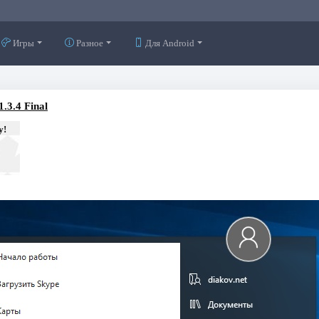
Игры
Разное
Для Android
.3.4 Final
у!