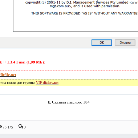
++ 1.3.4 Final (1,09 МБ):
Hitfile.net
упна только для группы:
VIP-diakov.net
Сказали спасибо: 184
75 175
0