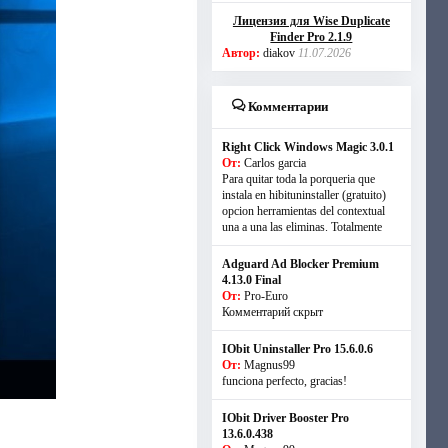
Лицензия для Wise Duplicate
Finder Pro 2.1.9
Автор:
diakov
11.07.2026
Комментарии
Right Click Windows Magic 3.0.1
От:
Carlos garcia
Para quitar toda la porqueria que
instala en hibituninstaller (gratuito)
opcion herramientas del contextual
una a una las eliminas. Totalmente
Adguard Ad Blocker Premium
4.13.0 Final
От:
Pro-Euro
Комментарий скрыт
IObit Uninstaller Pro 15.6.0.6
От:
Magnus99
funciona perfecto, gracias!
IObit Driver Booster Pro
13.6.0.438