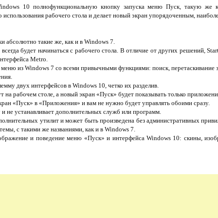
ndows 10 полнофункциональную кнопку запуска меню Пуск, такую же ка
 использования рабочего стола и делает новый экран упорядоченным, наибол
и абсолютно такие же, как и в Windows 7.
всегда будет начинаться с рабочего стола. В отличие от других решений, Sta
интерфейса Metro.
 меню из Windows 7 со всеми привычными функциями: поиск, перетаскивание з
ния.
емму двух интерфейсов в Windows 10, четко их разделив.
 на рабочем столе, а новый экран «Пуск» будет показывать только приложени
ран «Пуск» в «Приложения» и вам не нужно будет управлять обоими сразу.
 и не устанавливает дополнительных служб или программ.
ополнительных утилит и может быть произведена без административных приви
темы, с такими же названиями, как и в Windows 7.
ображение и поведение меню «Пуск» и интерфейса Windows 10: скины, изоб