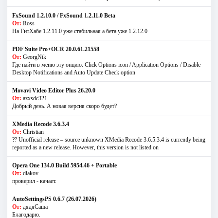
FxSound 1.2.10.0 / FxSound 1.2.11.0 Beta
От:
Ross
На ГитХабе 1.2.11.0 уже стабильная а бета уже 1.2.12.0
PDF Suite Pro+OCR 20.0.61.21558
От:
GeorgNik
Где найти в меню эту опцию: Click Options icon / Application Options / Disable
Desktop Notifications and Auto Update Check option
Movavi Video Editor Plus 26.20.0
От:
azxsdc321
Добрый день. А новая версия скоро будет?
XMedia Recode 3.6.3.4
От:
Christian
?? Unofficial release – source unknown XMedia Recode 3.6.5.3.4 is currently being
reported as a new release. However, this version is not listed on
Opera One 134.0 Build 5954.46 + Portable
От:
diakov
проверил - качает.
AutoSettingsPS 0.6.7 (26.07.2026)
От:
дядяСаша
Благодарю.