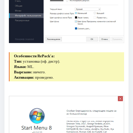
Особенности RePack'a:
Тип:
установка (оф. дистр).
Языки:
ML.
Вырезано:
ничего.
Активация:
проведено.