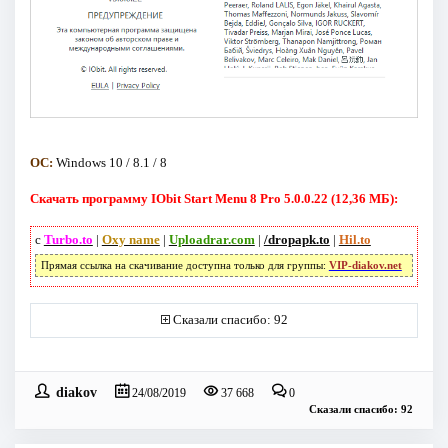
ОС:
Windows 10 / 8.1 / 8
Скачать программу IObit Start Menu 8 Pro 5.0.0.22 (12,36 МБ):
с
Turbo.to
|
Oxy name
|
Uploadrar.com
|
/dropapk.to
|
Hil.to
Прямая ссылка на скачивание доступна только для группы:
VIP-diakov.net
Сказали спасибо: 92
diakov
24/08/2019
37 668
0
Сказали спасибо: 92