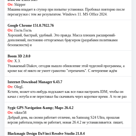
От:
Skipper
Машина впадает в ступор при попытке установки. Пробовал повторно после
перезагрузки с тем же результатом. Windows 11. MS Offiсe 2024.
Google Chrome 151.0.7922.76
От:
Гость Гость
Хороший, быстрый, удобный. Это правда. Масса плюшек расширений-
дополнений, постоянно отторгаемых браузером (разрабами политиками
безопасности) и
Boom 3D 2.0.0
От:
Х.З.
Уважаемый Diakov, сегодня вышло обновление этой чудесной программы, а
кроме вас её никто не умеет грамотно "отрепачить". С нетерпение ждём
Internet Download Manager 6.43.7
От:
OlegL
Кстати, может кто-нибудь подскажет как все-таки настроить IDM, чтобы он
качал с ютуба и не переставал бы скачивать через короткое время. А то не раз
Sygic GPS Navigation &amp; Maps 26.4.2
От:
viktor58
Добрый день, на сяоми работает отлично, на Samsung S24 Ultra, прошлая
версия работала,теперь не работает, новая 26.4.2 не устанавливается. пишет,
Blackmagic Design DaVinci Resolve Studio 21.0.4