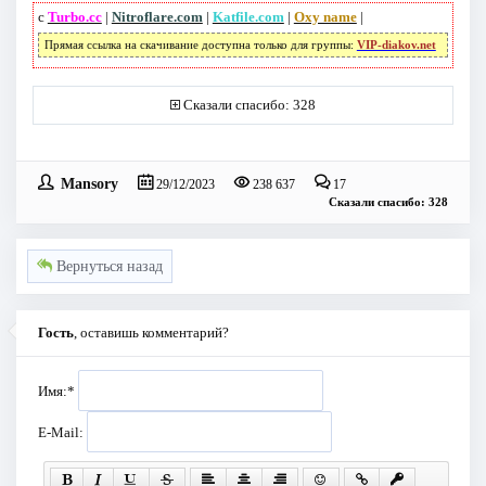
с
Turbo.cc
|
Nitroflare.com
|
Katfile.com
|
Oxy name
|
Прямая ссылка на скачивание доступна только для группы:
VIP-diakov.net
Сказали спасибо: 328
Mansory
29/12/2023
238 637
17
Сказали спасибо: 328
Вернуться назад
Гость
, оставишь комментарий?
Имя:
*
E-Mail: