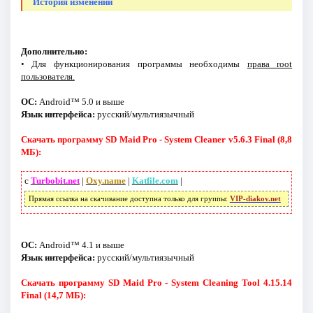
История изменений
Дополнительно:
• Для функционирования программы необходимы
права root
пользователя.
ОС:
Android™ 5.0 и выше
Язык интерфейса:
русский/мультиязычный
Скачать программу SD Maid Pro - System Cleaner v5.6.3 Final (8,8
МБ):
с
Turbobit.net
|
Oxy.name
|
Katfile.com
|
Прямая ссылка на скачивание доступна только для группы:
VIP-diakov.net
ОС:
Android™ 4.1 и выше
Язык интерфейса:
русский/мультиязычный
Скачать программу SD Maid Pro - System Cleaning Tool 4.15.14
Final (14,7 МБ):