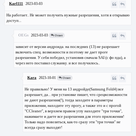
Karl111
2023-03-03
На работает.. Не может получить нужные разрешения, хотя я открываю
доступ...
OEGs
2023-03-03
Ответ
зависит от версии андроида. на последних (13) не разрешает
включить спец. возможности и поэтому не дает проге
разрешения. У себя победил, установив сначала SAI (с фо пда), а
через него поставил служанку. и все получилось..
Kara
2023-10-01
Ответ
Не правильно! У меня на 13 андройде(Samsung Fold4) все
разрешает, да... при установке пишет, что срецвозможности
не дают разрешения(!), тогда заходите в параметры
приложении, находите эту прогу, а также это и с прогой
"CCleaner", в верхнем правом углу находите "три точки",
нажимаете и даете все разрешения для этого приложения!
Только надо повозиться, как-то сразу эти "три точки" не
всегда сразу выходят!