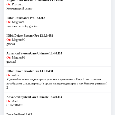
Adguard Ad Blocker Premium 4.13.0 Final
От:
Pro-Euro
Комментарий скрыт
IObit Uninstaller Pro 15.6.0.6
От:
Magnus99
funciona perfecto, gracias!
IObit Driver Booster Pro 13.6.0.438
От:
Magnus99
gracias
Advanced SystemCare Ultimate 18.4.0.114
От:
Magnus99
gracias!
IObit Driver Booster Pro 13.6.0.438
От:
coliza
У данной проги есть два преимущества в сравнении с Easy.1 она отличает
ноутбуки от стационарных (а дрова на видеоадаптеры у них бывают разными)
2
Advanced SystemCare Ultimate 18.4.0.114
От:
And
СПАСИБО!!
Dose for Excel 3.6.7