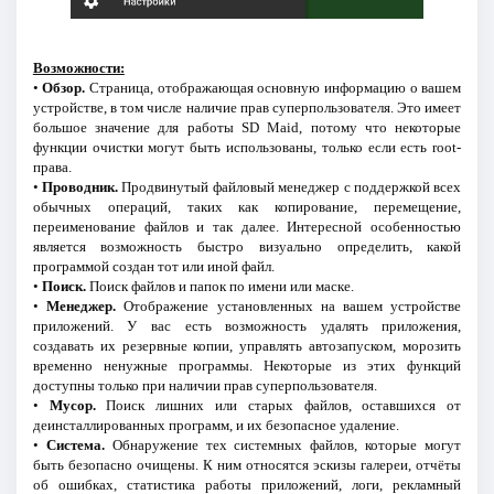
Возможности:
•
Обзор.
Страница, отображающая основную информацию о вашем
устройстве, в том числе наличие прав суперпользователя. Это имеет
большое значение для работы SD Maid, потому что некоторые
функции очистки могут быть использованы, только если есть root-
права.
•
Проводник.
Продвинутый файловый менеджер с поддержкой всех
обычных операций, таких как копирование, перемещение,
переименование файлов и так далее. Интересной особенностью
является возможность быстро визуально определить, какой
программой создан тот или иной файл.
•
Поиск.
Поиск файлов и папок по имени или маске.
•
Менеджер.
Отображение установленных на вашем устройстве
приложений. У вас есть возможность удалять приложения,
создавать их резервные копии, управлять автозапуском, морозить
временно ненужные программы. Некоторые из этих функций
доступны только при наличии прав суперпользователя.
•
Мусор.
Поиск лишних или старых файлов, оставшихся от
деинсталлированных программ, и их безопасное удаление.
•
Система.
Обнаружение тех системных файлов, которые могут
быть безопасно очищены. К ним относятся эскизы галереи, отчёты
об ошибках, статистика работы приложений, логи, рекламный