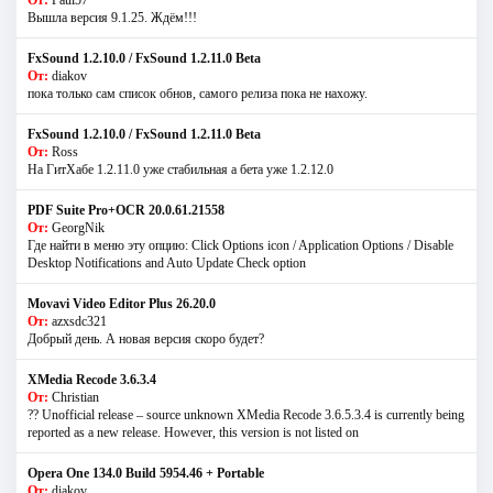
Вышла версия 9.1.25. Ждём!!!
FxSound 1.2.10.0 / FxSound 1.2.11.0 Beta
От:
diakov
пока только сам список обнов, самого релиза пока не нахожу.
FxSound 1.2.10.0 / FxSound 1.2.11.0 Beta
От:
Ross
На ГитХабе 1.2.11.0 уже стабильная а бета уже 1.2.12.0
PDF Suite Pro+OCR 20.0.61.21558
От:
GeorgNik
Где найти в меню эту опцию: Click Options icon / Application Options / Disable
Desktop Notifications and Auto Update Check option
Movavi Video Editor Plus 26.20.0
От:
azxsdc321
Добрый день. А новая версия скоро будет?
XMedia Recode 3.6.3.4
От:
Christian
?? Unofficial release – source unknown XMedia Recode 3.6.5.3.4 is currently being
reported as a new release. However, this version is not listed on
Opera One 134.0 Build 5954.46 + Portable
От:
diakov