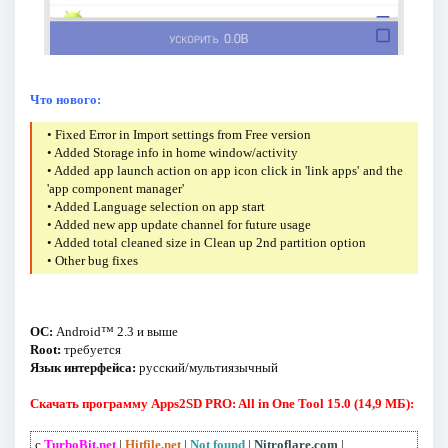
Что нового:
• Fixed Error in Import settings from Free version
• Added Storage info in home window/activity
• Added app launch action on app icon click in 'link apps' and the
'app component manager'
• Added Language selection on app start
• Added new app update channel for future usage
• Added total cleaned size in Clean up 2nd partition option
• Other bug fixes
ОС:
Android™ 2.3 и выше
Root:
требуется
Язык интерфейса:
русский/мультиязычный
Скачать программу Apps2SD PRO: All in One Tool 15.0 (14,9 МБ):
с
TurboBit.net
|
Hitfile.net
|
Not found
|
Nitroflare.com
|