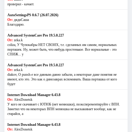
проверил - качает.
AutoSettingsPS 0.6.7 (26.07.2026)
От:
дядяСаша
Благодарю.
Advanced SystemCare Pro 19.5.0.227
От:
zeka.k
coliza, У Чупокабры НЕТ СВОИХ, т.е. сделанных им самим, нормальных
порташек. Ну, может быть, что-нибудь простенькое. Все нормальные - это
СПИЖ... у
Advanced SystemCare Pro 19.5.0.227
От:
zeka.k
diakov, О punsh-е все давным-давно забыли, а некоторые даже понятия не
имеют, кто это. Это как о динозаврах вспоминать. Ваша порташка от кого
будет
Internet Download Manager 6.43.8
От:
AlexDonetsk
У кого не скачивает с ЮТЮБ (нет менюшки), поэксперементируйте с ВПН.
Заметил что на некоторых ВПН менюшка не выскакивает вообще, как не
старайся, а
Internet Download Manager 6.43.8
От:
AlexDonetsk