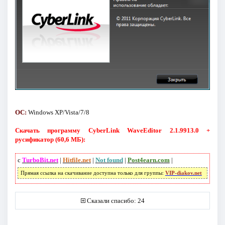
ОС:
Windows XP/Vista/7/8
Скачать программу CyberLink WaveEditor 2.1.9913.0 +
русификатор (60,6 МБ):
с
TurboBit.net
|
Hitfile.net
|
Not found
|
Post4earn.com
|
Прямая ссылка на скачивание доступна только для группы:
VIP-diakov.net
Сказали спасибо: 24