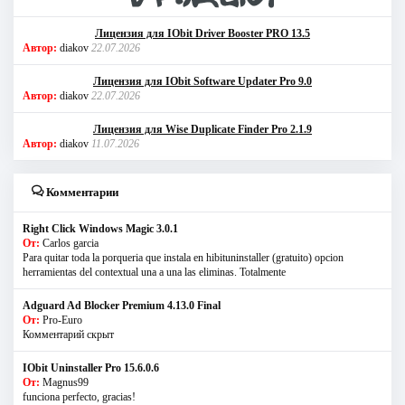
Лицензия для IObit Driver Booster PRO 13.5
Автор:
diakov
22.07.2026
Лицензия для IObit Software Updater Pro 9.0
Автор:
diakov
22.07.2026
Лицензия для Wise Duplicate Finder Pro 2.1.9
Автор:
diakov
11.07.2026
Комментарии
Right Click Windows Magic 3.0.1
От:
Carlos garcia
Para quitar toda la porqueria que instala en hibituninstaller (gratuito) opcion
herramientas del contextual una a una las eliminas. Totalmente
Adguard Ad Blocker Premium 4.13.0 Final
От:
Pro-Euro
Комментарий скрыт
IObit Uninstaller Pro 15.6.0.6
От:
Magnus99
funciona perfecto, gracias!