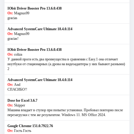
IObit Driver Booster Pro 13.6.0.438
От:
Magnus99
gracias
Advanced SystemCare Ultimate 18.4.0.114
От:
Magnus99
gracias!
IObit Driver Booster Pro 13.6.0.438
От:
coliza
У данной проги есть два преимущества в сравнении с Easy.1 она отличает
ноутбуки от стационарных (а дрова на видеоадаптеры у них бывают разными)
2
Advanced SystemCare Ultimate 18.4.0.114
От:
And
СПАСИБО!!
Dose for Excel 3.6.7
От:
Skipper
Машина впадает в ступор при попытке установки. Пробовал повторно после
перезагрузки с тем же результатом. Windows 11. MS Offiсe 2024.
Google Chrome 151.0.7922.76
От:
Гость Гость