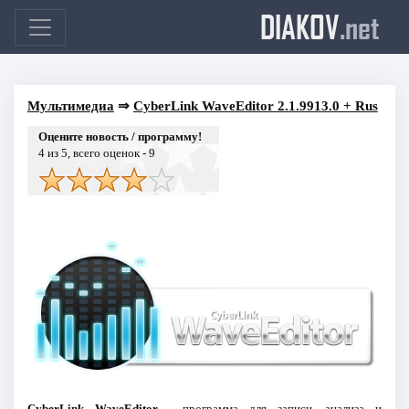
DIAKOV
.net
Мультимедиа
⇒
CyberLink WaveEditor 2.1.9913.0 + Rus
Оцените новость / программу!
4
из 5, всего оценок -
9
CyberLink WaveEditor
- программа для записи, анализа и