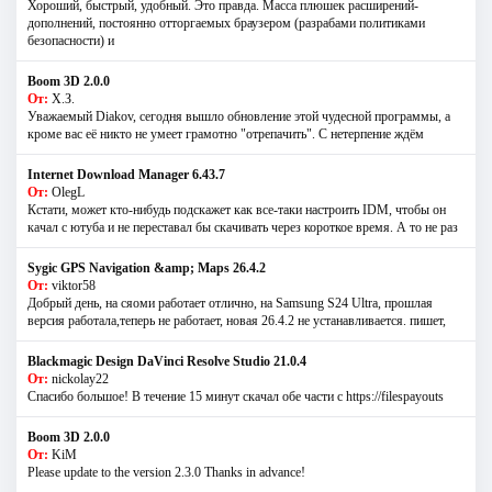
Хороший, быстрый, удобный. Это правда. Масса плюшек расширений-
дополнений, постоянно отторгаемых браузером (разрабами политиками
безопасности) и
Boom 3D 2.0.0
От:
Х.З.
Уважаемый Diakov, сегодня вышло обновление этой чудесной программы, а
кроме вас её никто не умеет грамотно "отрепачить". С нетерпение ждём
Internet Download Manager 6.43.7
От:
OlegL
Кстати, может кто-нибудь подскажет как все-таки настроить IDM, чтобы он
качал с ютуба и не переставал бы скачивать через короткое время. А то не раз
Sygic GPS Navigation &amp; Maps 26.4.2
От:
viktor58
Добрый день, на сяоми работает отлично, на Samsung S24 Ultra, прошлая
версия работала,теперь не работает, новая 26.4.2 не устанавливается. пишет,
Blackmagic Design DaVinci Resolve Studio 21.0.4
От:
nickolay22
Спасибо большое! В течение 15 минут скачал обе части с https://filespayouts
Boom 3D 2.0.0
От:
KiM
Please update to the version 2.3.0 Thanks in advance!