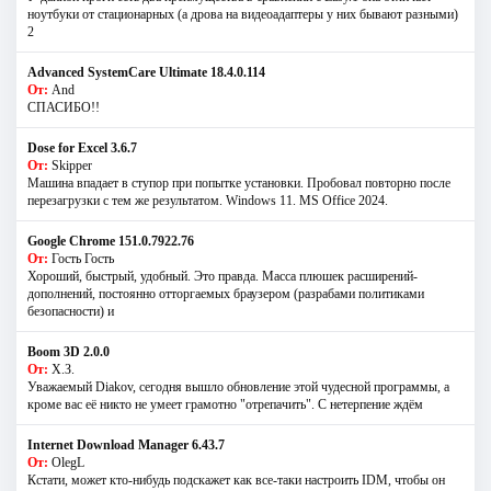
ноутбуки от стационарных (а дрова на видеоадаптеры у них бывают разными)
2
Advanced SystemCare Ultimate 18.4.0.114
От:
And
СПАСИБО!!
Dose for Excel 3.6.7
От:
Skipper
Машина впадает в ступор при попытке установки. Пробовал повторно после
перезагрузки с тем же результатом. Windows 11. MS Offiсe 2024.
Google Chrome 151.0.7922.76
От:
Гость Гость
Хороший, быстрый, удобный. Это правда. Масса плюшек расширений-
дополнений, постоянно отторгаемых браузером (разрабами политиками
безопасности) и
Boom 3D 2.0.0
От:
Х.З.
Уважаемый Diakov, сегодня вышло обновление этой чудесной программы, а
кроме вас её никто не умеет грамотно "отрепачить". С нетерпение ждём
Internet Download Manager 6.43.7
От:
OlegL
Кстати, может кто-нибудь подскажет как все-таки настроить IDM, чтобы он