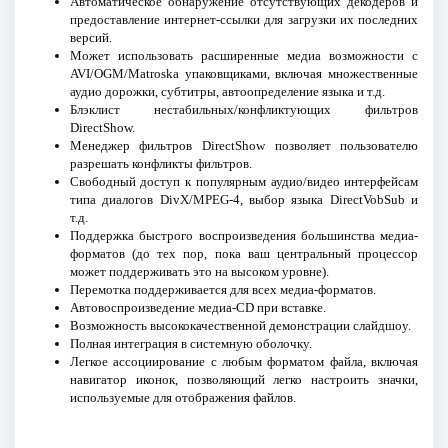
Автоматическое обнаружение отсутствующих декодеров и
предоставление интернет-ссылки для загрузки их последних
версий.
Может использовать расширенные медиа возможности с
AVI/OGM/Matroska упаковщиками, включая множественные
аудио дорожки, субтитры, автоопределение языка и т.д.
Блэклист нестабильных/конфликтующих фильтров
DirectShow.
Менеджер фильтров DirectShow позволяет пользователю
разрешать конфликты фильтров.
Свободный доступ к популярным аудио/видео интерфейсам
типа диалогов DivX/MPEG-4, выбор языка DirectVobSub и
т.д.
Поддержка быстрого воспроизведения большинства медиа-
форматов (до тех пор, пока ваш центральный процессор
может поддерживать это на высоком уровне).
Перемотка поддерживается для всех медиа-форматов.
Автовоспроизведение медиа-CD при вставке.
Возможность высококачественной демонстрации слайдшоу.
Полная интеграция в системную оболочку.
Легкое ассоциирование с любым форматом файла, включая
навигатор иконок, позволяющий легко настроить значки,
используемые для отображения файлов.