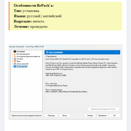
Особенности RePack'a:
Тип:
установка.
Языки:
русский | английский.
Вырезано:
ничего.
Лечение:
проведено.