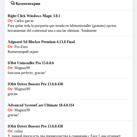
Комментарии
Right Click Windows Magic 3.0.1
От:
Carlos garcia
Para quitar toda la porqueria que instala en hibituninstaller (gratuito) opcion
herramientas del contextual una a una las eliminas. Totalmente
Adguard Ad Blocker Premium 4.13.0 Final
От:
Pro-Euro
Комментарий скрыт
IObit Uninstaller Pro 15.6.0.6
От:
Magnus99
funciona perfecto, gracias!
IObit Driver Booster Pro 13.6.0.438
От:
Magnus99
gracias
Advanced SystemCare Ultimate 18.4.0.114
От:
Magnus99
gracias!
IObit Driver Booster Pro 13.6.0.438
От:
coliza
У данной проги есть два преимущества в сравнении с Easy.1 она отличает