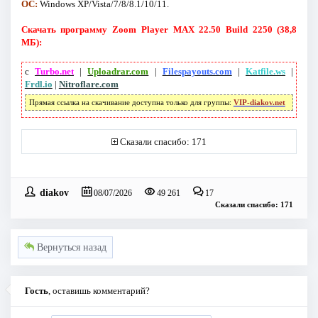
ОС:
Windows XP/Vista/7/8/8.1/10/11.
Скачать программу Zoom Player MAX 22.50 Build 2250 (38,8
МБ):
с
Turbo.net
|
Uploadrar.com
|
Filespayouts.com
|
Katfile.ws
|
Frdl.io
|
Nitroflare.com
Прямая ссылка на скачивание доступна только для группы:
VIP-diakov.net
Сказали спасибо: 171
diakov
08/07/2026
49 261
17
Сказали спасибо: 171
Вернуться назад
Гость
, оставишь комментарий?