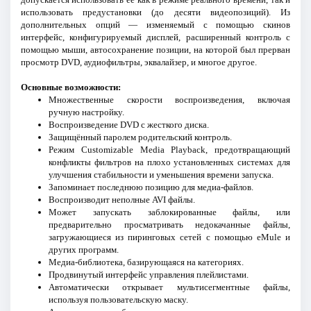
использовать предустановки (до десяти видеопозиций). Из
дополнительных опций — изменяемый с помощью скинов
интерфейс, конфигурируемый дисплей, расширенный контроль с
помощью мыши, автосохранение позиции, на которой был прерван
просмотр DVD, аудиофильтры, эквалайзер, и многое другое.
Основные возможности:
Множественные скорости воспроизведения, включая
ручную настройку.
Воспроизведение DVD с жесткого диска.
Защищённый паролем родительский контроль.
Режим Customizable Media Playback, предотвращающий
конфликты фильтров на плохо установленных системах для
улучшения стабильности и уменьшения времени запуска.
Запоминает последнюю позицию для медиа-файлов.
Воспроизводит неполные AVI файлы.
Может запускать заблокированные файлы, или
предварительно просматривать недокачанные файлы,
загружающиеся из пиринговых сетей с помощью eMule и
других программ.
Медиа-библиотека, базирующаяся на категориях.
Продвинутый интерфейс управления плейлистами.
Автоматически открывает мультисегментные файлы,
используя пользовательскую маску.