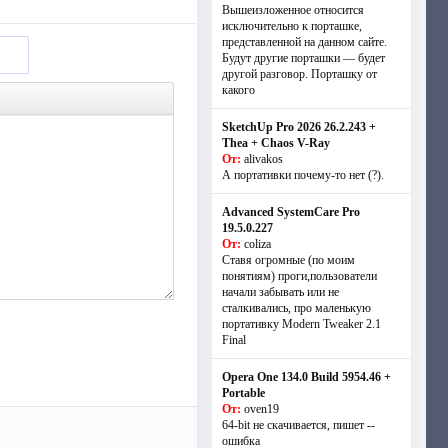
Вышеизложенное относится
исключительно к порташке,
представленной на данном сайте.
Будут другие порташки — будет
другой разговор. Порташку от
какого
SketchUp Pro 2026 26.2.243 +
Thea + Chaos V-Ray
От:
alivakos
А портативки почему-то нет (?).
Advanced SystemCare Pro
19.5.0.227
От:
coliza
Ставя огромные (по моим
понятиям) проги,пользователи
начали забывать или не
сталкивались, про маленькую
портативку Modern Tweaker 2.1
Final
Opera One 134.0 Build 5954.46 +
Portable
От:
oven19
64-bit не скачивается, пишет --
ошибка