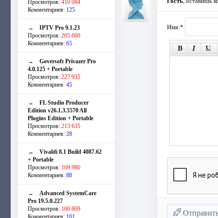
Гость
, оставишь 
Просмотров:
410 084
Комментариев:
125
Имя:
*
→
IPTV Pro 9.1.23
Просмотров:
265 660
Комментариев:
65
→
Goversoft Privazer Pro
4.0.125 + Portable
Просмотров:
227 935
Комментариев:
45
→
FL Studio Producer
Edition v26.1.3.5570 All
Plugins Edition + Portable
Просмотров:
213 635
Комментариев:
28
→
Vivaldi 8.1 Build 4087.62
+ Portable
Просмотров:
169 980
Комментариев:
88
→
Advanced SystemCare
Pro 19.5.0.227
Просмотров:
160 869
Отправит
Комментариев:
101