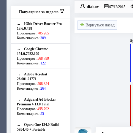
diakov
07/12/2015
Популярное за неделю
→
IObit Driver Booster Pro
Вернуться назад
13.6.0.438
Просмотров:
705 265
Комментариев:
309
Д
→
Google Chrome
151.0.7922.109
Просмотров:
568 799
Комментариев:
122
→
Adobe Acrobat
26.001.21771
Просмотров:
508 854
Комментариев:
264
→
Adguard Ad Blocker
Premium 4.13.0 Final
Просмотров:
455 792
Комментариев:
55
→
Opera One 134.0 Build
5954.46 + Portable