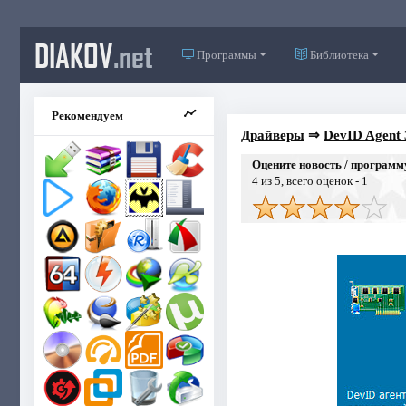
DIAKOV
.net
Программы
Библиотека
Рекомендуем
Драйверы
⇒
DevID Agent 
Оцените новость / программ
4
из 5, всего оценок -
1