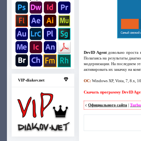
DevID Agent
довольно проста в
Полагаясь на результаты диагн
модернизации. На последнем эт
активировать их закачку на ком
VIP-diakov.net
ОС:
Windows XP, Vista, 7, 8.х, 1
Скачать программу DevID Agen
с
Официального сайта
|
Turbo