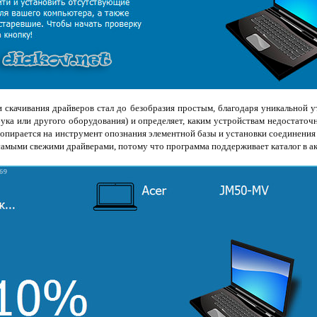
и скачивания драйверов стал до безобразия простым, благодаря уникальной 
ука или другого оборудования) и определяет, каким устройствам недостаточн
 опирается на инструмент опознания элементной базы и установки соединения 
самыми свежими драйверами, потому что программа поддерживает каталог в а