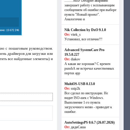
..........MEP Designer аварийно
завершает работу с всплывающим
сообщением об ошибке при выборе
пункта "Новый проект".
Аналогично и
Nik Collection by DxO 9.1.0
От:
vitek_s
Установил, все отлично!!!
кно с пошаговым руководством.
Advanced SystemCare Pro
ень драйверов для загрузки или
19.5.0.227
тить все найденные элементы) и
От:
diakov
А какая же хорошая? С времен
punshА не встречал качественных
портах app
MultiOS-USB 0.13.0
От:
snip2k
Все сделал по инструкции. Не
видит ISO-шек с Windows.
Выполнение 1-го пункта
загрузочного меню - приводит к
ошибке.
AutoSettingsPS 0.6.7 (26.07.2026)
От:
дядяСаша