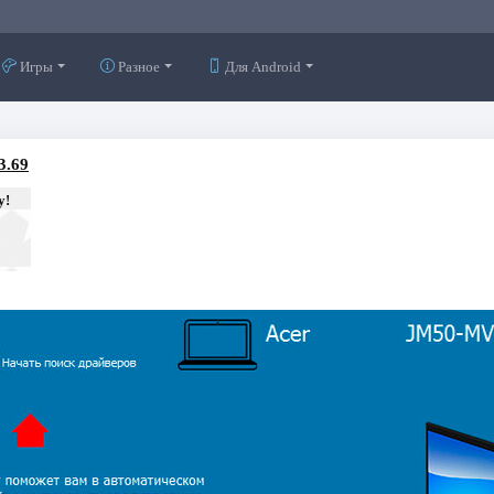
Игры
Разное
Для Android
3.69
у!