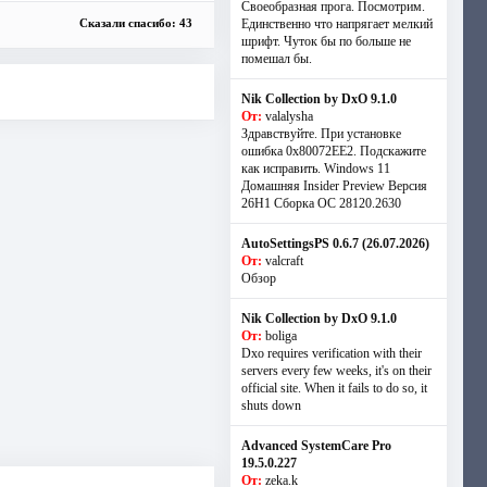
Своеобразная прога. Посмотрим.
Единственно что напрягает мелкий
Сказали спасибо: 43
шрифт. Чуток бы по больше не
помешал бы.
Nik Collection by DxO 9.1.0
От:
valalysha
Здравствуйте. При установке
ошибка 0х80072EE2. Подскажите
как исправить. Windows 11
Домашняя Insider Preview Версия
26H1 Сборка ОС 28120.2630
AutoSettingsPS 0.6.7 (26.07.2026)
От:
valcraft
Обзор
Nik Collection by DxO 9.1.0
От:
boliga
Dxo requires verification with their
servers every few weeks, it's on their
official site. When it fails to do so, it
shuts down
Advanced SystemCare Pro
19.5.0.227
От:
zeka.k