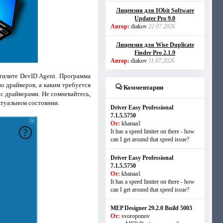
Лицензия для IObit Software
Updater Pro 9.0
Автор:
diakov
22.07.2026
Лицензия для Wise Duplicate
Finder Pro 2.1.9
Автор:
diakov
11.07.2026
утилите DevID Agent. Программа
о драйверов, а каким требуется
Комментарии
с драйверами. Не сомневайтесь,
ктуальном состоянии.
Driver Easy Professional
7.1.5.5750
От:
khanaa1
It has a speed limiter on there - how
can I get around that speed issue?
Driver Easy Professional
7.1.5.5750
От:
khanaa1
It has a speed limiter on there - how
can I get around that speed issue?
MEP Designer 29.2.0 Build 5003
От:
svoroponov