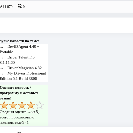
11 870
0
ругие новости по теме:
→
DevID Agent 4.49 +
Portable
→
Driver Talent Pro
8.1.11.60
→
Driver Magician 4.82
→
My Drivers Professional
Edition 5.1 Build 3808
Оцените новость /
программу и оставьте
отзыв!
Средняя оценка:
4
из 5,
всего проголосовало
пользователей -
1