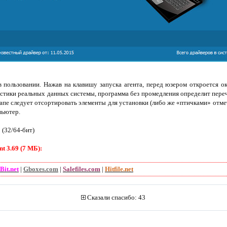
 пользовании. Нажав на клавишу запуска агента, перед юзером откроется о
остики реальных данных системы, программа без промедления определит переч
апе следует отсортировать элементы для установки (либо же «птичками» отме
пьютер.
0 (32/64-бит)
t 3.69 (7 МБ):
Bit.net
|
Gboxes.com
|
Salefiles.com
|
Hitfile.net
Сказали спасибо: 43