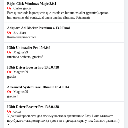
Right Click Windows Magic 3.0.1
От:
Carlos garcia
Para quitar toda la porqueria que instala en hibituninstaller (gratuito) opcion
herramientas del contextual una a una las eliminas. Totalmente
Adguard Ad Blocker Premium 4.13.0 Final
От:
Pro-Euro
Комментарий скрыт
IObit Uninstaller Pro 15.6.0.6
От:
Magnus99
funciona perfecto, gracias!
IObit Driver Booster Pro 13.6.0.438
От:
Magnus99
gracias
Advanced SystemCare Ultimate 18.4.0.114
От:
Magnus99
gracias!
IObit Driver Booster Pro 13.6.0.438
От:
coliza
У данной проги есть два преимущества в сравнении с Easy.1 она отличает
ноутбуки от стационарных (а дрова на видеоадаптеры у них бывают разными)
2