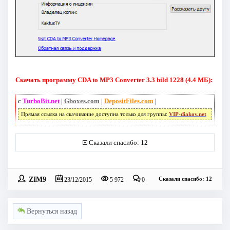
Скачать программу CDA to MP3 Converter 3.3 bild 1228 (4.4 МБ):
с
TurboBit.net
|
Gboxes.com
|
DepositFiles.com
|
Прямая ссылка на скачивание доступна только для группы:
VIP-diakov.net
Сказали спасибо: 12
ZIM9
Сказали спасибо: 12
23/12/2015
5 972
0
Вернуться назад