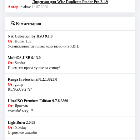
Лицензия для Wise Duplicate Finder Pro 2.1.9
Автор:
diakov
11.07.2026
Комментарии
Nik Collection by DxO 9.1.0
От:
Home_135
Устанавливается только если включить КВН.
MultiOS-USB 0.13.0
От:
Sandra
И чем эта прога лучше за ventoy?
Renga Professional 8.2.13823.0
От:
gump
RENGA 9.2 ???
UltraISO Premium Edition 9.7.6.3860
От:
Ярослав
спасибо! мяу !!!
LightBurn 2.0.03
От:
Nikolay
Огромное спасибо