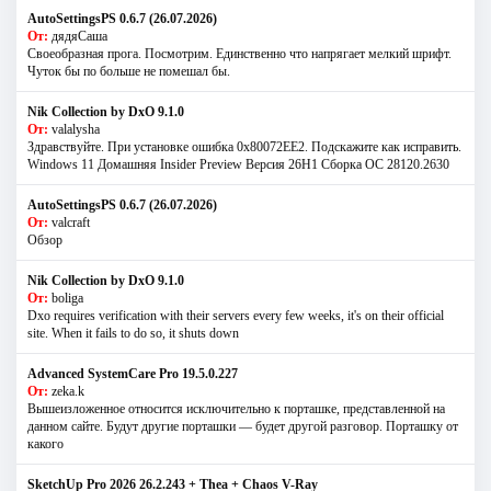
AutoSettingsPS 0.6.7 (26.07.2026)
От:
дядяСаша
Своеобразная прога. Посмотрим. Единственно что напрягает мелкий шрифт.
Чуток бы по больше не помешал бы.
Nik Collection by DxO 9.1.0
От:
valalysha
Здравствуйте. При установке ошибка 0х80072EE2. Подскажите как исправить.
Windows 11 Домашняя Insider Preview Версия 26H1 Сборка ОС 28120.2630
AutoSettingsPS 0.6.7 (26.07.2026)
От:
valcraft
Обзор
Nik Collection by DxO 9.1.0
От:
boliga
Dxo requires verification with their servers every few weeks, it's on their official
site. When it fails to do so, it shuts down
Advanced SystemCare Pro 19.5.0.227
От:
zeka.k
Вышеизложенное относится исключительно к порташке, представленной на
данном сайте. Будут другие порташки — будет другой разговор. Порташку от
какого
SketchUp Pro 2026 26.2.243 + Thea + Chaos V-Ray