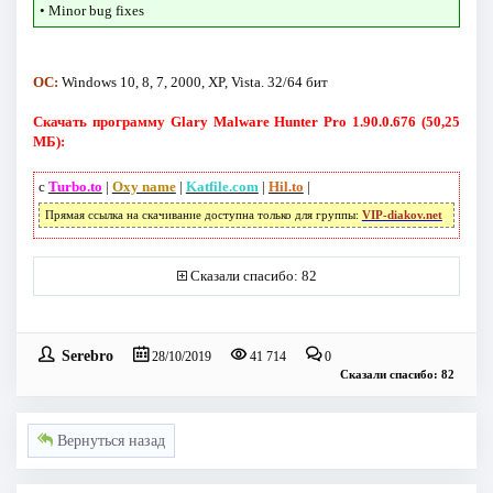
• Minor bug fixes
ОС:
Windows 10, 8, 7, 2000, XP, Vista. 32/64 бит
Скачать программу Glary Malware Hunter Pro 1.90.0.676 (50,25
МБ):
с
Turbo.to
|
Oxy name
|
Katfile.com
|
Hil.to
|
Прямая ссылка на скачивание доступна только для группы:
VIP-diakov.net
Сказали спасибо: 82
Serebro
28/10/2019
41 714
0
Сказали спасибо: 82
Вернуться назад