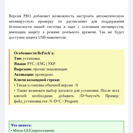
Версия PRO добавляет возможность настроить автоматическую
антивирусную проверку по расписанию для поддержания
безопасности вашей системы в паре с основным антивирусом,
имеющим защиту в режиме реального времени. Так же будет
доступна защита USB-накопителя.
Особенности RePack'a:
Тип:
установка.
Языки:
РУС | ENG | УКР.
Вырезано:
прочие локализации.
Активация:
проведено.
Ключи командной строки:
• Тихая установка обычной версии: /S
• Также возможен выбор каталога для установки: После всех
ключей необходимо добавить /D=%путь% Пример:
файл_установки.exe /S /D=C:\ Program
Что нового:
• Minor GUI improvements