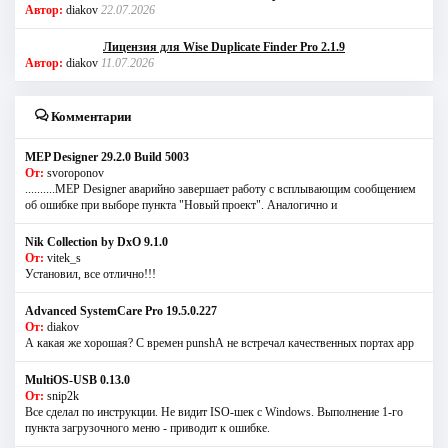
Автор:
diakov
22.07.2026
Лицензия для Wise Duplicate Finder Pro 2.1.9
Автор:
diakov
11.07.2026
Комментарии
MEP Designer 29.2.0 Build 5003
От:
svoroponov
..........MEP Designer аварийно завершает работу с всплывающим сообщением
об ошибке при выборе пункта "Новый проект". Аналогично и
Nik Collection by DxO 9.1.0
От:
vitek_s
Установил, все отлично!!!
Advanced SystemCare Pro 19.5.0.227
От:
diakov
А какая же хорошая? С времен punshА не встречал качественных портах app
MultiOS-USB 0.13.0
От:
snip2k
Все сделал по инструкции. Не видит ISO-шек с Windows. Выполнение 1-го
пункта загрузочного меню - приводит к ошибке.