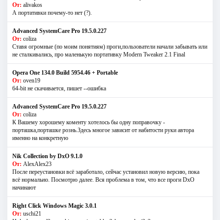
От:
alivakos
А портативки почему-то нет (?).
Advanced SystemCare Pro 19.5.0.227
От:
coliza
Ставя огромные (по моим понятиям) проги,пользователи начали забывать или
не сталкивались, про маленькую портативку Modern Tweaker 2.1 Final
Opera One 134.0 Build 5954.46 + Portable
От:
oven19
64-bit не скачивается, пишет --ошибка
Advanced SystemCare Pro 19.5.0.227
От:
coliza
К Вашему хорошему коменту хотелось бы одну поправочку -
порташка,порташке рознь.Здесь многое зависит от набитости руки автора
именно на конкретную
Nik Collection by DxO 9.1.0
От:
AlexAlex23
После переустановки всё заработало, сейчас установил новую версию, пока
всё нормально. Посмотрю далее. Вся проблема в том, что все проги DxO
начинают
Right Click Windows Magic 3.0.1
От:
uschi21