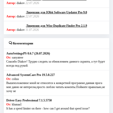
Автор:
diakov
22.07.2026
Лицензия для IObit Software Updater Pro 9.0
Автор:
diakov
22.07.2026
Лицензия для Wise Duplicate Finder Pro 2.1.9
Автор:
diakov
11.07.2026
Комментарии
AutoSettingsPS 0.6.7 (26.07.2026)
От:
sanyateee
Спасибо Diakov! Трудно следить за обновлением данного скрипта, а тут будет
всегда под рукой.
Advanced SystemCare Pro 19.5.0.227
От:
coliza
Вышеизложенное мной не относится к конкретной программе,данная прога
мне давно не интересна,просто люблю читать коменты.Поймите правильно,не
хочу не
Driver Easy Professional 7.1.5.5750
От:
khanaa1
It has a speed limiter on there - how can I get around that speed issue?