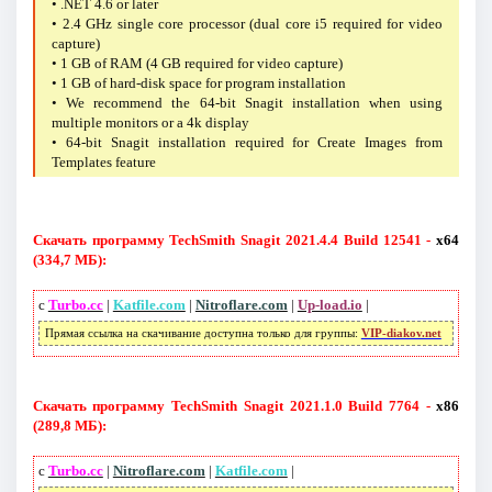
• .NET 4.6 or later
• 2.4 GHz single core processor (dual core i5 required for video
capture)
• 1 GB of RAM (4 GB required for video capture)
• 1 GB of hard-disk space for program installation
• We recommend the 64-bit Snagit installation when using
multiple monitors or a 4k display
• 64-bit Snagit installation required for Create Images from
Templates feature
Скачать программу TechSmith Snagit 2021.4.4 Build 12541 -
x64
(334,7 МБ):
с
Turbo.cc
|
Katfile.com
|
Nitroflare.com
|
Up-load.io
|
Прямая ссылка на скачивание доступна только для группы:
VIP-diakov.net
Скачать программу TechSmith Snagit 2021.1.0 Build 7764 -
x86
(289,8 МБ):
с
Turbo.cc
|
Nitroflare.com
|
Katfile.com
|