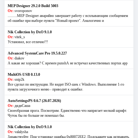
MEP Designer 29.2.0 Build 5003
От:
svoroponov
..........MEP Designer аварийно завершает работу с всплывающим сообщением
об ошибке при выборе пункта "Новый проект". Аналогично и
Nik Collection by DxO 9.1.0
От:
vitek_s
Установил, все отлично!!!
Advanced SystemCare Pro 19.5.0.227
От:
diakov
А какая же хорошая? С времен punshА не встречал качественных портах app
MultiOS-USB 0.13.0
От:
snip2k
Все сделал по инструкции. Не видит ISO-шек с Windows. Выполнение 1-го
пункта загрузочного меню - приводит к ошибке.
AutoSettingsPS 0.6.7 (26.07.2026)
От:
дядяСаша
Своеобразная прога. Посмотрим. Единственно что напрягает мелкий шрифт.
Чуток бы по больше не помешал бы.
Nik Collection by DxO 9.1.0
От:
valalysha
Здравствуйте. При установке ошибка 0х80072EE2. Подскажите как исправить.