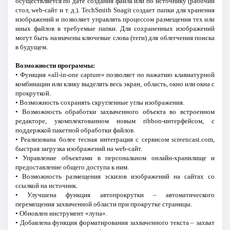
осуществляется по дате создания файла или по источнику (рабочий
стол, web-сайт и т. д.). TechSmith Snagit создает папки для хранения
изображений и позволяет управлять процессом размещения тех или
иных файлов в требуемые папки. Для сохраненных изображений
могут быть назначены ключевые слова (теги) для облегчения поиска
в будущем.
Возможности программы:
• Функция «all-in-one capture» позволяет по нажатию клавиатурной
комбинации или клику выделять весь экран, область, окно или окна с
прокруткой.
• Возможность сохранять скругленные углы изображения.
• Возможность обработки захваченного объекта во встроенном
редакторе, укомплектованном новым ribbon-интерфейсом, с
поддержкой пакетной обработки файлов.
• Реализована более тесная интеграция с сервисом screencast.com,
быстрая загрузка изображений на web-сайт.
• Управление объектами в персональном онлайн-хранилище и
предоставление общего доступа к ним.
• Возможность размещения эскизов изображений на сайтах со
ссылкой на источник.
• Улучшена функция автопрокрутки – автоматического
перемещения захваченной области при прокрутке страницы.
• Обновлен инструмент «лупа».
• Добавлена функция форматирования захваченного текста – захват