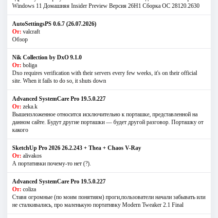
Windows 11 Домашняя Insider Preview Версия 26H1 Сборка ОС 28120.2630
AutoSettingsPS 0.6.7 (26.07.2026)
От:
valcraft
Обзор
Nik Collection by DxO 9.1.0
От:
boliga
Dxo requires verification with their servers every few weeks, it's on their official
site. When it fails to do so, it shuts down
Advanced SystemCare Pro 19.5.0.227
От:
zeka.k
Вышеизложенное относится исключительно к порташке, представленной на
данном сайте. Будут другие порташки — будет другой разговор. Порташку от
какого
SketchUp Pro 2026 26.2.243 + Thea + Chaos V-Ray
От:
alivakos
А портативки почему-то нет (?).
Advanced SystemCare Pro 19.5.0.227
От:
coliza
Ставя огромные (по моим понятиям) проги,пользователи начали забывать или
не сталкивались, про маленькую портативку Modern Tweaker 2.1 Final