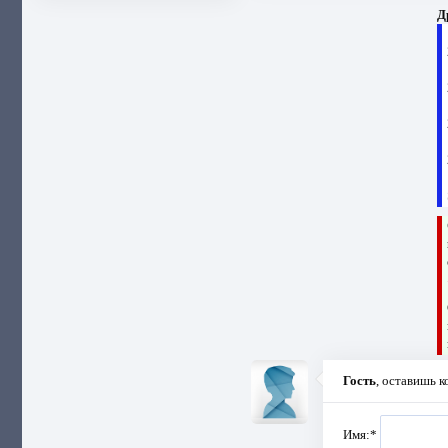
Д
Гость
, оставишь 
Имя:
*