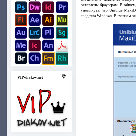
оставлены браузерам. В общем
упомянуть, что Uniblue MaxiD
средства Windows. В главном о
VIP-diakov.net