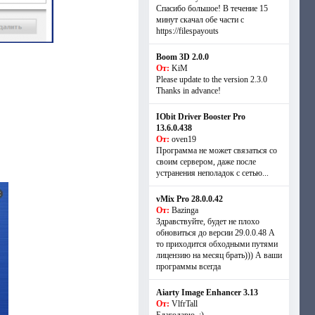
Спасибо большое! В течение 15
минут скачал обе части с
https://filespayouts
Boom 3D 2.0.0
От:
KiM
Please update to the version 2.3.0
Thanks in advance!
IObit Driver Booster Pro
13.6.0.438
От:
oven19
Программа не может связаться со
своим сервером, даже после
устранения неполадок с сетью...
vMix Pro 28.0.0.42
От:
Bazinga
Здравствуйте, будет не плохо
обновиться до версии 29.0.0.48 А
то приходится обходными путями
лицензию на месяц брать))) А ваши
программы всегда
Aiarty Image Enhancer 3.13
От:
VlfrTall