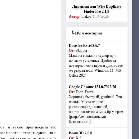
Лицензия для Wise Duplicate
Finder Pro 2.1.9
Автор:
diakov
11.07.2026
Комментарии
Dose for Excel 3.6.7
От:
Skipper
Машина впадает в ступор при
попытке установки. Пробовал
повторно после перезагрузки с тем
же результатом. Windows 11. MS
Offiсe 2024.
Google Chrome 151.0.7922.76
От:
Гость Гость
Хороший, быстрый, удобный. Это
правда. Масса плюшек
расширений-дополнений,
постоянно отторгаемых браузером
(разрабами политиками
безопасности) и
в, а также производить его
ое пространство на диске, но и
Boom 3D 2.0.0
йлы, но также и те, что были
От:
Х.З.