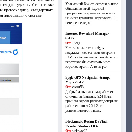
Уважаемый Diakov, сегодня вышло
 следует удалить. Стоит также
обновление этой чудесной
зы превосходит у стандартного
программы, а кроме вас её никто
ая информация о системе.
не умеет грамотно "отрепачить". С
нетерпение ждём
Internet Download Manager
6.43.7
От:
OlegL
Кстати, может кто-нибудь
подскажет как все-таки настроить
IDM, чтобы он качал с ютуба и не
переставал бы скачивать через
короткое время. А то не раз
Sygic GPS Navigation &amp;
Maps 26.4.2
От:
viktor58
Добрый день, на сяоми работает
отлично, на Samsung S24 Ultra,
прошлая версия работала,теперь не
работает, новая 26.4.2 не
устанавливается. пишет,
Blackmagic Design DaVinci
Resolve Studio 21.0.4
От:
nickolay22