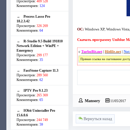
Просмотров:
409 528
Комментариев:
124
→
Process Lasso Pro
18.2.3.42
Просмотров:
326 269
ОС:
Windows XP, Windows Vista,
Комментариев:
64
Скачать программу Uniblue Max
→
R-Studio 9.5 Build 191810
Network Edition + WinPE +
Emergency
с
TurboBit.net
|
Hitfile.net
|
Not
Просмотров:
299 177
Прямая ссылка на скачивание дост
Комментариев:
35
→
FastStone Capture 11.3
Просмотров:
289 560
Комментариев:
62
→
IPTV Pro 9.1.23
Просмотров:
265 369
Комментариев:
65
Mansory
11/05/2017
→
IObit Uninstaller Pro
15.6.0.6
Вернуться назад
Просмотров:
244 749
Комментариев:
59