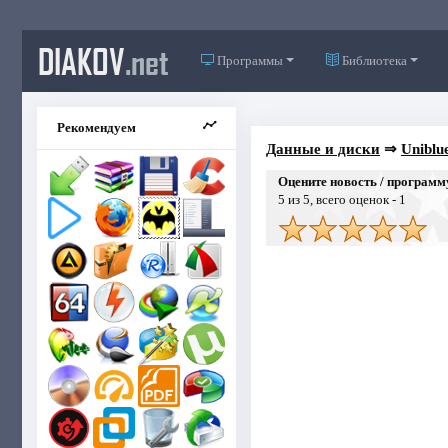
DIAKOV
.net
Программы
Библиотека
Рекомендуем
Данные и диски
⇒
Uniblu
Оцените новость / программ
5
из 5, всего оценок -
1