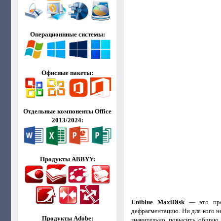
Операционнные системы:
Офисные пакеты:
Отдельные компоненты Office
2013/2024:
Продукты ABBYY:
Uniblue MaxiDisk
— это прог
дефрагментацию. Ни для кого н
Продукты Adobe:
значительно повысить общую 