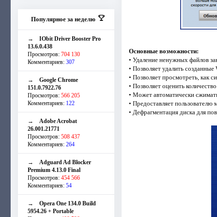
Популярное за неделю
→
IObit Driver Booster Pro
13.6.0.438
Основные возможности:
Просмотров:
704 130
• Удаление ненужных файлов за
Комментариев:
307
• Позволяет удалить созданные
• Позволяет просмотреть, как с
→
Google Chrome
• Позволяет оценить количество
151.0.7922.76
• Может автоматически сжимать
Просмотров:
566 205
Комментариев:
122
• Предоставляет пользователю
• Дефрагментация диска для по
→
Adobe Acrobat
26.001.21771
Просмотров:
508 437
Комментариев:
264
→
Adguard Ad Blocker
Premium 4.13.0 Final
Просмотров:
454 566
Комментариев:
54
→
Opera One 134.0 Build
5954.26 + Portable