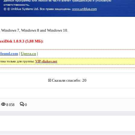
 Windows 7, Windows 8 and Windows 10.
iDisk 1.0.9.3 (5,88 МБ):
 found.com
|
Upera.co
|
упна только для группы:
VIP-diakov.net
Сказали спасибо: 20
8 058
0