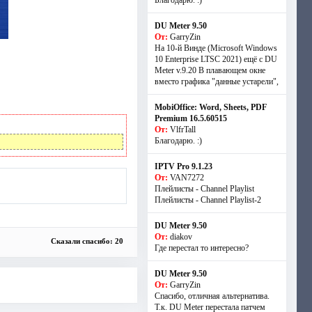
Благодарю. :)
DU Meter 9.50
От:
GarryZin
На 10-й Винде (Microsoft Windows
10 Enterprise LTSC 2021) ещё с DU
Meter v.9.20 В плавающем окне
вместо графика "данные устарели",
MobiOffice: Word, Sheets, PDF
Premium 16.5.60515
От:
VlfrTall
Благодарю. :)
IPTV Pro 9.1.23
От:
VAN7272
Плейлисты - Channel Playlist
Плейлисты - Channel Playlist-2
DU Meter 9.50
От:
diakov
Сказали спасибо: 20
Где перестал то интересно?
DU Meter 9.50
От:
GarryZin
Спасибо, отличная альтернатива.
Т.к. DU Meter перестала патчем