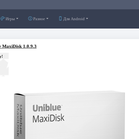
Игры
Разное
Для Android
e MaxiDisk 1.0.9.3
у!