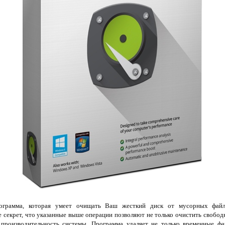
рамма, которая умеет очищать Ваш жесткий диск от мусорных файло
е секрет, что указанные выше операции позволяют не только очистить свободн
производительность системы. Программа удаляет не только временные фа