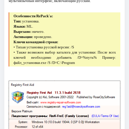
мультиязычный интерфейс, включающий русский.
Особенности RePack'a:
Тип:
установка.
Языки:
ML.
Вырезано:
ничего.
Активация:
проведено.
Ключи командной строки:
• Тихая установка русской версии: /S
• Также возможен выбор каталога для установки: После всех
ключей необходимо добавить /D=%путь% Пример:
файл_установки.exe /S /D=C:\Program