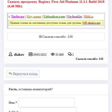
Скачать программу Registry First Aid Platinum 11.3.1 Build 2618
(4,46 МБ):
с
Turbo.pw
|
Oxy name
|
Uploadrar.com
|
Up-load.io
|
Hitf.cc
Прямая ссылка на скачивание доступна только для группы:
VIP-diakov.net
Сказали спасибо: 126
diakov
29/05/2022
35 609
2
Сказали спасибо: 126
Вернуться назад
Гость
, оставишь комментарий?
Имя:
*