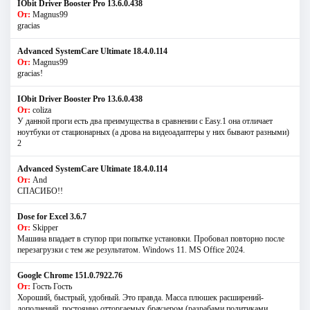
IObit Driver Booster Pro 13.6.0.438
От:
Magnus99
gracias
Advanced SystemCare Ultimate 18.4.0.114
От:
Magnus99
gracias!
IObit Driver Booster Pro 13.6.0.438
От:
coliza
У данной проги есть два преимущества в сравнении с Easy.1 она отличает
ноутбуки от стационарных (а дрова на видеоадаптеры у них бывают разными)
2
Advanced SystemCare Ultimate 18.4.0.114
От:
And
СПАСИБО!!
Dose for Excel 3.6.7
От:
Skipper
Машина впадает в ступор при попытке установки. Пробовал повторно после
перезагрузки с тем же результатом. Windows 11. MS Offiсe 2024.
Google Chrome 151.0.7922.76
От:
Гость Гость
Хороший, быстрый, удобный. Это правда. Масса плюшек расширений-
дополнений, постоянно отторгаемых браузером (разрабами политиками