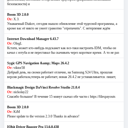
безопасности) и
Boom 3D 2.0.0
От:
Х.З.
Уважаемый Diakov, сегодня вышло обновление этой чудесной программы, а
кроме вас её никто не умеет грамотно "отрепачить". С нетерпение ждём
Internet Download Manager 6.43.7
От:
OlegL
Кстати, может кто-нибудь подскажет как все-таки настроить IDM, чтобы он
качал с ютуба и не переставал бы скачивать через короткое время. А то не раз
Sygic GPS Navigation &amp; Maps 26.4.2
От:
viktor58
Добрый день, на сяоми работает отлично, на Samsung S24 Ultra, прошлая
версия работала,теперь не работает, новая 26.4.2 не устанавливается. пишет,
Blackmagic Design DaVinci Resolve Studio 21.0.4
От:
nickolay22
Спасибо большое! В течение 15 минут скачал обе части с https://filespayouts
Boom 3D 2.0.0
От:
KiM
Please update to the version 2.3.0 Thanks in advance!
IObit Driver Booster Pro 13.6.0.438