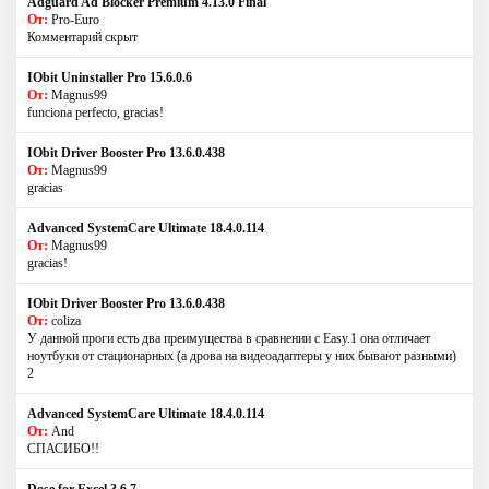
Adguard Ad Blocker Premium 4.13.0 Final
От:
Pro-Euro
Комментарий скрыт
IObit Uninstaller Pro 15.6.0.6
От:
Magnus99
funciona perfecto, gracias!
IObit Driver Booster Pro 13.6.0.438
От:
Magnus99
gracias
Advanced SystemCare Ultimate 18.4.0.114
От:
Magnus99
gracias!
IObit Driver Booster Pro 13.6.0.438
От:
coliza
У данной проги есть два преимущества в сравнении с Easy.1 она отличает
ноутбуки от стационарных (а дрова на видеоадаптеры у них бывают разными)
2
Advanced SystemCare Ultimate 18.4.0.114
От:
And
СПАСИБО!!
Dose for Excel 3.6.7