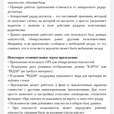
опасностях, обновив базы.
• Принцип работы приложения отличается от аппаратного радар-
детектора.
• Аппаратный радар-детектор – это пассивный приемник, который
не заглушает сигнал, на который он настроен, а просто уведомляет
водителя о наличие в поле действия радаров, излучающих
радиоволны.
• Данное приложение работает иначе, оно использует базу данных
опасностей, обнаруженных ранее другими пользователями.
Например, если приложение сообщило о мобильной засаде, то это
означает, что в этом месте вероятно может быть мобильная засада.
Некоторые отличительные черты приложения:
• Приложение использует GPS для обнаружения опасностей.
• Поддержка двух режимов отображения: режим "КАРТА" или
"РАДАР" (не требует интернет)
• В режиме "РАДАР" поддержка зеркального вида для проекции на
лобовое стекло
• Приложение может работать в фоне (с выключенным экраном)
совместно с другими навигационными приложениями. Для этого
просто включите в настройках голосовое оповещение, отключите
функцию «При опасности показывать на карте» и запустите радар.
• Пользователи сами добавляют опасности в общую базу данных.
• При опасности пользователь может определять рейтинг
опасности, указывая была ли реальная угроза или нет.