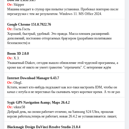
От:
Skipper
Машина впадает в ступор при попытке установки. Пробовал повторно после
перезагрузки с тем же результатом. Windows 11. MS Offiсe 2024.
Google Chrome 151.0.7922.76
От:
Гость Гость
Хороший, быстрый, удобный. Это правда. Масса плюшек расширений-
дополнений, постоянно отторгаемых браузером (разрабами политиками
безопасности) и
Boom 3D 2.0.0
От:
Х.З.
Уважаемый Diakov, сегодня вышло обновление этой чудесной программы, а
кроме вас её никто не умеет грамотно "отрепачить". С нетерпение ждём
Internet Download Manager 6.43.7
От:
OlegL
Кстати, может кто-нибудь подскажет как все-таки настроить IDM, чтобы он
качал с ютуба и не переставал бы скачивать через короткое время. А то не раз
Sygic GPS Navigation &amp; Maps 26.4.2
От:
viktor58
Добрый день, на сяоми работает отлично, на Samsung S24 Ultra, прошлая
версия работала,теперь не работает, новая 26.4.2 не устанавливается. пишет,
Blackmagic Design DaVinci Resolve Studio 21.0.4