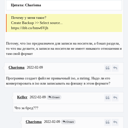
Цитата: Charisma
Почему у меня такое?
Create Backup >> Select source...
https://ibb.co/bmw6Vjh
Потому, что iso предназначен для записи на носители, а бэкап раздела,
то что вы делаете, к записи на носители не имеет никакого отношения и
там свой формат
Charisma
2022-02-09
Программа создает файл не привычный iso, а mrimg. Надо ли его
конвертировать в iso или записывать на флешку в этом формате?
Keller
2022-02-09
Ответ
Что за бред???
Charisma
2022-02-09
Ответ