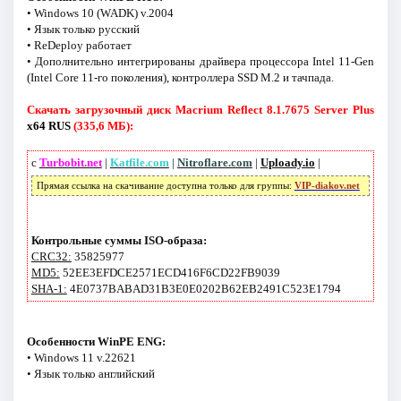
• Windows 10 (WADK) v.2004
• Язык только русский
• ReDeploy работает
• Дополнительно интегрированы драйвера процессора Intel 11-Gen
(Intel Core 11-го поколения), контроллера SSD M.2 и тачпада.
Скачать загрузочный диск Macrium Reflect 8.1.7675 Server Plus
x64 RUS
(335,6 МБ):
с
Turbobit.net
|
Katfile.com
|
Nitroflare.com
|
Uploady.io
|
Прямая ссылка на скачивание доступна только для группы:
VIP-diakov.net
Контрольные суммы ISO-образа:
CRC32:
35825977
MD5:
52EE3EFDCE2571ECD416F6CD22FB9039
SHA-1:
4E0737BABAD31B3E0E0202B62EB2491C523E1794
Особенности WinPE ENG:
• Windows 11 v.22621
• Язык только английский