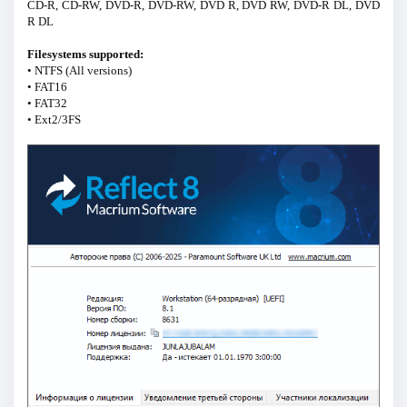
CD-R, CD-RW, DVD-R, DVD-RW, DVD R, DVD RW, DVD-R DL, DVD
R DL
Filesystems supported:
• NTFS (All versions)
• FAT16
• FAT32
• Ext2/3FS