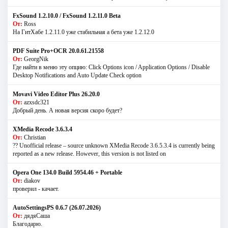
FxSound 1.2.10.0 / FxSound 1.2.11.0 Beta
От:
Ross
На ГитХабе 1.2.11.0 уже стабильная а бета уже 1.2.12.0
PDF Suite Pro+OCR 20.0.61.21558
От:
GeorgNik
Где найти в меню эту опцию: Click Options icon / Application Options / Disable
Desktop Notifications and Auto Update Check option
Movavi Video Editor Plus 26.20.0
От:
azxsdc321
Добрый день. А новая версия скоро будет?
XMedia Recode 3.6.3.4
От:
Christian
?? Unofficial release – source unknown XMedia Recode 3.6.5.3.4 is currently being
reported as a new release. However, this version is not listed on
Opera One 134.0 Build 5954.46 + Portable
От:
diakov
проверил - качает.
AutoSettingsPS 0.6.7 (26.07.2026)
От:
дядяСаша
Благодарю.