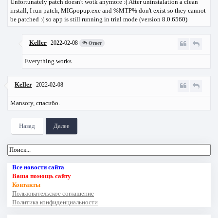
Unfortunately patch doesn't wotk anymore :( After uninstalation a clean
install, I run patch, MIGpopup.exe and %MTP% don't exist so they cannot
be patched :( so app is still running in trial mode (version 8.0.6560)
Keller
2022-02-08
Ответ
Everything works
Keller
2022-02-08
Mansory, спасибо.
Назад
Далее
Все новости сайта
Ваша помощь сайту
Контакты
Пользовательское соглашение
Политика конфиденциальности