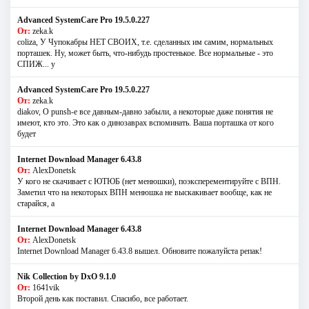
Advanced SystemCare Pro 19.5.0.227
От:
zeka.k
coliza, У Чупокабры НЕТ СВОИХ, т.е. сделанных им самим, нормальных
порташек. Ну, может быть, что-нибудь простенькое. Все нормальные - это
СПИЖ... у
Advanced SystemCare Pro 19.5.0.227
От:
zeka.k
diakov, О punsh-е все давным-давно забыли, а некоторые даже понятия не
имеют, кто это. Это как о динозаврах вспоминать. Ваша порташка от кого
будет
Internet Download Manager 6.43.8
От:
AlexDonetsk
У кого не скачивает с ЮТЮБ (нет менюшки), поэксперементируйте с ВПН.
Заметил что на некоторых ВПН менюшка не выскакивает вообще, как не
старайся, а
Internet Download Manager 6.43.8
От:
AlexDonetsk
Internet Download Manager 6.43.8 вышел. Обновите пожалуйста репак!
Nik Collection by DxO 9.1.0
От:
1641vik
Второй день как поставил. Спасибо, все работает.