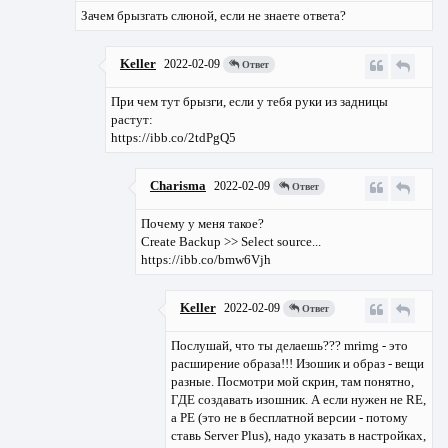
Зачем брызгать слюной, если не знаете ответа?
Keller
2022-02-09
Ответ
При чем тут брызги, если у тебя руки из задницы
растут:
https://ibb.co/2tdPgQ5
Charisma
2022-02-09
Ответ
Почему у меня такое?
Create Backup >> Select source...
https://ibb.co/bmw6Vjh
Keller
2022-02-09
Ответ
Послушай, что ты делаешь??? mrimg - это
расширение образа!!! Изошик и образ - вещи
разные. Посмотри мой скрин, там понятно,
ГДЕ создавать изошник. А если нужен не RE,
а PE (это не в бесплатной версии - потому
ставь Server Plus), надо указать в настройках,