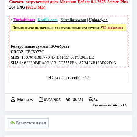
Скачать загрузочный диск Macrium Reflect 8.1.7675 Server Plus
x64 ENG
(603,6 МБ):
с
Turbobit.net
|
Katfile.com
|
Nitroflare.com
|
Uploady.io
|
Прямая ссылка на скачивание доступна только для группы:
VIP-diakov.net
Контрольные суммы ISO-образа:
CRC32:
EBF5077C
MD5:
1067078B8F7704D4B1F15750FCE0E0BE
SHA-1:
63339F4EA8C18B12D555FEA187B424B138D22D13
Сказали спасибо: 212
Mansory
08/08/2025
148 871
54
Сказали спасибо: 212
Вернуться назад