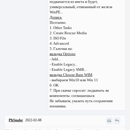
подкачается из инета и будет,
универсальный, отвязанный от железа
WinPE...
Допись
Поэтапно.
1. Other Tasks
2. Create Rescue Media
3. ISO File
4. Advanced
5. Галочки на:
вкладка Options
- Add...
- Enable Legacy...
- Enable Legacy SMB...
вкладка Choose Base WIM
:
- выбираем Win10 или Win 11
6. OK
7. При скачке спросит: подкачать ли
компоненты. соглашаешься.
Не забываем, указать путь сохранения
изошника.
PhSnake
2022-02-08