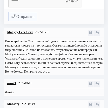
Отправить
Мобуту Сесе Секо
2022-11-01
Вот и up-load.io "благополучно" сдох - проверка соединения насмерть
вешается и ничего не происходит. Остальным надобно либо отключить
мифический VPN, либо поотключать отсутствующие баннерорезки...
Моё уважение к Mansory за его убогие файлообменники, которые
"сдыхают" один за одним в последнее время, уже упало ниже плинтуса.
Слава Богу есть ReflectDLFull, в данном случае, и единственная заслуга
Mansory состоит в том, что он напоминает о появлении новой версии.
Но не более... Печально всё это...
asus21
2022-09-11
thanks
Mansory
2022-07-06