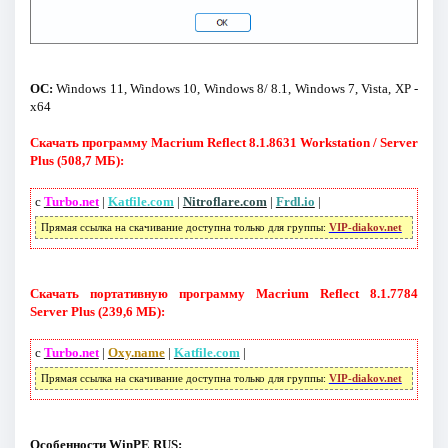
ОС:
Windows 11, Windows 10, Windows 8/ 8.1, Windows 7, Vista, XP -
x64
Скачать программу Macrium Reflect 8.1.8631 Workstation / Server
Plus (508,7 МБ):
с
Turbo.net
|
Katfile.com
|
Nitroflare.com
|
Frdl.io
|
Прямая ссылка на скачивание доступна только для группы:
VIP-diakov.net
Скачать портативную программу Macrium Reflect 8.1.7784
Server Plus (239,6 МБ):
с
Turbo.net
|
Oxy.name
|
Katfile.com
|
Прямая ссылка на скачивание доступна только для группы:
VIP-diakov.net
Особенности WinPE RUS: