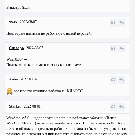
В настройках
xyax
2022-08-07
Некоторые плагины не работают с новой версией.
Слесарь
2022-08-07
Win10x64---
Подскажите как поменять язык в программе.
Ачба
2022-08-07
всё просто отлично работает... КЛАССС
Stalker
2022-08-01
WinAmp v.5.9 - недоработанное по, не работают обложки (Bento,
WinAmp Modern) на компе с windows 7pro sp1. Если в версии WinAmp
5.8 эти обложки нормально работали, их можно было регулировать по
размеру, то в версии 5.9 при попытке выбрать любую другую обложку