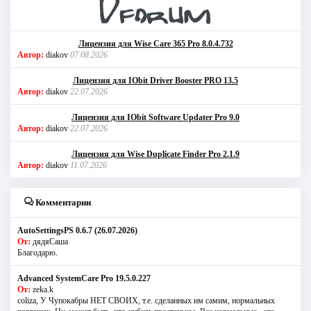
Лицензия для Wise Care 365 Pro 8.0.4.732
Автор:
diakov
07.08.2026
Лицензия для IObit Driver Booster PRO 13.5
Автор:
diakov
22.07.2026
Лицензия для IObit Software Updater Pro 9.0
Автор:
diakov
22.07.2026
Лицензия для Wise Duplicate Finder Pro 2.1.9
Автор:
diakov
11.07.2026
Комментарии
AutoSettingsPS 0.6.7 (26.07.2026)
От:
дядяСаша
Благодарю.
Advanced SystemCare Pro 19.5.0.227
От:
zeka.k
coliza, У Чупокабры НЕТ СВОИХ, т.е. сделанных им самим, нормальных