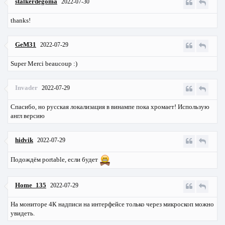
stalkerdegoma
2022-07-30
thanks!
GeM31
2022-07-29
Super Merci beaucoup :)
Invader
2022-07-29
Спасибо, но русская локализация в винампе пока хромает! Использую
англ версию
hidvik
2022-07-29
Подождём portable, если будет
Home_135
2022-07-29
На мониторе 4К надписи на интерфейсе только через микроскоп можно
увидеть.