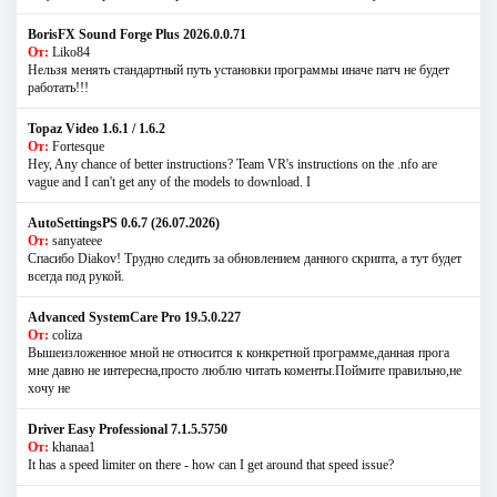
BorisFX Sound Forge Plus 2026.0.0.71
От:
Liko84
Нельзя менять стандартный путь установки программы иначе патч не будет
работать!!!
Topaz Video 1.6.1 / 1.6.2
От:
Fortesque
Hey, Any chance of better instructions? Team VR's instructions on the .nfo are
vague and I can't get any of the models to download. I
AutoSettingsPS 0.6.7 (26.07.2026)
От:
sanyateee
Спасибо Diakov! Трудно следить за обновлением данного скрипта, а тут будет
всегда под рукой.
Advanced SystemCare Pro 19.5.0.227
От:
coliza
Вышеизложенное мной не относится к конкретной программе,данная прога
мне давно не интересна,просто люблю читать коменты.Поймите правильно,не
хочу не
Driver Easy Professional 7.1.5.5750
От:
khanaa1
It has a speed limiter on there - how can I get around that speed issue?