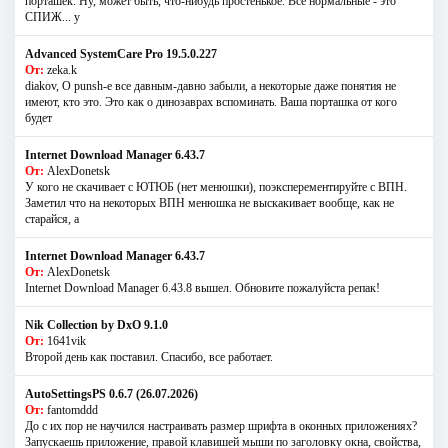
порташек. Ну, может быть, что-нибудь простенькое. Все нормальные - это
СПИЖ... у
Advanced SystemCare Pro 19.5.0.227
От:
zeka.k
diakov, О punsh-е все давным-давно забыли, а некоторые даже понятия не
имеют, кто это. Это как о динозаврах вспоминать. Ваша порташка от кого
будет
Internet Download Manager 6.43.7
От:
AlexDonetsk
У кого не скачивает с ЮТЮБ (нет менюшки), поэксперементируйте с ВПН.
Заметил что на некоторых ВПН менюшка не выскакивает вообще, как не
старайся, а
Internet Download Manager 6.43.7
От:
AlexDonetsk
Internet Download Manager 6.43.8 вышел. Обновите пожалуйста репак!
Nik Collection by DxO 9.1.0
От:
1641vik
Второй день как поставил. Спасибо, все работает.
AutoSettingsPS 0.6.7 (26.07.2026)
От:
fantomddd
До с их пор не научился настраивать размер шрифта в оконных приложениях?
Запускаешь приложение, правой клавишей мыши по заголовку окна, свойства,