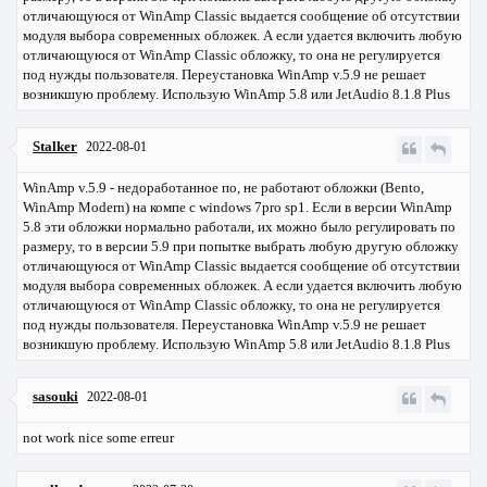
отличающуюся от WinAmp Classic выдается сообщение об отсутствии
модуля выбора современных обложек. А если удается включить любую
отличающуюся от WinAmp Classic обложку, то она не регулируется
под нужды пользователя. Переустановка WinAmp v.5.9 не решает
возникшую проблему. Использую WinAmp 5.8 или JetAudio 8.1.8 Plus
Stalker
2022-08-01
WinAmp v.5.9 - недоработанное по, не работают обложки (Bento,
WinAmp Modern) на компе с windows 7pro sp1. Если в версии WinAmp
5.8 эти обложки нормально работали, их можно было регулировать по
размеру, то в версии 5.9 при попытке выбрать любую другую обложку
отличающуюся от WinAmp Classic выдается сообщение об отсутствии
модуля выбора современных обложек. А если удается включить любую
отличающуюся от WinAmp Classic обложку, то она не регулируется
под нужды пользователя. Переустановка WinAmp v.5.9 не решает
возникшую проблему. Использую WinAmp 5.8 или JetAudio 8.1.8 Plus
sasouki
2022-08-01
not work nice some erreur