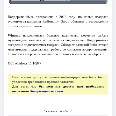
Поддержка была прекращена в 2013 году, но новый владелец
аудиоплеера компания Radionomy Group объявила о возрождении
популярной программы.
Winamp
поддерживает большое количество форматов файлов
мультимедиа, включая проигрывания видеофайлов. Поддерживает
внедрение подключаемых модулей. Обладает развитой библиотекой
мультимедиа, поддерживает работу со списками воспроизведения.
Также имеет огромное количество обложек и зрительных образов.
ОС:
Windows 11|10|8|7
Вам закрыт доступ к данной инфомарции или блок был
удален по требованию правообладателя.
Для того, что бы получить доступ, вам необходимо
выполнить
Авторизацию на сайте
Сказали спасибо: 235