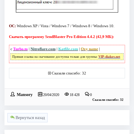
ОС:
Windows XP / Vista / Windows 7 / Windows 8 / Windows 10.
Скачать программу SendBlaster Pro Edition 4.4.2 (42,9 МБ):
с
Turbo.to
|
Nitroflare.com
|
Katfile.com
|
Oxy name
|
Прямая ссылка на скачивание доступна только для группы:
VIP-diakov.net
Сказали спасибо: 32
Mansory
20/04/2020
18 428
0
Сказали спасибо: 32
Вернуться назад