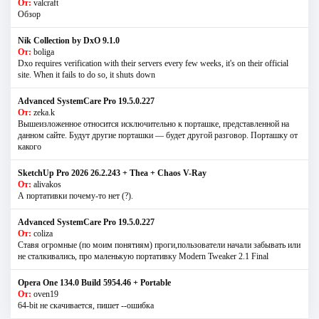
От:
valcraft
Обзор
Nik Collection by DxO 9.1.0
От:
boliga
Dxo requires verification with their servers every few weeks, it's on their official
site. When it fails to do so, it shuts down
Advanced SystemCare Pro 19.5.0.227
От:
zeka.k
Вышеизложенное относится исключительно к порташке, представленной на
данном сайте. Будут другие порташки — будет другой разговор. Порташку от
какого
SketchUp Pro 2026 26.2.243 + Thea + Chaos V-Ray
От:
alivakos
А портативки почему-то нет (?).
Advanced SystemCare Pro 19.5.0.227
От:
coliza
Ставя огромные (по моим понятиям) проги,пользователи начали забывать или
не сталкивались, про маленькую портативку Modern Tweaker 2.1 Final
Opera One 134.0 Build 5954.46 + Portable
От:
oven19
64-bit не скачивается, пишет --ошибка