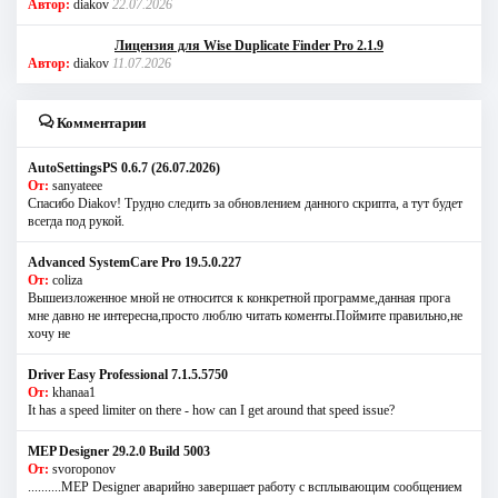
Автор:
diakov
22.07.2026
Лицензия для Wise Duplicate Finder Pro 2.1.9
Автор:
diakov
11.07.2026
Комментарии
AutoSettingsPS 0.6.7 (26.07.2026)
От:
sanyateee
Спасибо Diakov! Трудно следить за обновлением данного скрипта, а тут будет
всегда под рукой.
Advanced SystemCare Pro 19.5.0.227
От:
coliza
Вышеизложенное мной не относится к конкретной программе,данная прога
мне давно не интересна,просто люблю читать коменты.Поймите правильно,не
хочу не
Driver Easy Professional 7.1.5.5750
От:
khanaa1
It has a speed limiter on there - how can I get around that speed issue?
MEP Designer 29.2.0 Build 5003
От:
svoroponov
..........MEP Designer аварийно завершает работу с всплывающим сообщением