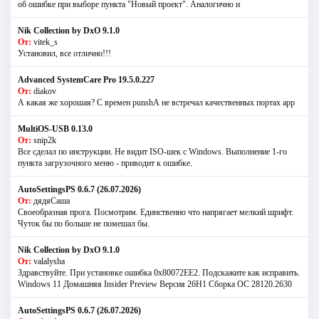
об ошибке при выборе пункта "Новый проект". Аналогично и
Nik Collection by DxO 9.1.0
От:
vitek_s
Установил, все отлично!!!
Advanced SystemCare Pro 19.5.0.227
От:
diakov
А какая же хорошая? С времен punshА не встречал качественных портах app
MultiOS-USB 0.13.0
От:
snip2k
Все сделал по инструкции. Не видит ISO-шек с Windows. Выполнение 1-го
пункта загрузочного меню - приводит к ошибке.
AutoSettingsPS 0.6.7 (26.07.2026)
От:
дядяСаша
Своеобразная прога. Посмотрим. Единственно что напрягает мелкий шрифт.
Чуток бы по больше не помешал бы.
Nik Collection by DxO 9.1.0
От:
valalysha
Здравствуйте. При установке ошибка 0х80072EE2. Подскажите как исправить.
Windows 11 Домашняя Insider Preview Версия 26H1 Сборка ОС 28120.2630
AutoSettingsPS 0.6.7 (26.07.2026)