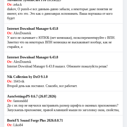
От:
zeka.k
diakov, О punsh-е все давным-давно забыли, а некоторые даже понятия не
имеют, кто это. Это как о динозаврах вспоминать. Ваша порташка от кого
будет
Internet Download Manager 6.43.8
От:
AlexDonetsk
У кого не скачивает с ЮТЮБ (нет менюшки), поэксперементируйте с ВПН.
Заметил что на некоторых ВПН менюшка не выскакивает вообще, как не
старайся, а
Internet Download Manager 6.43.8
От:
AlexDonetsk
Internet Download Manager 6.43.8 вышел. Обновите пожалуйста репак!
Nik Collection by DxO 9.1.0
От:
1641vik
Второй день как поставил. Спасибо, все работает.
AutoSettingsPS 0.6.7 (26.07.2026)
От:
fantomddd
До с их пор не научился настраивать размер шрифта в оконных приложениях?
Запускаешь приложение, правой клавишей мыши по заголовку окна, свойства,
BorisFX Sound Forge Plus 2026.0.0.71
От:
Liko84