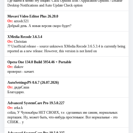
Где найти в меню эту опцию: Click Options icon / Application Options / Disable
Desktop Notifications and Auto Update Check option
Movavi Video Editor Plus 26.20.0
От:
azxsdc321
Добрый день. А новая версия скоро будет?
XMedia Recode 3.6.3.4
От:
Christian
?? Unofficial release – source unknown XMedia Recode 3.6.5.3.4 is currently being
reported as a new release. However, this version is not listed on
Opera One 134.0 Build 5954.46 + Portable
От:
diakov
проверил - качает.
AutoSettingsPS 0.6.7 (26.07.2026)
От:
дядяСаша
Благодарю.
Advanced SystemCare Pro 19.5.0.227
От:
zeka.k
coliza, У Чупокабры НЕТ СВОИХ, т.е. сделанных им самим, нормальных
порташек. Ну, может быть, что-нибудь простенькое. Все нормальные - это
СПИЖ... у
Advanced SystemCare Pro 19.5.0.227