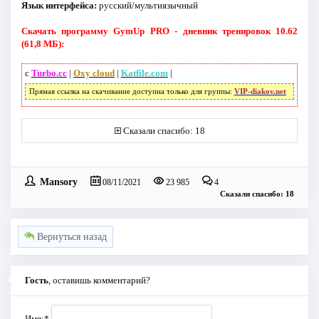
Язык интерфейса:
русский/мультиязычный
Скачать программу GymUp PRO - дневник тренировок 10.62
(61,8 МБ):
с
Turbo.cc
|
Oxy cloud
|
Katfile.com
|
Прямая ссылка на скачивание доступна только для группы:
VIP-diakov.net
Сказали спасибо: 18
Mansory
08/11/2021
23 985
4
Сказали спасибо: 18
Вернуться назад
Гость
, оставишь комментарий?
Имя:
*