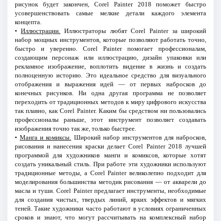
рисунок будет закончен, Corel Painter 2018 поможет быстро
усовершенствовать самые мелкие детали каждого элемента
концепта.
•
Иллюстрации.
Иллюстраторы любят Corel Painter за широкий
набор мощных инструментов, которые позволяют работать точно,
быстро и уверенно. Corel Painter помогает профессионалам,
создающим персонаж или иллюстрацию, дизайн упаковки или
рекламное изображение, воплотить видение в жизнь и создать
полноценную историю. Это идеальное средство для визуального
отображения и выражения идей — от первых набросков до
конечных рисунков. Ни одна другая программа не позволяет
переходить от традиционных методов к миру цифрового искусства
так плавно, как Corel Painter. Каким бы средством ни пользовались
профессионалы раньше, этот инструмент позволяет создавать
изображения точно так же, только быстрее.
•
Манга и комиксы.
Широкий набор инструментов для набросков,
рисования и нанесения краски делает Corel Painter 2018 лучшей
программой для художников манги и комиксов, которые хотят
создать уникальный стиль. При работе эти художники используют
традиционные методы, а Corel Painter великолепно подходит для
моделирования большинства методик рисования — от акварели до
масла и туши. Corel Painter предлагает инструменты, необходимые
для создания чистых, твердых линий, ярких эффектов и мягких
теней. Такие художники часто работают в условиях ограниченных
сроков и знают, что могут рассчитывать на комплексный набор