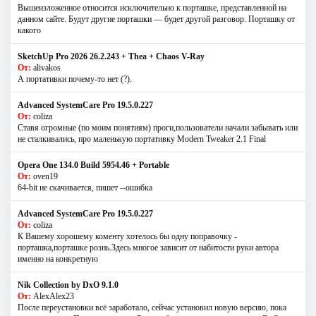
Вышеизложенное относится исключительно к порташке, представленной на
данном сайте. Будут другие порташки — будет другой разговор. Порташку от
какого
SketchUp Pro 2026 26.2.243 + Thea + Chaos V-Ray
От:
alivakos
А портативки почему-то нет (?).
Advanced SystemCare Pro 19.5.0.227
От:
coliza
Ставя огромные (по моим понятиям) проги,пользователи начали забывать или
не сталкивались, про маленькую портативку Modern Tweaker 2.1 Final
Opera One 134.0 Build 5954.46 + Portable
От:
oven19
64-bit не скачивается, пишет --ошибка
Advanced SystemCare Pro 19.5.0.227
От:
coliza
К Вашему хорошему коменту хотелось бы одну поправочку -
порташка,порташке рознь.Здесь многое зависит от набитости руки автора
именно на конкретную
Nik Collection by DxO 9.1.0
От:
AlexAlex23
После переустановки всё заработало, сейчас установил новую версию, пока