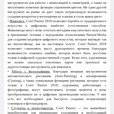
инструментов для работы с композицией и симметрией, а также на
интуитивно понятные функции управления цветом. Ни один другой
инструмент на рынке не дает такую потрясающую возможность
создания концептов и воплощения их в жизнь в столь ярком цвете.
•
Живопись.
Corel Painter 2018 позволяет перейти от традиционного
искусства к цифровому наиболее естественным способом.
Живописцы могут легко сочетать методики классического искусства
и признанные техники с передовыми технологиями Natural-Media
для создания шедевров цифрового искусства, которые выглядят так
же впечатляюще, как на настоящем холсте. Corel Painter 2018
позволяет сэкономить массу драгоценного времени благодаря
возможности отменять ошибки, которая может быть доступна
только в цифровой художественной студии. Более того, художникам
не нужно опасаться токсичных паров или тратиться на
дорогостоящие инструменты для живописи.
•
Работа с фотографиями.
Благодаря мощным инструментам
автоматического рисования (Auto-Painting) и клонирования
(Cloning), а также уникальным функциям рисования, которые есть
только в Corel Painter 2018, художники, работающие с
фотографиями, могут запечатлевать лучшие моменты и легко
преобразовывать их в цифровые произведения искусства. У них
есть все необходимое для быстрого создания потрясающих
сувениров и фотошедевров.
•
Студенты и преподаватели.
Corel Painter — это важнейшее
приобретение для начинающих художников и необходимый