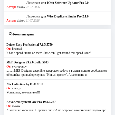
Лицензия для IObit Software Updater Pro 9.0
Автор:
diakov
22.07.2026
Лицензия для Wise Duplicate Finder Pro 2.1.9
Автор:
diakov
11.07.2026
Комментарии
Driver Easy Professional 7.1.5.5750
От:
khanaa1
It has a speed limiter on there - how can I get around that speed issue?
MEP Designer 29.2.0 Build 5003
От:
svoroponov
..........MEP Designer аварийно завершает работу с всплывающим сообщением
об ошибке при выборе пункта "Новый проект". Аналогично и
Nik Collection by DxO 9.1.0
От:
vitek_s
Установил, все отлично!!!
Advanced SystemCare Pro 19.5.0.227
От:
diakov
А какая же хорошая? С времен punshА не встречал качественных портах app