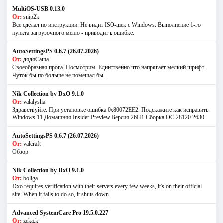
MultiOS-USB 0.13.0
От:
snip2k
Все сделал по инструкции. Не видит ISO-шек с Windows. Выполнение 1-го
пункта загрузочного меню - приводит к ошибке.
AutoSettingsPS 0.6.7 (26.07.2026)
От:
дядяСаша
Своеобразная прога. Посмотрим. Единственно что напрягает мелкий шрифт.
Чуток бы по больше не помешал бы.
Nik Collection by DxO 9.1.0
От:
valalysha
Здравствуйте. При установке ошибка 0х80072EE2. Подскажите как исправить.
Windows 11 Домашняя Insider Preview Версия 26H1 Сборка ОС 28120.2630
AutoSettingsPS 0.6.7 (26.07.2026)
От:
valcraft
Обзор
Nik Collection by DxO 9.1.0
От:
boliga
Dxo requires verification with their servers every few weeks, it's on their official
site. When it fails to do so, it shuts down
Advanced SystemCare Pro 19.5.0.227
От:
zeka.k