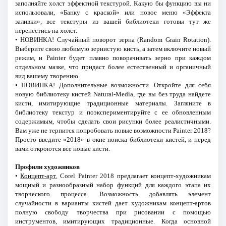
заполняйте холст эффектной текстурой. Какую бы функцию вы ни
использовали, «Банку с краской» или новое меню «Эффекта
заливки», все текстуры из вашей библиотеки готовы тут же
перенестись на холст.
• НОВИНКА! Случайный поворот зерна (Random Grain Rotation).
Выберите свою любимую зернистую кисть, а затем включите новый
режим, и Painter будет плавно поворачивать зерно при каждом
отдельном мазке, что придаст более естественный и органичный
вид вашему творению.
• НОВИНКА! Дополнительные возможности. Откройте для себя
новую библиотеку кистей Natural-Media, где вы без труда найдете
кисти, имитирующие традиционные материалы. Загляните в
библиотеку текстур и поэкспериментируйте с ее обновленным
содержимым, чтобы сделать свои рисунки более реалистичными.
Вам уже не терпится попробовать новые возможности Painter 2018?
Просто введите «2018» в окне поиска библиотеки кистей, и перед
вами откроются все новые кисти.
Профили художников
•
Концепт-арт.
Corel Painter 2018 предлагает концепт-художникам
мощный и разнообразный набор функций для каждого этапа их
творческого процесса. Возможность добавлять элемент
случайности в варианты кистей дает художникам концепт-артов
полную свободу творчества при рисовании с помощью
инструментов, имитирующих традиционные. Когда основной