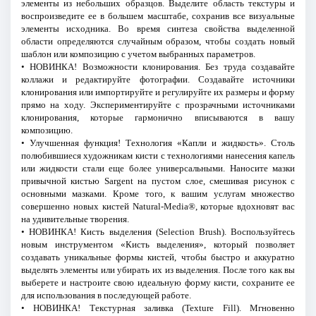
элементы из небольших образцов. Выделите область текстуры и
воспроизведите ее в большем масштабе, сохранив все визуальные
элементы исходника. Во время синтеза свойства выделенной
области определяются случайным образом, чтобы создать новый
шаблон или композицию с учетом выбранных параметров.
• НОВИНКА! Возможности клонирования. Без труда создавайте
коллажи и редактируйте фотографии. Создавайте источники
клонирования или импортируйте и регулируйте их размеры и форму
прямо на ходу. Экспериментируйте с прозрачными источниками
клонирования, которые гармонично вписываются в вашу
композицию.
• Улучшенная функция! Технология «Капли и жидкость». Столь
полюбившиеся художникам кисти с технологиями нанесения капель
или жидкости стали еще более универсальными. Наносите мазки
привычной кистью Sargent на пустом слое, смешивая рисунок с
основными мазками. Кроме того, к вашим услугам множество
совершенно новых кистей Natural-Media®, которые вдохновят вас
на удивительные творения.
• НОВИНКА! Кисть выделения (Selection Brush). Воспользуйтесь
новым инструментом «Кисть выделения», который позволяет
создавать уникальные формы кистей, чтобы быстро и аккуратно
выделять элементы или убирать их из выделения. После того как вы
выберете и настроите свою идеальную форму кисти, сохраните ее
для использования в последующей работе.
• НОВИНКА! Текстурная заливка (Texture Fill). Мгновенно