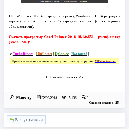
ОС:
Windows 10 (64-разрядная версия), Windows 8.1 (64-разрядная
версия) или Windows 7 (64-разрядная версия) (с последними
обновлениями).
Скачать программу Corel Painter 2018 18.1.0.651 + русификатор
(382,83 МБ):
с
TurboBit.net
|
Hitfile.net
|
Uplod.cc
|
Not found
|
Прямая ссылка на скачивание доступна только для группы:
VIP-diakov.net
Сказали спасибо: 25
Mansory
22/02/2018
15 436
0
Сказали спасибо: 25
Вернуться назад