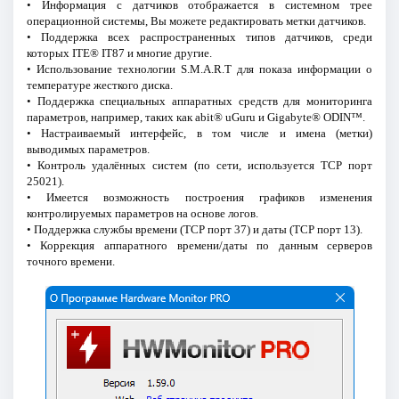
• Информация с датчиков отображается в системном трее
операционной системы, Вы можете редактировать метки датчиков.
• Поддержка всех распространенных типов датчиков, среди
которых ITE® IT87 и многие другие.
• Использование технологии S.M.A.R.T для показа информации о
температуре жесткого диска.
• Поддержка специальных аппаратных средств для мониторинга
параметров, например, таких как abit® uGuru и Gigabyte® ODIN™.
• Настраиваемый интерфейс, в том числе и имена (метки)
выводимых параметров.
• Контроль удалённых систем (по сети, используется TCP порт
25021).
• Имеется возможность построения графиков изменения
контролируемых параметров на основе логов.
• Поддержка службы времени (TCP порт 37) и даты (TCP порт 13).
• Коррекция аппаратного времени/даты по данным серверов
точного времени.