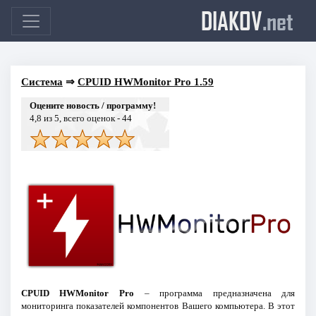
DIAKOV
.net
Система
⇒
CPUID HWMonitor Pro 1.59
Оцените новость / программу!
4,8
из 5, всего оценок -
44
CPUID HWMonitor Pro
– программа предназначена для
мониторинга показателей компонентов Вашего компьютера. В этот