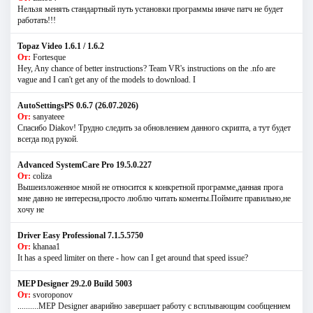
Нельзя менять стандартный путь установки программы иначе патч не будет
работать!!!
Topaz Video 1.6.1 / 1.6.2
От:
Fortesque
Hey, Any chance of better instructions? Team VR's instructions on the .nfo are
vague and I can't get any of the models to download. I
AutoSettingsPS 0.6.7 (26.07.2026)
От:
sanyateee
Спасибо Diakov! Трудно следить за обновлением данного скрипта, а тут будет
всегда под рукой.
Advanced SystemCare Pro 19.5.0.227
От:
coliza
Вышеизложенное мной не относится к конкретной программе,данная прога
мне давно не интересна,просто люблю читать коменты.Поймите правильно,не
хочу не
Driver Easy Professional 7.1.5.5750
От:
khanaa1
It has a speed limiter on there - how can I get around that speed issue?
MEP Designer 29.2.0 Build 5003
От:
svoroponov
..........MEP Designer аварийно завершает работу с всплывающим сообщением