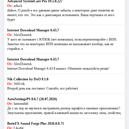
Advanced SystemCare Pro 19.5.0.227
От:
zeka.k
diakov, О punsh-е все давным-давно забыли, а некоторые даже понятия не
имеют, кто это. Это как о динозаврах вспоминать. Ваша порташка от кого
будет
Internet Download Manager 6.43.7
От:
AlexDonetsk
У кого не скачивает с ЮТЮБ (нет менюшки), поэксперементируйте с ВПН.
Заметил что на некоторых ВПН менюшка не выскакивает вообще, как не
старайся, а
Internet Download Manager 6.43.7
От:
AlexDonetsk
Internet Download Manager 6.43.8 вышел. Обновите пожалуйста репак!
Nik Collection by DxO 9.1.0
От:
1641vik
Второй день как поставил. Спасибо, все работает.
AutoSettingsPS 0.6.7 (26.07.2026)
От:
fantomddd
До с их пор не научился настраивать размер шрифта в оконных приложениях?
Запускаешь приложение, правой клавишей мыши по заголовку окна, свойства,
BorisFX Sound Forge Plus 2026.0.0.71
От:
Liko84