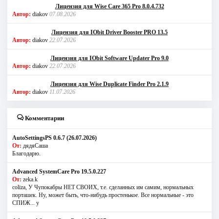
Лицензия для Wise Care 365 Pro 8.0.4.732
Автор:
diakov
07.08.2026
Лицензия для IObit Driver Booster PRO 13.5
Автор:
diakov
22.07.2026
Лицензия для IObit Software Updater Pro 9.0
Автор:
diakov
22.07.2026
Лицензия для Wise Duplicate Finder Pro 2.1.9
Автор:
diakov
11.07.2026
Комментарии
AutoSettingsPS 0.6.7 (26.07.2026)
От:
дядяСаша
Благодарю.
Advanced SystemCare Pro 19.5.0.227
От:
zeka.k
coliza, У Чупокабры НЕТ СВОИХ, т.е. сделанных им самим, нормальных
порташек. Ну, может быть, что-нибудь простенькое. Все нормальные - это
СПИЖ... у