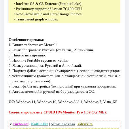
• Intel Arc G3 & G3 Extreme (Panther Lake).
• Preliminary support of Lisuan 7G100 GPU.
• New Grey/Purple and Grey/Orange themes.
• Transparent graph window.
Особенности репака:
1. Вшита таблетка от Mencall.
2. Язык программы: Русский (от xetrin), Английский.
3. Ничего не вырезано.
4. Наличие Portable версии от xetrin.
5. Язык установщика: Русский и Английский.
6. Подхват файла настройки (hwmprow.ini), если он находится рядом
с установщиком (работает как с стандартной установкой, так и с
портативной установкой).
7. Бекап файла настройки (hwmprow.ini) при удалении программы.
8. Автоматический и ручной выбор разрядности ОС.
ОС:
Windows 11, Windows 10, Windows 8/ 8.1, Windows 7, Vista, XP
Скачать программу CPUID HWMonitor Pro 1.59 (3,2 МБ):
с
Turbo.net
|
Katfile.biz
|
Nitroflare.com
|
Zdrive.to
|