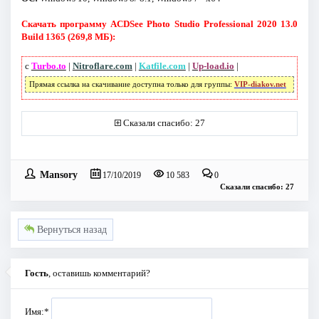
Скачать программу ACDSee Photo Studio Professional 2020 13.0
Build 1365 (269,8 МБ):
с
Turbo.to
|
Nitroflare.com
|
Katfile.com
|
Up-load.io
|
Прямая ссылка на скачивание доступна только для группы:
VIP-diakov.net
Сказали спасибо: 27
Mansory
17/10/2019
10 583
0
Сказали спасибо: 27
Вернуться назад
Гость
, оставишь комментарий?
Имя:
*