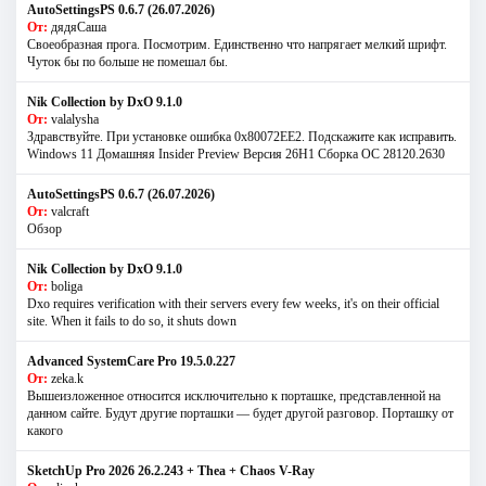
AutoSettingsPS 0.6.7 (26.07.2026)
От:
дядяСаша
Своеобразная прога. Посмотрим. Единственно что напрягает мелкий шрифт.
Чуток бы по больше не помешал бы.
Nik Collection by DxO 9.1.0
От:
valalysha
Здравствуйте. При установке ошибка 0х80072EE2. Подскажите как исправить.
Windows 11 Домашняя Insider Preview Версия 26H1 Сборка ОС 28120.2630
AutoSettingsPS 0.6.7 (26.07.2026)
От:
valcraft
Обзор
Nik Collection by DxO 9.1.0
От:
boliga
Dxo requires verification with their servers every few weeks, it's on their official
site. When it fails to do so, it shuts down
Advanced SystemCare Pro 19.5.0.227
От:
zeka.k
Вышеизложенное относится исключительно к порташке, представленной на
данном сайте. Будут другие порташки — будет другой разговор. Порташку от
какого
SketchUp Pro 2026 26.2.243 + Thea + Chaos V-Ray