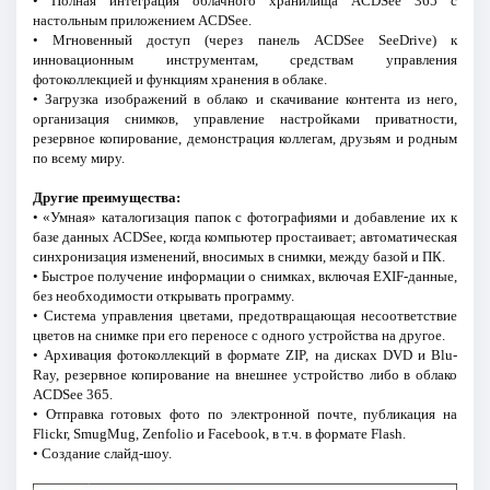
• Полная интеграция облачного хранилища ACDSee 365 с
настольным приложением ACDSee.
• Мгновенный доступ (через панель ACDSee SeeDrive) к
инновационным инструментам, средствам управления
фотоколлекцией и функциям хранения в облаке.
• Загрузка изображений в облако и скачивание контента из него,
организация снимков, управление настройками приватности,
резервное копирование, демонстрация коллегам, друзьям и родным
по всему миру.
Другие преимущества:
• «Умная» каталогизация папок с фотографиями и добавление их к
базе данных ACDSee, когда компьютер простаивает; автоматическая
синхронизация изменений, вносимых в снимки, между базой и ПК.
• Быстрое получение информации о снимках, включая EXIF-данные,
без необходимости открывать программу.
• Система управления цветами, предотвращающая несоответствие
цветов на снимке при его переносе с одного устройства на другое.
• Архивация фотоколлекций в формате ZIP, на дисках DVD и Blu-
Ray, резервное копирование на внешнее устройство либо в облако
ACDSee 365.
• Отправка готовых фото по электронной почте, публикация на
Flickr, SmugMug, Zenfolio и Facebook, в т.ч. в формате Flash.
• Создание слайд-шоу.