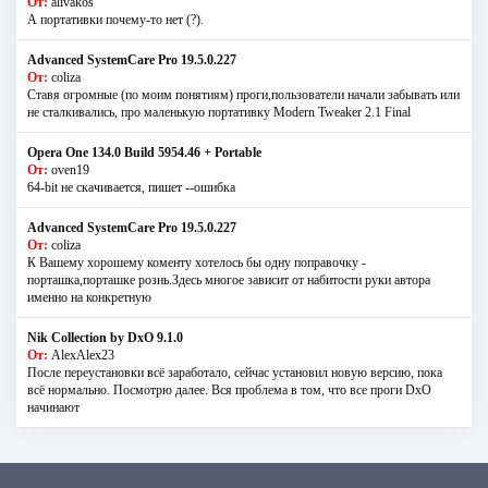
От:
alivakos
А портативки почему-то нет (?).
Advanced SystemCare Pro 19.5.0.227
От:
coliza
Ставя огромные (по моим понятиям) проги,пользователи начали забывать или
не сталкивались, про маленькую портативку Modern Tweaker 2.1 Final
Opera One 134.0 Build 5954.46 + Portable
От:
oven19
64-bit не скачивается, пишет --ошибка
Advanced SystemCare Pro 19.5.0.227
От:
coliza
К Вашему хорошему коменту хотелось бы одну поправочку -
порташка,порташке рознь.Здесь многое зависит от набитости руки автора
именно на конкретную
Nik Collection by DxO 9.1.0
От:
AlexAlex23
После переустановки всё заработало, сейчас установил новую версию, пока
всё нормально. Посмотрю далее. Вся проблема в том, что все проги DxO
начинают