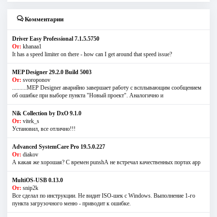
Комментарии
Driver Easy Professional 7.1.5.5750
От:
khanaa1
It has a speed limiter on there - how can I get around that speed issue?
MEP Designer 29.2.0 Build 5003
От:
svoroponov
..........MEP Designer аварийно завершает работу с всплывающим сообщением
об ошибке при выборе пункта "Новый проект". Аналогично и
Nik Collection by DxO 9.1.0
От:
vitek_s
Установил, все отлично!!!
Advanced SystemCare Pro 19.5.0.227
От:
diakov
А какая же хорошая? С времен punshА не встречал качественных портах app
MultiOS-USB 0.13.0
От:
snip2k
Все сделал по инструкции. Не видит ISO-шек с Windows. Выполнение 1-го
пункта загрузочного меню - приводит к ошибке.