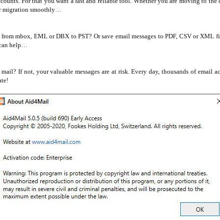
counts. For that you want a fast and reliable tool. Whether you are moving to the 
ur migration smoothly…
es from mbox, EML or DBX to PST? Or save email messages to PDF, CSV or XML fil
 can help…
 mail? If not, your valuable messages are at risk. Every day, thousands of email a
ate!