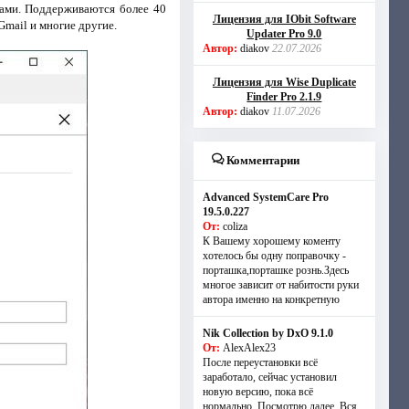
ами. Поддерживаются более 40
Лицензия для IObit Software
Gmail и многие другие.
Updater Pro 9.0
Автор:
diakov
22.07.2026
Лицензия для Wise Duplicate
Finder Pro 2.1.9
Автор:
diakov
11.07.2026
Комментарии
Advanced SystemCare Pro
19.5.0.227
От:
coliza
К Вашему хорошему коменту
хотелось бы одну поправочку -
порташка,порташке рознь.Здесь
многое зависит от набитости руки
автора именно на конкретную
Nik Collection by DxO 9.1.0
От:
AlexAlex23
После переустановки всё
заработало, сейчас установил
новую версию, пока всё
нормально. Посмотрю далее. Вся