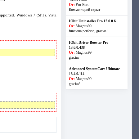
От:
Pro-Euro
Комментарий скрыт
pported. Windows 7 (SP1), Vista
IObit Uninstaller Pro 15.6.0.6
От:
Magnus99
funciona perfecto, gracias!
IObit Driver Booster Pro
13.6.0.438
От:
Magnus99
gracias
Advanced SystemCare Ultimate
18.4.0.114
От:
Magnus99
gracias!