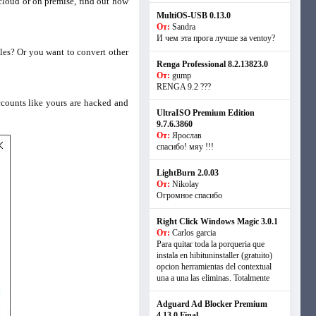
cloud or on premise, find out how
MultiOS-USB 0.13.0
От:
Sandra
И чем эта прога лучше за ventoy?
es? Or you want to convert other
Renga Professional 8.2.13823.0
От:
gump
RENGA 9.2 ???
ccounts like yours are hacked and
UltraISO Premium Edition
9.7.6.3860
От:
Ярослав
спасибо! мяу !!!
LightBurn 2.0.03
От:
Nikolay
Огромное спасибо
Right Click Windows Magic 3.0.1
От:
Carlos garcia
Para quitar toda la porqueria que
instala en hibituninstaller (gratuito)
opcion herramientas del contextual
una a una las eliminas. Totalmente
Adguard Ad Blocker Premium
4.13.0 Final