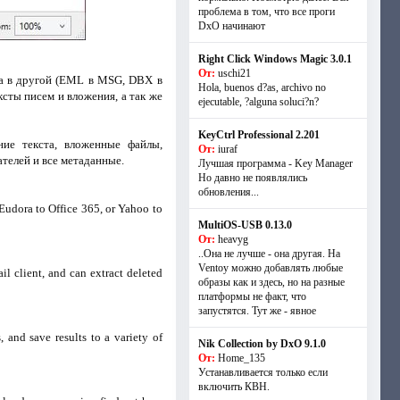
проблема в том, что все проги
DxO начинают
Right Click Windows Magic 3.0.1
От:
uschi21
та в другой (EML в MSG, DBX в
Hola, buenos d?as, archivo no
сты писем и вложения, а так же
ejecutable, ?alguna soluci?n?
KeyCtrl Professional 2.201
ние текста, вложенные файлы,
От:
iuraf
телей и все метаданные.
Лучшая программа - Key Manager
Но давно не появлялись
обновления...
Eudora to Office 365, or Yahoo to
MultiOS-USB 0.13.0
От:
heavyg
..Она не лучше - она другая. На
Ventoy можно добавлять любые
il client, and can extract deleted
образы как и здесь, но на разные
платформы не факт, что
запустятся. Тут же - явное
 and save results to a variety of
Nik Collection by DxO 9.1.0
От:
Home_135
Устанавливается только если
включить КВН.