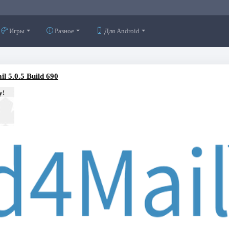
Игры
Разное
Для Android
l 5.0.5 Build 690
у!