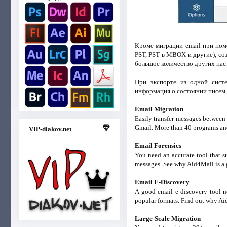
Кроме миграции email при пом
PST, PST в MBOX и другие), соз
большое количество других нас
При экспорте из одной систе
информация о состоянии писем (
Email Migration
Easily transfer messages between
Gmail. More than 40 programs and
VIP-diakov.net
Email Forensics
You need an accurate tool that su
messages. See why Aid4Mail is a 
Email E-Discovery
A good email e-discovery tool ne
popular formats. Find out why Aid4
Large-Scale Migration