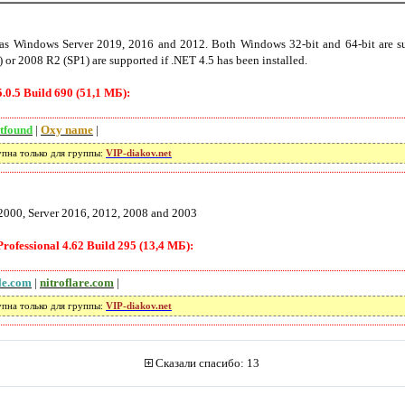
as Windows Server 2019, 2016 and 2012. Both Windows 32-bit and 64-bit are su
or 2008 R2 (SP1) are supported if .NET 4.5 has been installed.
0.5 Build 690 (51,1 МБ):
tfound
|
Oxy name
|
упна только для группы:
VIP-diakov.net
 2000, Server 2016, 2012, 2008 and 2003
ofessional 4.62 Build 295 (13,4 МБ):
ile.com
|
nitroflare.com
|
упна только для группы:
VIP-diakov.net
Сказали спасибо: 13