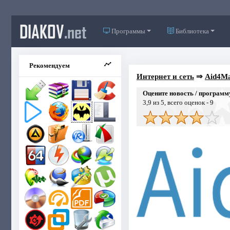
DIAKOV
.net
Программы
Библиотека
Рекомендуем
Интернет и сеть
⇒
Aid4Mai
Оцените новость / программ
3,9
из 5, всего оценок -
9