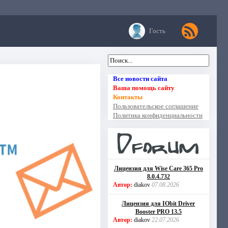
Гость
Все новости сайта
Ваша помощь сайту
Контакты
Пользовательское соглашение
Политика конфиденциальности
Лицензия для Wise Care 365 Pro
8.0.4.732
Автор:
diakov
07.08.2026
Лицензия для IObit Driver
Booster PRO 13.5
Автор:
diakov
22.07.2026