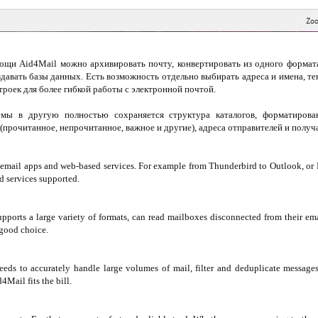
ощи Aid4Mail можно архивировать почту, конвертировать из одного форма
давать базы данных. Есть возможность отдельно выбирать адреса и имена, тек
троек для более гибкой работы с электронной почтой.
мы в другую полностью сохраняется структура каталогов, форматирова
прочитанное, непрочитанное, важное и другие), адреса отправителей и получа
 email apps and web-based services. For example from Thunderbird to Outlook, or 
 services supported.
pports a large variety of formats, can read mailboxes disconnected from their ema
good choice.
eds to accurately handle large volumes of mail, filter and deduplicate messages,
Mail fits the bill.