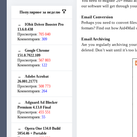
You need to migrate 20+ email ac
our software will get through yo
Популярное за неделю
Email Conversion
Perhaps you need to convert fil
→
IObit Driver Booster Pro
formats? Find out how Aid4Mail
13.6.0.438
Просмотров:
705 040
Email Archiving
Комментариев:
309
Are you regularly archiving your
deleted. Don’t wait until it’s too l
→
Google Chrome
151.0.7922.109
Просмотров:
567 803
Комментариев:
122
→
Adobe Acrobat
26.001.21771
Просмотров:
508 773
Комментариев:
264
→
Adguard Ad Blocker
Premium 4.13.0 Final
Просмотров:
455 551
Комментариев:
55
→
Opera One 134.0 Build
5954.46 + Portable