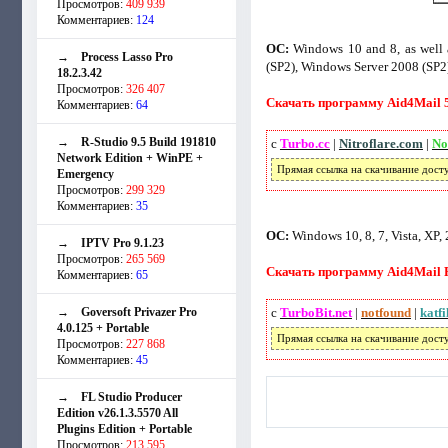
Просмотров:
409 939
Комментариев:
124
ОС:
Windows 10 and 8, as well 
→
Process Lasso Pro
(SP2), Windows Server 2008 (SP2) 
18.2.3.42
Просмотров:
326 407
Скачать программу Aid4Mail 5.
Комментариев:
64
→
R-Studio 9.5 Build 191810
с
Turbo.cc
|
Nitroflare.com
|
No
Network Edition + WinPE +
Прямая ссылка на скачивание дост
Emergency
Просмотров:
299 329
Комментариев:
35
ОС:
Windows 10, 8, 7, Vista, XP,
→
IPTV Pro 9.1.23
Просмотров:
265 569
Скачать программу Aid4Mail Pr
Комментариев:
65
→
Goversoft Privazer Pro
с
TurboBit.net
|
notfound
|
katf
4.0.125 + Portable
Прямая ссылка на скачивание дост
Просмотров:
227 868
Комментариев:
45
→
FL Studio Producer
Edition v26.1.3.5570 All
Plugins Edition + Portable
Просмотров:
213 595