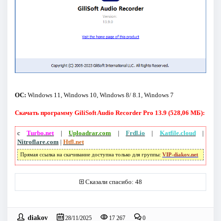
ОС:
Windows 11, Windows 10, Windows 8/ 8.1, Windows 7
Скачать программу GiliSoft Audio Recorder Pro 13.9 (528,06 МБ):
с
Turbo.net
|
Uploadrar.com
|
Frdl.io
|
Katfile.cloud
|
Nitroflare.com
|
Htfl.net
Прямая ссылка на скачивание доступна только для группы:
VIP-diakov.net
Сказали спасибо: 48
diakov
28/11/2025
17 267
0