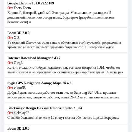
Google Chrome 151.0.7922.109
От:
Гость Гость
Хороший, быстрый, удобный. Это правда. Масса плюшек расширений-
дополнений, постоянно отторгаемых браузером (разрабами политиками
безопасности) и
Boom 3D 2.0.0
От:
Х.З.
Уважаемый Diakov, сегодня вышло обновление этой чудесной программы, а
кроме вас её никто не умеет грамотно "отрепачить". С нетерпение ждём
Internet Download Manager 6.43.7
От:
OlegL
Кстати, может кто-нибудь подскажет как все-таки настроить IDM, чтобы он
качал с ютуба и не переставал бы скачивать через короткое время. А то не раз
Sygic GPS Navigation &amp; Maps 26.4.2
От:
viktor58
Добрый день, на сяоми работает отлично, на Samsung S24 Ultra, прошлая
версия работала,теперь не работает, новая 26.4.2 не устанавливается. пишет,
Blackmagic Design DaVinci Resolve Studio 21.0.4
От:
nickolay22
Спасибо большое! В течение 15 минут скачал обе части с https://filespayouts
Boom 3D 2.0.0