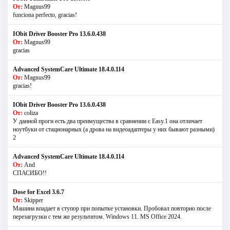
От:
Magnus99
funciona perfecto, gracias!
IObit Driver Booster Pro 13.6.0.438
От:
Magnus99
gracias
Advanced SystemCare Ultimate 18.4.0.114
От:
Magnus99
gracias!
IObit Driver Booster Pro 13.6.0.438
От:
coliza
У данной проги есть два преимущества в сравнении с Easy.1 она отличает
ноутбуки от стационарных (а дрова на видеоадаптеры у них бывают разными)
2
Advanced SystemCare Ultimate 18.4.0.114
От:
And
СПАСИБО!!
Dose for Excel 3.6.7
От:
Skipper
Машина впадает в ступор при попытке установки. Пробовал повторно после
перезагрузки с тем же результатом. Windows 11. MS Offiсe 2024.