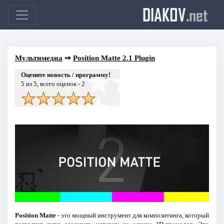
DIAKOV
.net
Мультимедиа
⇒
Position Matte 2.1 Plugin
Оцените новость / программу!
5
из 5, всего оценок -
2
Position Matte
- это мощный инструмент для композитинга, который