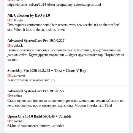
https://torrents-soft.ru/1014-obzor-programmy-autosettingsps.html
Nik Collection by DxO 9.1.0
От:
boliga
Dxo requires verification with their servers every few weeks, it's on their official
site. When it fails to do so, it shuts down
Advanced SystemCare Pro 19.5.0.227
От:
zeka.k
Вышеизложенное относится исключительно к порташке, представленной на
данном сайте. Будут другие порташки — будет другой разговор. Порташку от
какого
SketchUp Pro 2026 26.2.243 + Thea + Chaos V-Ray
От:
alivakos
А портативки почему-то нет (?).
Advanced SystemCare Pro 19.5.0.227
От:
coliza
Ставя огромные (по моим понятиям) проги,пользователи начали забывать или
не сталкивались, про маленькую портативку Modern Tweaker 2.1 Final
Opera One 134.0 Build 5954.46 + Portable
От:
oven19
64-bit не скачивается, пишет --ошибка