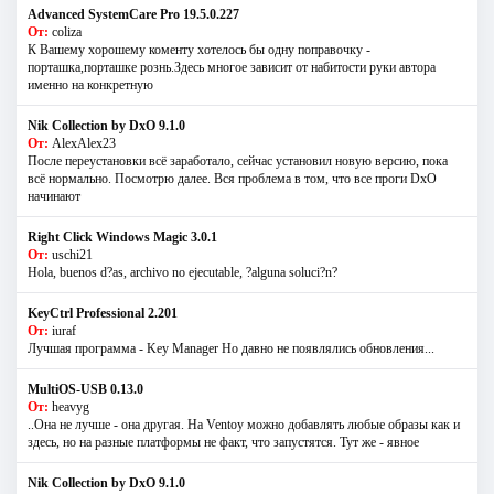
Advanced SystemCare Pro 19.5.0.227
От:
coliza
К Вашему хорошему коменту хотелось бы одну поправочку -
порташка,порташке рознь.Здесь многое зависит от набитости руки автора
именно на конкретную
Nik Collection by DxO 9.1.0
От:
AlexAlex23
После переустановки всё заработало, сейчас установил новую версию, пока
всё нормально. Посмотрю далее. Вся проблема в том, что все проги DxO
начинают
Right Click Windows Magic 3.0.1
От:
uschi21
Hola, buenos d?as, archivo no ejecutable, ?alguna soluci?n?
KeyCtrl Professional 2.201
От:
iuraf
Лучшая программа - Key Manager Но давно не появлялись обновления...
MultiOS-USB 0.13.0
От:
heavyg
..Она не лучше - она другая. На Ventoy можно добавлять любые образы как и
здесь, но на разные платформы не факт, что запустятся. Тут же - явное
Nik Collection by DxO 9.1.0