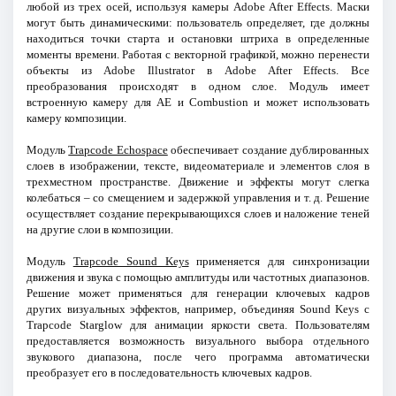
любой из трех осей, используя камеры Adobe After Effects. Маски
могут быть динамическими: пользователь определяет, где должны
находиться точки старта и остановки штриха в определенные
моменты времени. Работая с векторной графикой, можно перенести
объекты из Adobe Illustrator в Adobe After Effects. Все
преобразования происходят в одном слое. Модуль имеет
встроенную камеру для AE и Combustion и может использовать
камеру композиции.
Модуль
Trapcode Echospace
обеспечивает создание дублированных
слоев в изображении, тексте, видеоматериале и элементов слоя в
трехместном пространстве. Движение и эффекты могут слегка
колебаться – со смещением и задержкой управления и т. д. Решение
осуществляет создание перекрывающихся слоев и наложение теней
на другие слои в композиции.
Модуль
Trapcode Sound Keys
применяется для синхронизации
движения и звука с помощью амплитуды или частотных диапазонов.
Решение может применяться для генерации ключевых кадров
других визуальных эффектов, например, объединяя Sound Keys с
Trapcode Starglow для анимации яркости света. Пользователям
предоставляется возможность визуального выбора отдельного
звукового диапазона, после чего программа автоматически
преобразует его в последовательность ключевых кадров.