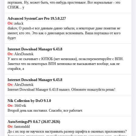
порташек. Ну, может быть, что-нибудь простенькое. Все нормальные - это
СПИЖ... у
Advanced SystemCare Pro 19.5.0.227
От:
zeka.k
diakov, О punsh-е все давным-давно забыли, а некоторые даже понятия не
имеют, кто это. Это как о динозаврах вспоминать. Ваша порташка от кого
будет
Internet Download Manager 6.43.8
От:
AlexDonetsk
У кого не скачивает с ЮТЮБ (нет менюшки), поэксперементируйте с ВПН.
Заметил что на некоторых ВПН менюшка не выскакивает вообще, как не
старайся, а
Internet Download Manager 6.43.8
От:
AlexDonetsk
Internet Download Manager 6.43.8 вышел. Обновите пожалуйста репак!
Nik Collection by DxO 9.1.0
От:
1641vik
Второй день как поставил. Спасибо, все работает.
AutoSettingsPS 0.6.7 (26.07.2026)
От:
fantomddd
До с их пор не научился настраивать размер шрифта в оконных приложениях?