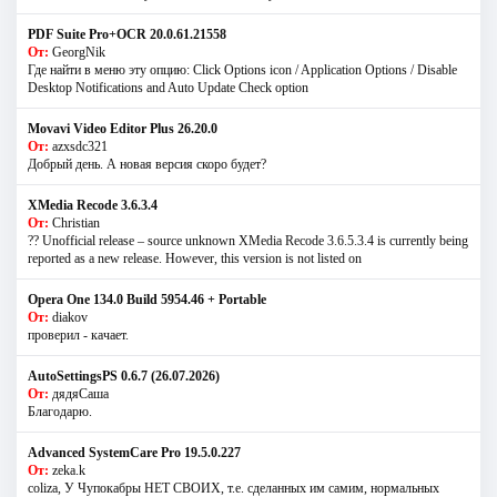
PDF Suite Pro+OCR 20.0.61.21558
От:
GeorgNik
Где найти в меню эту опцию: Click Options icon / Application Options / Disable
Desktop Notifications and Auto Update Check option
Movavi Video Editor Plus 26.20.0
От:
azxsdc321
Добрый день. А новая версия скоро будет?
XMedia Recode 3.6.3.4
От:
Christian
?? Unofficial release – source unknown XMedia Recode 3.6.5.3.4 is currently being
reported as a new release. However, this version is not listed on
Opera One 134.0 Build 5954.46 + Portable
От:
diakov
проверил - качает.
AutoSettingsPS 0.6.7 (26.07.2026)
От:
дядяСаша
Благодарю.
Advanced SystemCare Pro 19.5.0.227
От:
zeka.k
coliza, У Чупокабры НЕТ СВОИХ, т.е. сделанных им самим, нормальных