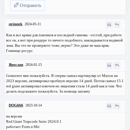
Отправить
strimtek
2024-05-11
Как и все кряки для плагинов и последней синемы - отстой, при работе
все ок, а вот при рендере то ничего подобного, накладывается водяной
знак. Вы это не проверяете тоже, верно? Это даже не ваш кряк.
Говнище ресурс.
Ярослав
2024-01-15
Gомогите мне пожалуйста. Я сперва скачал партикуляр от Maxon на
2023 версию, активировал пробную версию 14 дней. Потом скачал 15.1
red giant активировал ключем но лицензия стала 14 дней как и там. Что
делать подскажите пожалуйста. За помощь заплачу
DOG666
2023-10-14
на версии
Red Giant Trapcode Suite 2024.0.1
работает Form и Mir