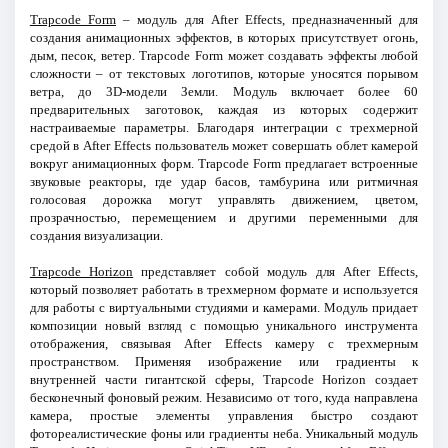
Trapcode Form
– модуль для After Effects, предназначенный для
создания анимационных эффектов, в которых присутствует огонь,
дым, песок, ветер. Trapcode Form может создавать эффекты любой
сложности – от текстовых логотипов, которые уносятся порывом
ветра, до 3D-модели Земли. Модуль включает более 60
предварительных заготовок, каждая из которых содержит
настраиваемые параметры. Благодаря интеграции с трехмерной
средой в After Effects пользователь может совершать облет камерой
вокруг анимационных форм. Trapcode Form предлагает встроенные
звуковые реакторы, где удар басов, тамбурина или ритмичная
голосовая дорожка могут управлять движением, цветом,
прозрачностью, перемещением и другими переменными для
создания визуализации.
Trapcode Horizon
представляет собой модуль для After Effects,
который позволяет работать в трехмерном формате и используется
для работы с виртуальными студиями и камерами. Модуль придает
композиции новый взгляд с помощью уникального инструмента
отображения, связывая After Effects камеру с трехмерным
пространством. Применяя изображение или градиенты к
внутренней части гигантской сферы, Trapcode Horizon создает
бесконечный фоновый режим. Независимо от того, куда направлена
камера, простые элементы управления быстро создают
фотореалистические фоны или градиенты неба. Уникальный модуль