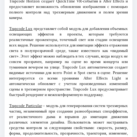
Trapcode Horizon создает QuickTime VR-события в After Effects и
предоставляет возможность обновления изображения с помощью
полного контроля над трехмерным движением и полем зрения
камеры.
Trapcode Lux
представляет собой модуль для добавления объемных
освещающих эффектов в проекты, которым требуются
реалистичные прожекторы, точечный свет или стадии освещения
всех видов. Решение используется для имитации эффекта отражения
света в полупрозрачной среде, также известного как «видимый
свет». Этот эффект можно наблюдать в тех случаях, когда воздух не
совсем прозрачен, например на сцене во время концерта или
туманным вечером на улице. Trapcode Lux автоматически создает
видимые источники для всего Point и Spot света в сцене. Решение
интегрируется со всеми уровнями After Effects Light и
автоматически обновляет с учетом произведенных изменений
сцены в трехмерном пространстве. Trapcode Lux предусматривает
быстрый рендеринг и межплатформенную поддержку.
Trapcode Particular
– модуль для генерирования систем трехмерных
частиц, незаменимый при создании разнообразных спецэффектов,
от реалистичного дыма и взрывов до имитации движения
различных элементов дизайна. Пользователь может настраивать
средства контроля за следующими свойствами: скорость, размер,
форма, продолжительность, прозрачность, траектория, изменение,