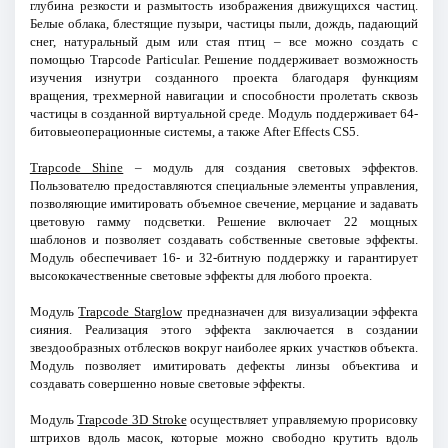
глубина резкости и размытость изображения движущихся частиц.
Белые облака, блестящие пузыри, частицы пыли, дождь, падающий
снег, натуральный дым или стая птиц – все можно создать с
помощью Trapcode Particular. Решение поддерживает возможность
изучения изнутри созданного проекта благодаря функциям
вращения, трехмерной навигации и способности пролетать сквозь
частицы в созданной виртуальной среде. Модуль поддерживает 64-
битовыеоперационные системы, а также After Effects CS5.
Trapcode Shine
– модуль для создания световых эффектов.
Пользователю предоставляются специальные элементы управления,
позволяющие имитировать объемное свечение, мерцание и задавать
цветовую гамму подсветки. Решение включает 22 мощных
шаблонов и позволяет создавать собственные световые эффекты.
Модуль обеспечивает 16- и 32-битную поддержку и гарантирует
высококачественные световые эффекты для любого проекта.
Модуль
Trapcode Starglow
предназначен для визуализации эффекта
сияния. Реализация этого эффекта заключается в создании
звездообразных отблесков вокруг наиболее ярких участков объекта.
Модуль позволяет имитировать дефекты линзы объектива и
создавать совершенно новые световые эффекты.
Модуль
Trapcode 3D Stroke
осуществляет управляемую прорисовку
штрихов вдоль масок, которые можно свободно крутить вдоль