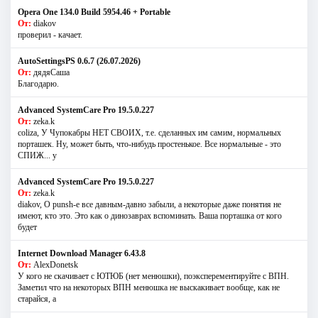
Opera One 134.0 Build 5954.46 + Portable
От:
diakov
проверил - качает.
AutoSettingsPS 0.6.7 (26.07.2026)
От:
дядяСаша
Благодарю.
Advanced SystemCare Pro 19.5.0.227
От:
zeka.k
coliza, У Чупокабры НЕТ СВОИХ, т.е. сделанных им самим, нормальных
порташек. Ну, может быть, что-нибудь простенькое. Все нормальные - это
СПИЖ... у
Advanced SystemCare Pro 19.5.0.227
От:
zeka.k
diakov, О punsh-е все давным-давно забыли, а некоторые даже понятия не
имеют, кто это. Это как о динозаврах вспоминать. Ваша порташка от кого
будет
Internet Download Manager 6.43.8
От:
AlexDonetsk
У кого не скачивает с ЮТЮБ (нет менюшки), поэксперементируйте с ВПН.
Заметил что на некоторых ВПН менюшка не выскакивает вообще, как не
старайся, а