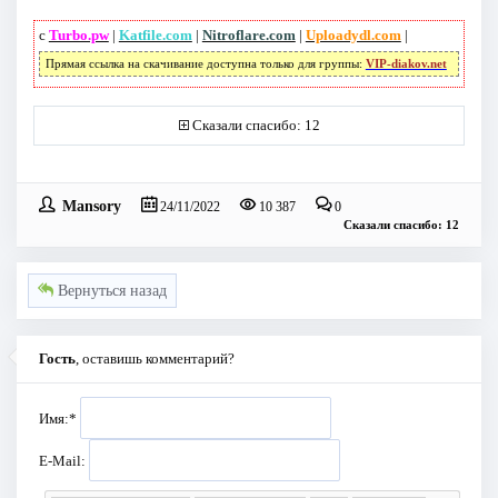
с
Turbo.pw
|
Katfile.com
|
Nitroflare.com
|
Uploadydl.com
|
Прямая ссылка на скачивание доступна только для группы:
VIP-diakov.net
Сказали спасибо: 12
Mansory
24/11/2022
10 387
0
Сказали спасибо: 12
Вернуться назад
Гость
, оставишь комментарий?
Имя:
*
E-Mail: