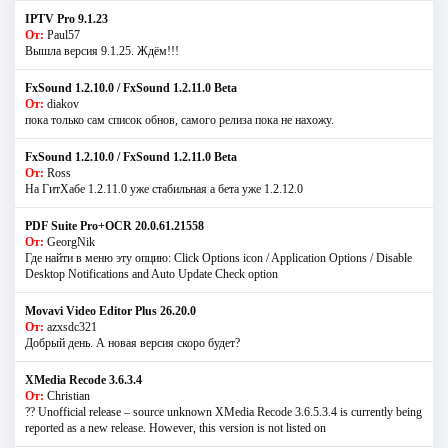
IPTV Pro 9.1.23
От:
Paul57
Вышла версия 9.1.25. Ждём!!!
FxSound 1.2.10.0 / FxSound 1.2.11.0 Beta
От:
diakov
пока только сам список обнов, самого релиза пока не нахожу.
FxSound 1.2.10.0 / FxSound 1.2.11.0 Beta
От:
Ross
На ГитХабе 1.2.11.0 уже стабильная а бета уже 1.2.12.0
PDF Suite Pro+OCR 20.0.61.21558
От:
GeorgNik
Где найти в меню эту опцию: Click Options icon / Application Options / Disable
Desktop Notifications and Auto Update Check option
Movavi Video Editor Plus 26.20.0
От:
azxsdc321
Добрый день. А новая версия скоро будет?
XMedia Recode 3.6.3.4
От:
Christian
?? Unofficial release – source unknown XMedia Recode 3.6.5.3.4 is currently being
reported as a new release. However, this version is not listed on