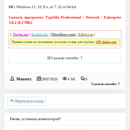
ОС:
Windows 11, 10, 8.x, or 7. 32 or 64-bit
Скачать программу TypeItIn Professional / Network / Enterprise
3.8.2 (9,3 МБ):
с
Turbo.net
|
Katfile.biz
|
Nitroflare.com
|
Zdrive.to
|
Прямая ссылка на скачивание доступна только для группы:
VIP-diakov.net
Сказали спасибо: 7
Mansory
28/07/2026
4 341
0
Сказали спасибо: 7
Вернуться назад
Гость
, оставишь комментарий?