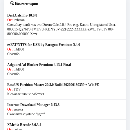
Комментарии
DeskCalc Pro 10.0.8
От:
imheton
Самый лучший, так это Dream Calc 5.0.4 Pro eng. Ключ: Unregistered User.
000015-Q276P0-FV177U-KDNY8V-ZZFZZZ-ZZZZZZ-ZWCJP9-51VJ00-
800000-000000 Хотя
exFAT/NTFS for USB by Paragon Premium 5.4.0
От:
mbl800
Спасибо.
Adguard Ad Blocker Premium 4.13.1 Final
От:
mbl800
Спасибо.
EaseUS Partition Master 20.5.0 Build 202606180359 + WinPE
От:
TDV
К сожалению не работает
Internet Download Manager 6.43.8
От:
soroka
Скачивать с yotube будет?
XMedia Recode 3.6.3.4
От:
coiner