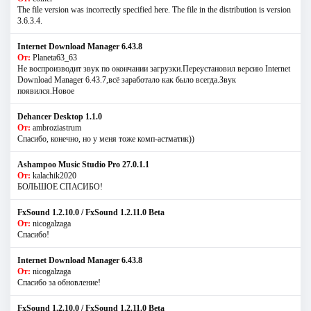
The file version was incorrectly specified here. The file in the distribution is version
3.6.3.4.
Internet Download Manager 6.43.8
От:
Planeta63_63
Не воспроизводит звук по окончании загрузки.Переустановил версию Internet
Download Manager 6.43.7,всё заработало как было всегда.Звук
появился.Новое
Dehancer Desktop 1.1.0
От:
ambroziastrum
Спасибо, конечно, но у меня тоже комп-астматик))
Ashampoo Music Studio Pro 27.0.1.1
От:
kalachik2020
БОЛЬШОЕ СПАСИБО!
FxSound 1.2.10.0 / FxSound 1.2.11.0 Beta
От:
nicogalzaga
Спасибо!
Internet Download Manager 6.43.8
От:
nicogalzaga
Спасибо за обновление!
FxSound 1.2.10.0 / FxSound 1.2.11.0 Beta