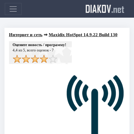
DIAKOV
.net
Интернет и сеть
⇒
Maxidix HotSpot 14.9.22 Build 130
Оцените новость / программу!
4,4
из 5, всего оценок -
7