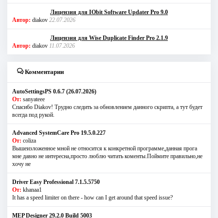
Лицензия для IObit Software Updater Pro 9.0
Автор:
diakov
22.07.2026
Лицензия для Wise Duplicate Finder Pro 2.1.9
Автор:
diakov
11.07.2026
Комментарии
AutoSettingsPS 0.6.7 (26.07.2026)
От:
sanyateee
Спасибо Diakov! Трудно следить за обновлением данного скрипта, а тут будет
всегда под рукой.
Advanced SystemCare Pro 19.5.0.227
От:
coliza
Вышеизложенное мной не относится к конкретной программе,данная прога
мне давно не интересна,просто люблю читать коменты.Поймите правильно,не
хочу не
Driver Easy Professional 7.1.5.5750
От:
khanaa1
It has a speed limiter on there - how can I get around that speed issue?
MEP Designer 29.2.0 Build 5003