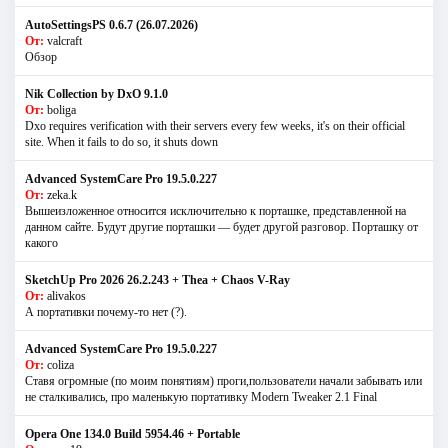
AutoSettingsPS 0.6.7 (26.07.2026)
От:
valcraft
Обзор
Nik Collection by DxO 9.1.0
От:
boliga
Dxo requires verification with their servers every few weeks, it's on their official
site. When it fails to do so, it shuts down
Advanced SystemCare Pro 19.5.0.227
От:
zeka.k
Вышеизложенное относится исключительно к порташке, представленной на
данном сайте. Будут другие порташки — будет другой разговор. Порташку от
какого
SketchUp Pro 2026 26.2.243 + Thea + Chaos V-Ray
От:
alivakos
А портативки почему-то нет (?).
Advanced SystemCare Pro 19.5.0.227
От:
coliza
Ставя огромные (по моим понятиям) проги,пользователи начали забывать или
не сталкивались, про маленькую портативку Modern Tweaker 2.1 Final
Opera One 134.0 Build 5954.46 + Portable