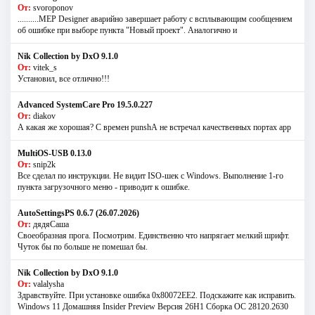
От:
svoroponov
..........MEP Designer аварийно завершает работу с всплывающим сообщением
об ошибке при выборе пункта "Новый проект". Аналогично и
Nik Collection by DxO 9.1.0
От:
vitek_s
Установил, все отлично!!!
Advanced SystemCare Pro 19.5.0.227
От:
diakov
А какая же хорошая? С времен punshА не встречал качественных портах app
MultiOS-USB 0.13.0
От:
snip2k
Все сделал по инструкции. Не видит ISO-шек с Windows. Выполнение 1-го
пункта загрузочного меню - приводит к ошибке.
AutoSettingsPS 0.6.7 (26.07.2026)
От:
дядяСаша
Своеобразная прога. Посмотрим. Единственно что напрягает мелкий шрифт.
Чуток бы по больше не помешал бы.
Nik Collection by DxO 9.1.0
От:
valalysha
Здравствуйте. При установке ошибка 0х80072EE2. Подскажите как исправить.
Windows 11 Домашняя Insider Preview Версия 26H1 Сборка ОС 28120.2630