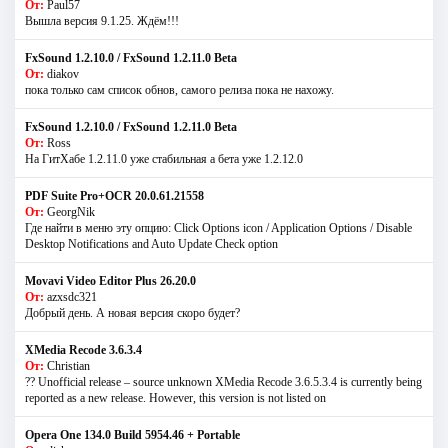
От:
Paul57
Вышла версия 9.1.25. Ждём!!!
FxSound 1.2.10.0 / FxSound 1.2.11.0 Beta
От:
diakov
пока только сам список обнов, самого релиза пока не нахожу.
FxSound 1.2.10.0 / FxSound 1.2.11.0 Beta
От:
Ross
На ГитХабе 1.2.11.0 уже стабильная а бета уже 1.2.12.0
PDF Suite Pro+OCR 20.0.61.21558
От:
GeorgNik
Где найти в меню эту опцию: Click Options icon / Application Options / Disable
Desktop Notifications and Auto Update Check option
Movavi Video Editor Plus 26.20.0
От:
azxsdc321
Добрый день. А новая версия скоро будет?
XMedia Recode 3.6.3.4
От:
Christian
?? Unofficial release – source unknown XMedia Recode 3.6.5.3.4 is currently being
reported as a new release. However, this version is not listed on
Opera One 134.0 Build 5954.46 + Portable