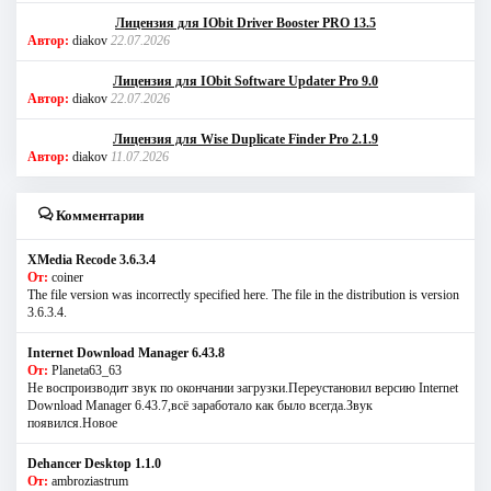
Лицензия для IObit Driver Booster PRO 13.5
Автор:
diakov
22.07.2026
Лицензия для IObit Software Updater Pro 9.0
Автор:
diakov
22.07.2026
Лицензия для Wise Duplicate Finder Pro 2.1.9
Автор:
diakov
11.07.2026
Комментарии
XMedia Recode 3.6.3.4
От:
coiner
The file version was incorrectly specified here. The file in the distribution is version
3.6.3.4.
Internet Download Manager 6.43.8
От:
Planeta63_63
Не воспроизводит звук по окончании загрузки.Переустановил версию Internet
Download Manager 6.43.7,всё заработало как было всегда.Звук
появился.Новое
Dehancer Desktop 1.1.0
От:
ambroziastrum