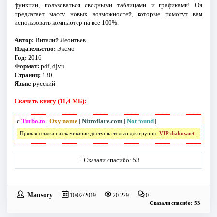
функции, пользоваться сводными таблицами и графиками! Он
предлагает массу новых возможностей, которые помогут вам
использовать компьютер на все 100%.
Автор:
Виталий Леонтьев
Издательство:
Эксмо
Год:
2016
Формат:
pdf, djvu
Страниц:
130
Язык:
русский
Скачать книгу (11,4 МБ):
с
Turbo.to
|
Oxy name
|
Nitroflare.com
|
Not found
|
Прямая ссылка на скачивание доступна только для группы:
VIP-diakov.net
Сказали спасибо: 53
Mansory
10/02/2019
20 229
0
Сказали спасибо: 53