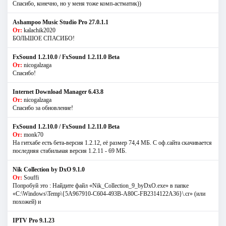
Спасибо, конечно, но у меня тоже комп-астматик))
Ashampoo Music Studio Pro 27.0.1.1
От:
kalachik2020
БОЛЬШОЕ СПАСИБО!
FxSound 1.2.10.0 / FxSound 1.2.11.0 Beta
От:
nicogalzaga
Спасибо!
Internet Download Manager 6.43.8
От:
nicogalzaga
Спасибо за обновление!
FxSound 1.2.10.0 / FxSound 1.2.11.0 Beta
От:
monk70
На гитхабе есть бета-версия 1.2.12, её размер 74,4 МБ. С оф.сайта скачивается
последняя стабильная версия 1.2.11 - 69 МБ.
Nik Collection by DxO 9.1.0
От:
Souffi
Попробуй это : Найдите файл «Nik_Collection_9_byDxO.exe» в папке
«C:\Windows\Temp\{5A967910-C604-493B-A80C-FB2314122A36}\.cr» (или
похожей) и
IPTV Pro 9.1.23