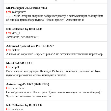
MEP Designer 29.2.0 Build 5003
От:
svoroponov
..........MEP Designer аварийно завершает работу с всплывающим сообщением
об ошибке при выборе пункта "Новый проект". Аналогично и
Nik Collection by DxO 9.1.0
От:
vitek_s
Установил, все отлично!!!
Advanced SystemCare Pro 19.5.0.227
От:
diakov
А какая же хорошая? С времен punshА не встречал качественных портах app
MultiOS-USB 0.13.0
От:
snip2k
Все сделал по инструкции. Не видит ISO-шек с Windows. Выполнение 1-го
пункта загрузочного меню - приводит к ошибке.
AutoSettingsPS 0.6.7 (26.07.2026)
От:
дядяСаша
Своеобразная прога. Посмотрим. Единственно что напрягает мелкий шрифт.
Чуток бы по больше не помешал бы.
Nik Collection by DxO 9.1.0
От:
valalysha