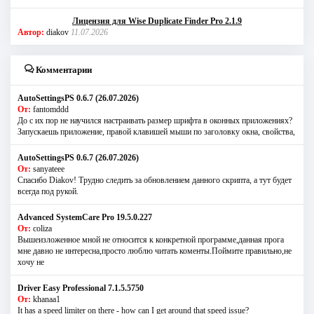
Лицензия для Wise Duplicate Finder Pro 2.1.9
Автор:
diakov
11.07.2026
Комментарии
AutoSettingsPS 0.6.7 (26.07.2026)
От:
fantomddd
До с их пор не научился настраивать размер шрифта в оконных приложениях?
Запускаешь приложение, правой клавишей мыши по заголовку окна, свойства,
AutoSettingsPS 0.6.7 (26.07.2026)
От:
sanyateee
Спасибо Diakov! Трудно следить за обновлением данного скрипта, а тут будет
всегда под рукой.
Advanced SystemCare Pro 19.5.0.227
От:
coliza
Вышеизложенное мной не относится к конкретной программе,данная прога
мне давно не интересна,просто люблю читать коменты.Поймите правильно,не
хочу не
Driver Easy Professional 7.1.5.5750
От:
khanaa1
It has a speed limiter on there - how can I get around that speed issue?