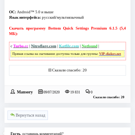
ОС:
Android™ 5.0 и выше
Язык интерфейса:
русский/мультиязычный
Скачать программу Bottom Quick Settings Premium 6.1.5 (5,4
МБ):
с
Turbo.cc
|
Nitroflare.com
|
Katfile.com
|
Notfound
|
Прямая ссылка на скачивание доступна только для группы:
VIP-diakov.net
Сказали спасибо: 20
Mansory
09/07/2020
19 831
0
Сказали спасибо: 20
Вернуться назад
Гость
, оставишь комментарий?