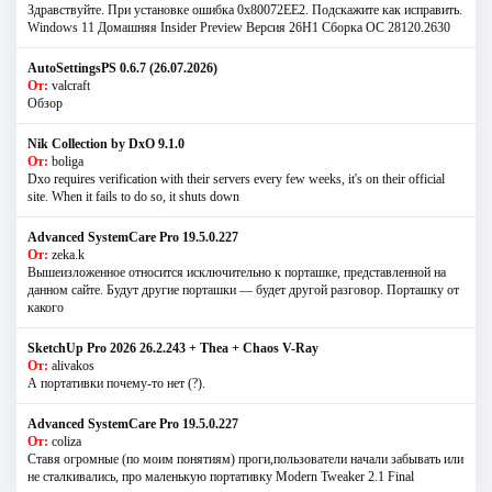
Здравствуйте. При установке ошибка 0х80072EE2. Подскажите как исправить.
Windows 11 Домашняя Insider Preview Версия 26H1 Сборка ОС 28120.2630
AutoSettingsPS 0.6.7 (26.07.2026)
От:
valcraft
Обзор
Nik Collection by DxO 9.1.0
От:
boliga
Dxo requires verification with their servers every few weeks, it's on their official
site. When it fails to do so, it shuts down
Advanced SystemCare Pro 19.5.0.227
От:
zeka.k
Вышеизложенное относится исключительно к порташке, представленной на
данном сайте. Будут другие порташки — будет другой разговор. Порташку от
какого
SketchUp Pro 2026 26.2.243 + Thea + Chaos V-Ray
От:
alivakos
А портативки почему-то нет (?).
Advanced SystemCare Pro 19.5.0.227
От:
coliza
Ставя огромные (по моим понятиям) проги,пользователи начали забывать или
не сталкивались, про маленькую портативку Modern Tweaker 2.1 Final