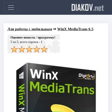
DIAKOV
.net
Для работы с мобильным
⇒
WinX MediaTrans 6.5
Оцените новость / программу!
5
из 5, всего оценок -
1