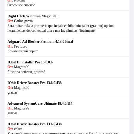
От:
Nikolay
Огромное спасибо
Right Click Windows Magic 3.0.1
От:
Carlos garcia
Para quitar toda la porqueria que instala en hibituninstaller (gratuito) opcion
herramientas del contextual una a una las eliminas. Totalmente
Adguard Ad Blocker Premium 4.13.0 Final
От:
Pro-Euro
Комментарий скрыт
IObit Uninstaller Pro 15.6.0.6
От:
Magnus99
funciona perfecto, gracias!
IObit Driver Booster Pro 13.6.0.438
От:
Magnus99
gracias
Advanced SystemCare Ultimate 18.4.0.114
От:
Magnus99
gracias!
IObit Driver Booster Pro 13.6.0.438
От:
coliza
У данной проги есть два преимущества в сравнении с Easy.1 она отличает