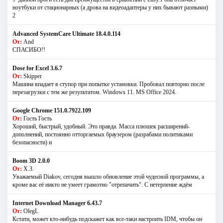
ноутбуки от стационарных (а дрова на видеоадаптеры у них бывают разными)
2
Advanced SystemCare Ultimate 18.4.0.114
От:
And
СПАСИБО!!
Dose for Excel 3.6.7
От:
Skipper
Машина впадает в ступор при попытке установки. Пробовал повторно после
перезагрузки с тем же результатом. Windows 11. MS Offiсe 2024.
Google Chrome 151.0.7922.109
От:
Гость Гость
Хороший, быстрый, удобный. Это правда. Масса плюшек расширений-
дополнений, постоянно отторгаемых браузером (разрабами политиками
безопасности) и
Boom 3D 2.0.0
От:
Х.З.
Уважаемый Diakov, сегодня вышло обновление этой чудесной программы, а
кроме вас её никто не умеет грамотно "отрепачить". С нетерпение ждём
Internet Download Manager 6.43.7
От:
OlegL
Кстати, может кто-нибудь подскажет как все-таки настроить IDM, чтобы он