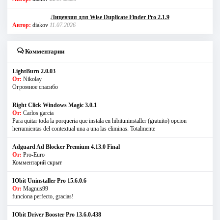
Лицензия для Wise Duplicate Finder Pro 2.1.9
Автор:
diakov
11.07.2026
Комментарии
LightBurn 2.0.03
От:
Nikolay
Огромное спасибо
Right Click Windows Magic 3.0.1
От:
Carlos garcia
Para quitar toda la porqueria que instala en hibituninstaller (gratuito) opcion
herramientas del contextual una a una las eliminas. Totalmente
Adguard Ad Blocker Premium 4.13.0 Final
От:
Pro-Euro
Комментарий скрыт
IObit Uninstaller Pro 15.6.0.6
От:
Magnus99
funciona perfecto, gracias!
IObit Driver Booster Pro 13.6.0.438