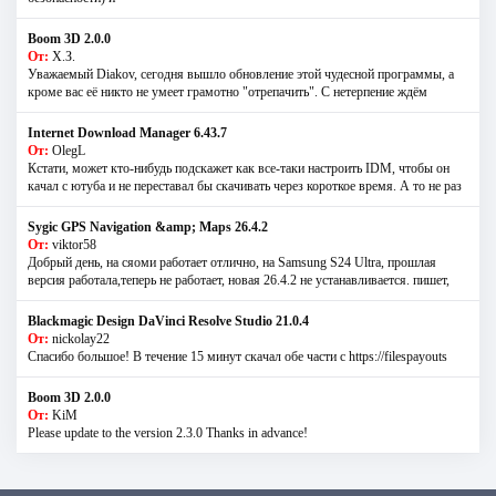
Boom 3D 2.0.0
От:
Х.З.
Уважаемый Diakov, сегодня вышло обновление этой чудесной программы, а
кроме вас её никто не умеет грамотно "отрепачить". С нетерпение ждём
Internet Download Manager 6.43.7
От:
OlegL
Кстати, может кто-нибудь подскажет как все-таки настроить IDM, чтобы он
качал с ютуба и не переставал бы скачивать через короткое время. А то не раз
Sygic GPS Navigation &amp; Maps 26.4.2
От:
viktor58
Добрый день, на сяоми работает отлично, на Samsung S24 Ultra, прошлая
версия работала,теперь не работает, новая 26.4.2 не устанавливается. пишет,
Blackmagic Design DaVinci Resolve Studio 21.0.4
От:
nickolay22
Спасибо большое! В течение 15 минут скачал обе части с https://filespayouts
Boom 3D 2.0.0
От:
KiM
Please update to the version 2.3.0 Thanks in advance!