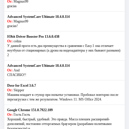
От:
Magnus99
gracias
Advanced SystemCare Ultimate 18.4.0.114
От:
Magnus99
gracias!
IObit Driver Booster Pro 13.6.0.438
От:
coliza
У данной проги есть два преимущества в сравнении с Easy.1 она отличает
ноутбуки от стационарных (а дрова на видеоадаптеры у них бывают разными)
2
Advanced SystemCare Ultimate 18.4.0.114
От:
And
СПАСИБО!!
Dose for Excel 3.6.7
От:
Skipper
Машина впадает в ступор при попытке установки. Пробовал повторно после
перезагрузки с тем же результатом. Windows 11. MS Offiсe 2024.
Google Chrome 151.0.7922.109
От:
Гость Гость
Хороший, быстрый, удобный. Это правда. Масса плюшек расширений-
дополнений, постоянно отторгаемых браузером (разрабами политиками
безопасности) и