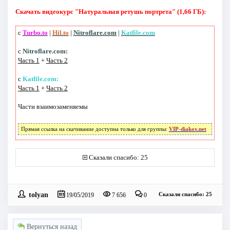
Скачать видеокурс "Натуральная ретушь портрета" (1,66 ГБ):
с
Turbo.to
|
Hil.to
|
Nitroflare.com
|
Katfile.com
с
Nitroflare.com:
Часть 1
+
Часть 2
с
Katfile.com:
Часть 1
+
Часть 2
Части взаимозаменяемы
Прямая ссылка на скачивание доступна только для группы:
VIP-diakov.net
Сказали спасибо: 25
tolyan
Сказали спасибо: 25
19/05/2019
7 656
0
Вернуться назад