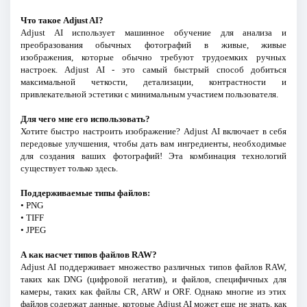
Что такое Adjust AI?
Adjust AI использует машинное обучение для анализа и
преобразования обычных фотографий в живые, живые
изображения, которые обычно требуют трудоемких ручных
настроек. Adjust AI - это самый быстрый способ добиться
максимальной четкости, детализации, контрастности и
привлекательной эстетики с минимальным участием пользователя.
Для чего мне его использовать?
Хотите быстро настроить изображение? Adjust AI включает в себя
передовые улучшения, чтобы дать вам ингредиенты, необходимые
для создания ваших фотографий! Эта комбинация технологий
существует только здесь.
Поддерживаемые типы файлов:
• PNG
• TIFF
• JPEG
А как насчет типов файлов RAW?
Adjust AI поддерживает множество различных типов файлов RAW,
таких как DNG (цифровой негатив), и файлов, специфичных для
камеры, таких как файлы CR, ARW и ORF. Однако многие из этих
файлов содержат данные, которые Adjust AI может еще не знать, как