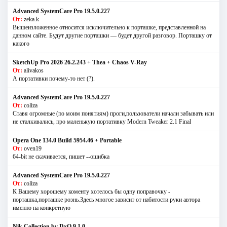
Advanced SystemCare Pro 19.5.0.227
От:
zeka.k
Вышеизложенное относится исключительно к порташке, представленной на
данном сайте. Будут другие порташки — будет другой разговор. Порташку от
какого
SketchUp Pro 2026 26.2.243 + Thea + Chaos V-Ray
От:
alivakos
А портативки почему-то нет (?).
Advanced SystemCare Pro 19.5.0.227
От:
coliza
Ставя огромные (по моим понятиям) проги,пользователи начали забывать или
не сталкивались, про маленькую портативку Modern Tweaker 2.1 Final
Opera One 134.0 Build 5954.46 + Portable
От:
oven19
64-bit не скачивается, пишет --ошибка
Advanced SystemCare Pro 19.5.0.227
От:
coliza
К Вашему хорошему коменту хотелось бы одну поправочку -
порташка,порташке рознь.Здесь многое зависит от набитости руки автора
именно на конкретную
Nik Collection by DxO 9.1.0