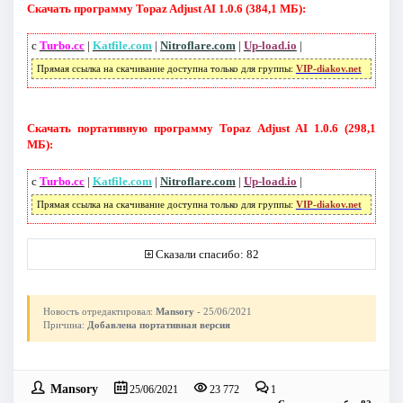
Скачать программу Topaz Adjust AI 1.0.6 (384,1 МБ):
с
Turbo.cc
|
Katfile.com
|
Nitroflare.com
|
Up-load.io
|
Прямая ссылка на скачивание доступна только для группы:
VIP-diakov.net
Скачать портативную программу Topaz Adjust AI 1.0.6 (298,1
МБ):
с
Turbo.cc
|
Katfile.com
|
Nitroflare.com
|
Up-load.io
|
Прямая ссылка на скачивание доступна только для группы:
VIP-diakov.net
Сказали спасибо: 82
Новость отредактировал:
Mansory
- 25/06/2021
Причина:
Добавлена портативная версия
Mansory
25/06/2021
23 772
1