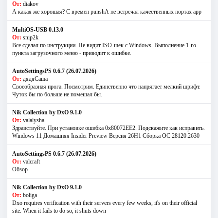
От:
diakov
А какая же хорошая? С времен punshА не встречал качественных портах app
MultiOS-USB 0.13.0
От:
snip2k
Все сделал по инструкции. Не видит ISO-шек с Windows. Выполнение 1-го
пункта загрузочного меню - приводит к ошибке.
AutoSettingsPS 0.6.7 (26.07.2026)
От:
дядяСаша
Своеобразная прога. Посмотрим. Единственно что напрягает мелкий шрифт.
Чуток бы по больше не помешал бы.
Nik Collection by DxO 9.1.0
От:
valalysha
Здравствуйте. При установке ошибка 0х80072EE2. Подскажите как исправить.
Windows 11 Домашняя Insider Preview Версия 26H1 Сборка ОС 28120.2630
AutoSettingsPS 0.6.7 (26.07.2026)
От:
valcraft
Обзор
Nik Collection by DxO 9.1.0
От:
boliga
Dxo requires verification with their servers every few weeks, it's on their official
site. When it fails to do so, it shuts down