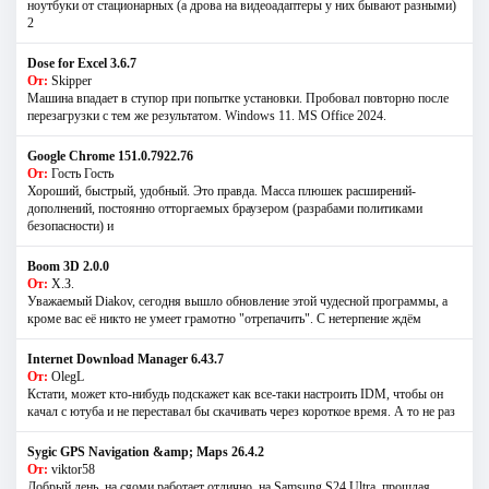
ноутбуки от стационарных (а дрова на видеоадаптеры у них бывают разными)
2
Dose for Excel 3.6.7
От:
Skipper
Машина впадает в ступор при попытке установки. Пробовал повторно после
перезагрузки с тем же результатом. Windows 11. MS Offiсe 2024.
Google Chrome 151.0.7922.76
От:
Гость Гость
Хороший, быстрый, удобный. Это правда. Масса плюшек расширений-
дополнений, постоянно отторгаемых браузером (разрабами политиками
безопасности) и
Boom 3D 2.0.0
От:
Х.З.
Уважаемый Diakov, сегодня вышло обновление этой чудесной программы, а
кроме вас её никто не умеет грамотно "отрепачить". С нетерпение ждём
Internet Download Manager 6.43.7
От:
OlegL
Кстати, может кто-нибудь подскажет как все-таки настроить IDM, чтобы он
качал с ютуба и не переставал бы скачивать через короткое время. А то не раз
Sygic GPS Navigation &amp; Maps 26.4.2
От:
viktor58
Добрый день, на сяоми работает отлично, на Samsung S24 Ultra, прошлая