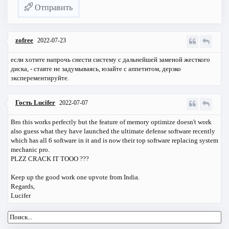
Отправить
zofree
2022-07-23
если хотите напрочь снести систему с дальнейшей заменой жесткого
диска, - ставте не задумываясь, юзайте с аппетитом, дерзко
эксперементируйте.
Гость Lucifer
2022-07-07
Bro this works perfectly but the feature of memory optimize doesn't work
also guess what they have launched the ultimate defense software recently
which has all 6 software in it and is now their top software replacing system
mechanic pro.
PLZZ CRACK IT TOOO ???
Keep up the good work one upvote from India.
Regards,
Lucifer