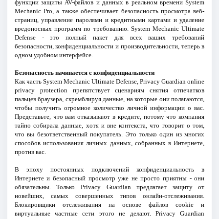
функции защиты AV-файлов и данных в реальном времени System
Mechanic Pro, а также обеспечивает безопасность просмотра веб-
страниц, управление паролями и кредитными картами и удаление
вредоносных программ по требованию. System Mechanic Ultimate
Defense - это полный пакет для всех ваших требований
безопасности, конфиденциальности и производительности, теперь в
одном удобном интерфейсе.
Безопасность начинается с конфиденциальности
Как часть System Mechanic Ultimate Defense, Privacy Guardian online
privacy protection препятствует сценариям снятия отпечатков
пальцев браузера, скремблируя данные, на которые они полагаются,
чтобы получить огромное количество личной информации о вас.
Представьте, что вам отказывают в кредите, потому что компания
тайно собирала данные, хотя и вне контекста, что говорит о том,
что вы безответственный покупатель. Это только один из многих
способов использования личных данных, собранных в Интернете,
против вас.
В эпоху постоянных подключений конфиденциальность в
Интернете и безопасный просмотр уже не просто приятны - они
обязательны. Только Privacy Guardian предлагает защиту от
новейших, самых совершенных типов онлайн-отслеживания.
Блокировщики отслеживания на основе файлов cookie и
виртуальные частные сети этого не делают. Privacy Guardian