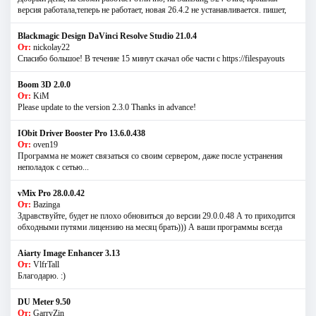
версия работала,теперь не работает, новая 26.4.2 не устанавливается. пишет,
Blackmagic Design DaVinci Resolve Studio 21.0.4
От:
nickolay22
Спасибо большое! В течение 15 минут скачал обе части с https://filespayouts
Boom 3D 2.0.0
От:
KiM
Please update to the version 2.3.0 Thanks in advance!
IObit Driver Booster Pro 13.6.0.438
От:
oven19
Программа не может связаться со своим сервером, даже после устранения
неполадок с сетью...
vMix Pro 28.0.0.42
От:
Bazinga
Здравствуйте, будет не плохо обновиться до версии 29.0.0.48 А то приходится
обходными путями лицензию на месяц брать))) А ваши программы всегда
Aiarty Image Enhancer 3.13
От:
VlfrTall
Благодарю. :)
DU Meter 9.50
От:
GarryZin