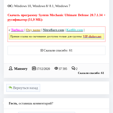
ОС:
Windows 10, Windows 8/ 8.1, Windows 7
Скачать программу System Mechanic Ultimate Defense 20.7.1.34 +
русификатор (51,9 МБ):
с
Turbo.cc
|
Oxy name
|
Nitroflare.com
|
Katfile.com
|
Прямая ссылка на скачивание доступна только для группы:
VIP-diakov.net
Сказали спасибо: 61
Mansory
17/12/2020
37 595
2
Сказали спасибо: 61
Вернуться назад
Гость
, оставишь комментарий?