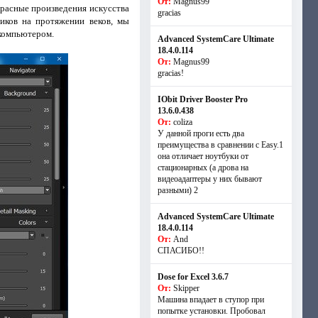
От:
Magnus99
красные произведения искусства
gracias
иков на протяжении веков, мы
 компьютером.
Advanced SystemCare Ultimate
18.4.0.114
От:
Magnus99
gracias!
IObit Driver Booster Pro
13.6.0.438
От:
coliza
У данной проги есть два
преимущества в сравнении с Easy.1
она отличает ноутбуки от
стационарных (а дрова на
видеоадаптеры у них бывают
разными) 2
Advanced SystemCare Ultimate
18.4.0.114
От:
And
СПАСИБО!!
Dose for Excel 3.6.7
От:
Skipper
Машина впадает в ступор при
попытке установки. Пробовал