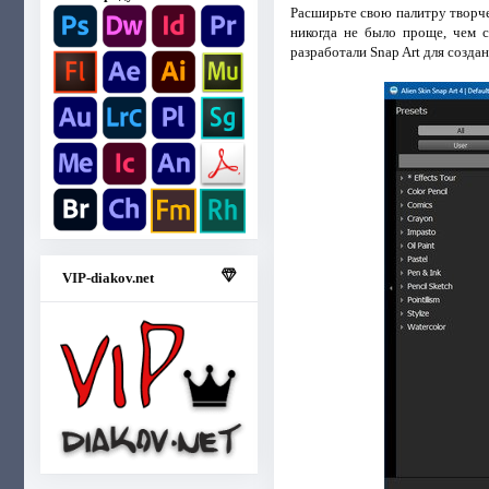
Расширьте свою палитру твор
никогда не было проще, чем 
разработали Snap Art для созда
VIP-diakov.net