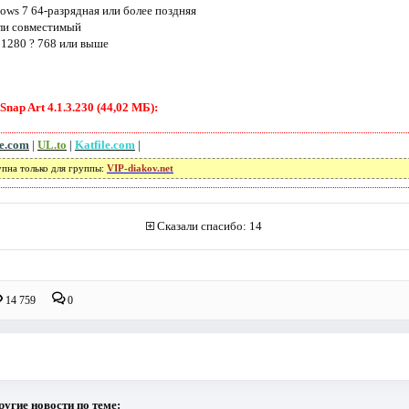
ows 7 64-разрядная или более поздняя
или совместимый
1280 ? 768 или выше
nap Art 4.1.3.230 (44,02 МБ):
re.com
|
UL.to
|
Katfile.com
|
упна только для группы:
VIP-diakov.net
Сказали спасибо: 14
14 759
0
ругие новости по теме: