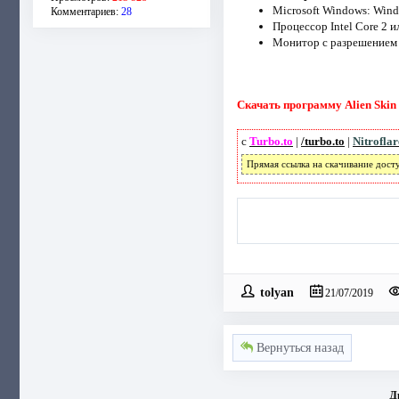
Microsoft Windows: Wind
Комментариев:
28
Процессор Intel Core 2 
Монитор с разрешением 
Скачать программу Alien Skin S
с
Turbo.to
|
/turbo.to
|
Nitrofla
Прямая ссылка на скачивание дост
tolyan
21/07/2019
Вернуться назад
Д