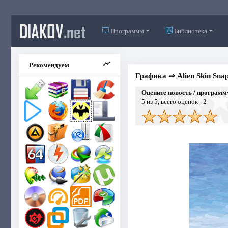
DIAKOV
.net
Программы
Библиотека
Рекомендуем
Графика
⇒
Alien Skin Snap
Оцените новость / программ
5
из 5, всего оценок -
2