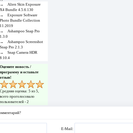
→
Alien Skin Exposure
X4 Bundle 4.5.6.130
→
Exposure Software
Photo Bundle Collection
11.2019
→
Ashampoo Snap Pro
1.3.0
→
Ashampoo Screenshot
Snap Pro 2.1.3
→
Snap Camera HDR
8.10.4
Оцените новость /
программу и оставьте
отзыв!
Средняя оценка:
5
из 5,
всего проголосовало
пользователей -
2
комментарий?
E-Mail: