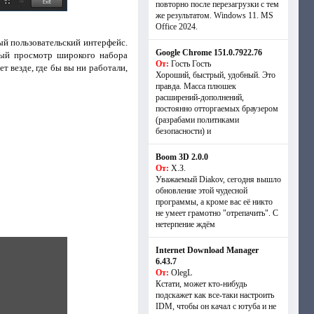
повторно после перезагрузки с тем
же результатом. Windows 11. MS
Offiсe 2024.
ый пользовательский интерфейс.
Google Chrome 151.0.7922.76
ый просмотр широкого набора
От:
Гость Гость
т везде, где бы вы ни работали,
Хороший, быстрый, удобный. Это
правда. Масса плюшек
расширений-дополнений,
постоянно отторгаемых браузером
(разрабами политиками
безопасности) и
Boom 3D 2.0.0
От:
Х.З.
Уважаемый Diakov, сегодня вышло
обновление этой чудесной
программы, а кроме вас её никто
не умеет грамотно "отрепачить". С
нетерпение ждём
Internet Download Manager
6.43.7
От:
OlegL
Кстати, может кто-нибудь
подскажет как все-таки настроить
IDM, чтобы он качал с ютуба и не