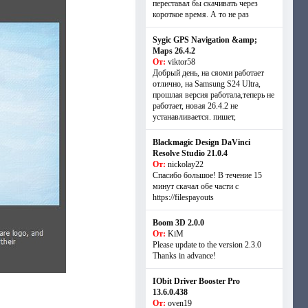
переставал бы скачивать через
короткое время. А то не раз
Sygic GPS Navigation &amp;
Maps 26.4.2
От:
viktor58
Добрый день, на сяоми работает
отлично, на Samsung S24 Ultra,
прошлая версия работала,теперь не
работает, новая 26.4.2 не
устанавливается. пишет,
Blackmagic Design DaVinci
Resolve Studio 21.0.4
От:
nickolay22
Спасибо большое! В течение 15
минут скачал обе части с
https://filespayouts
Boom 3D 2.0.0
От:
KiM
Please update to the version 2.3.0
Thanks in advance!
IObit Driver Booster Pro
13.6.0.438
От:
oven19