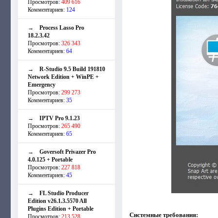
Просмотров:
409 616
Комментариев:
124
→
Process Lasso Pro
18.2.3.42
Просмотров:
326 343
Комментариев:
64
→
R-Studio 9.5 Build 191810
Network Edition + WinPE +
Emergency
Просмотров:
299 273
Комментариев:
35
→
IPTV Pro 9.1.23
Просмотров:
265 490
Комментариев:
65
→
Goversoft Privazer Pro
4.0.125 + Portable
Просмотров:
227 818
Комментариев:
45
→
FL Studio Producer
Edition v26.1.3.5570 All
Plugins Edition + Portable
Системные требования:
Просмотров:
213 528