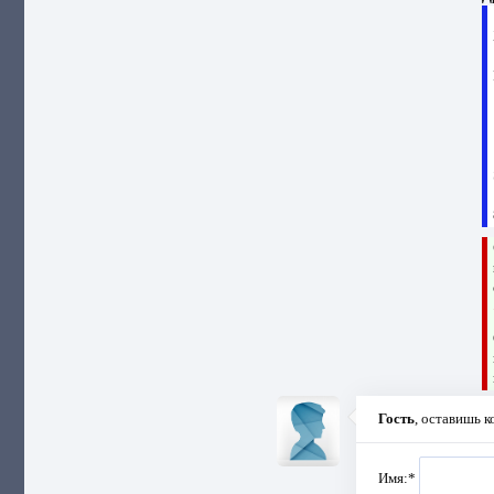
Гость
, оставишь 
Имя:
*