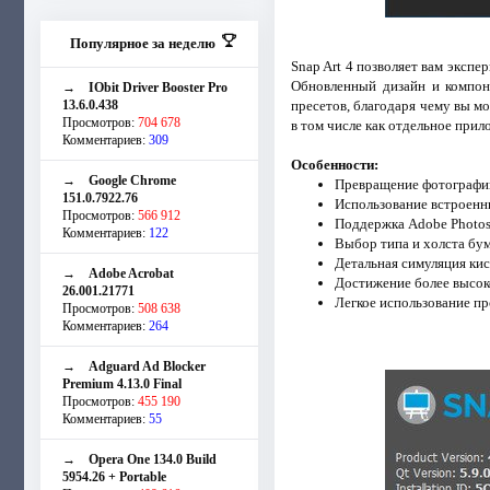
Популярное за неделю
Snap Art 4 позволяет вам эксп
Обновленный дизайн и компо
→
IObit Driver Booster Pro
13.6.0.438
пресетов, благодаря чему вы мо
Просмотров:
704 678
в том числе как отдельное при
Комментариев:
309
Особенности:
→
Google Chrome
Превращение фотографий
151.0.7922.76
Использование встроенны
Просмотров:
566 912
Поддержка Adobe Photosh
Комментариев:
122
Выбор типа и холста бум
Детальная симуляция кис
→
Adobe Acrobat
Достижение более высоко
26.001.21771
Легкое использование пр
Просмотров:
508 638
Комментариев:
264
→
Adguard Ad Blocker
Premium 4.13.0 Final
Просмотров:
455 190
Комментариев:
55
→
Opera One 134.0 Build
5954.26 + Portable