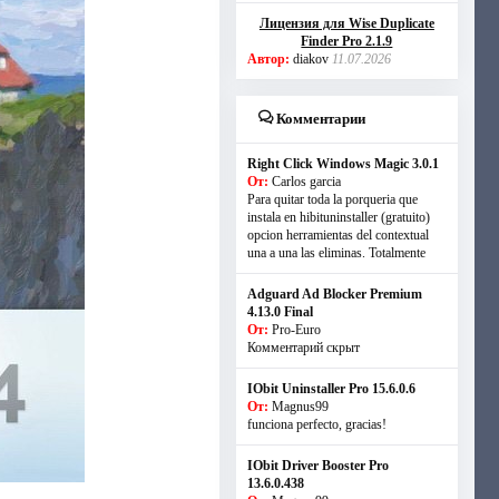
Лицензия для Wise Duplicate
Finder Pro 2.1.9
Автор:
diakov
11.07.2026
Комментарии
Right Click Windows Magic 3.0.1
От:
Carlos garcia
Para quitar toda la porqueria que
instala en hibituninstaller (gratuito)
opcion herramientas del contextual
una a una las eliminas. Totalmente
Adguard Ad Blocker Premium
4.13.0 Final
От:
Pro-Euro
Комментарий скрыт
IObit Uninstaller Pro 15.6.0.6
От:
Magnus99
funciona perfecto, gracias!
IObit Driver Booster Pro
13.6.0.438