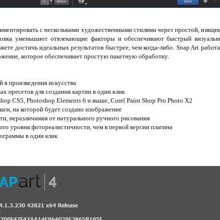
ериментировать с несколькими художественными стилями через простой, изящн
новка уменьшают отвлекающие факторы и обеспечивают быстрый визуальн
жете достичь идеальных результатов быстрее, чем когда-либо. Snap Art работае
ложение, которое обеспечивает простую пакетную обработку.
 в произведения искусства
х пресетов для создания картин в один клик
op CS5, Photoshop Elements 6 и выше, Corel Paint Shop Pro Photo X2
аги, на которой будет создано изображение
ти, неразличимая от натурального ручного рисования
го уровня фотореалистичности, чем в первой версии плагина
ограммы в один клик