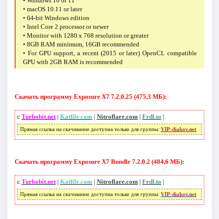
• Windows 10 or 11
• macOS 10.11 or later
• 64-bit Windows edition
• Intel Core 2 processor or newer
• Monitor with 1280 x 768 resolution or greater
• 8GB RAM minimum, 16GB recommended
• For GPU support, a recent (2015 or later) OpenCL compatible
GPU with 2GB RAM is recommended
Скачать программу Exposure X7 7.2.0.25 (475,3 МБ):
с
Turbobit.net
|
Katfile.com
|
Nitroflare.com
|
Frdl.to
|
Прямая ссылка на скачивание доступна только для группы:
VIP-diakov.net
Скачать программу Exposure X7 Bundle 7.2.0.2 (484,6 МБ):
с
Turbobit.net
|
Katfile.com
|
Nitroflare.com
|
Frdl.to
|
Прямая ссылка на скачивание доступна только для группы:
VIP-diakov.net