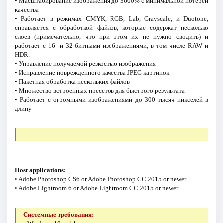
• Масштабирование изображения до 3600% с минимальной потерей
качества
• Работает в режимах CMYK, RGB, Lab, Grayscale, и Duotone,
справляется с обработкой файлов, которые содержат несколько
слоев (примечательно, что при этом их не нужно сводить) и
работает с 16- и 32-битными изображениями, в том числе RAW и
HDR.
• Управление получаемой резкостью изображения
• Исправление поврежденного качества JPEG картинок
• Пакетная обработка нескольких файлов
• Множество встроенных пресетов для быстрого результата
• Работает с огромными изображениями до 300 тысяч пикселей в
длину
Host applications:
• Adobe Photoshop CS6 or Adobe Photoshop CC 2015 or newer
• Adobe Lightroom 6 or Adobe Lightroom CC 2015 or newer
Системные требования: