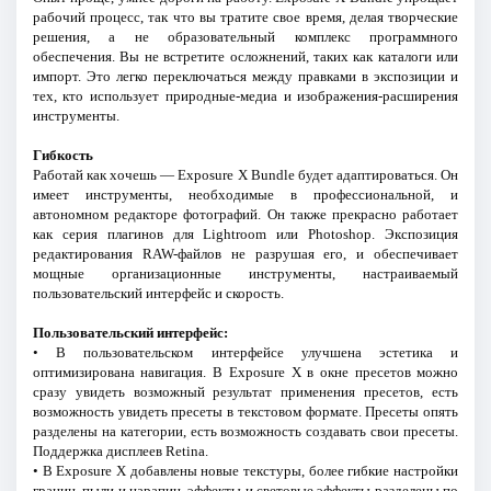
рабочий процесс, так что вы тратите свое время, делая творческие
решения, а не образовательный комплекс программного
обеспечения. Вы не встретите осложнений, таких как каталоги или
импорт. Это легко переключаться между правками в экспозиции и
тех, кто использует природные-медиа и изображения-расширения
инструменты.
Гибкость
Работай как хочешь — Exposure X Bundle будет адаптироваться. Он
имеет инструменты, необходимые в профессиональной, и
автономном редакторе фотографий. Он также прекрасно работает
как серия плагинов для Lightroom или Photoshop. Экспозиция
редактирования RAW-файлов не разрушая его, и обеспечивает
мощные организационные инструменты, настраиваемый
пользовательский интерфейс и скорость.
Пользовательский интерфейс:
• В пользовательском интерфейсе улучшена эстетика и
оптимизирована навигация. В Exposure Х в окне пресетов можно
сразу увидеть возможный результат применения пресетов, есть
возможность увидеть пресеты в текстовом формате. Пресеты опять
разделены на категории, есть возможность создавать свои пресеты.
Поддержка дисплеев Retina.
• В Exposure Х добавлены новые текстуры, более гибкие настройки
границ, пыли и царапин. эффекты и световые эффекты разделены по