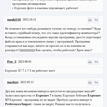
программа активирована
с Exposure фото в плагины перемещает, работает
suzuki510
2023-10-12
Не поможет кто нибудь разживать тупому по поводу установки!? Куда
вставить серийный номер, что это такое идентификатор компьютера!?
Когда устанавливал последнюю версию программы, просто перетащил
файл из крак в установленную папку с программой. Программа
открывается как надо, ничего не просит, но и на плагины не
реагирует!)))))))))))))))) Как сделать, чтобы работало! Хрен знает!
Petr_S
2023-06-01
Exposure X7 7.1.7.5 не работает патч
marbert
2022-05-11
Друзья, каков механизм импорта пресетов из предыдущих версий?
Залил свои пресеты от
Exposure 7
в папку Exposure Software/
Exposure
X7
/Exposure - программа их не видит. Пробую сделать импорт в
Preferences/Import
- также не видит. Раньше как-то получалось