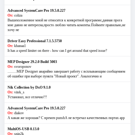
Advanced SystemCare Pro 19.5.0.227
От:
coliza
Вышеизложенное мной не относится к конкретной программе,данная прога
мне давно не интересна,просто люблю читать коменты.Поймите правильно,не
хочу не
Driver Easy Professional 7.1.5.5750
От:
khanaa1
It has a speed limiter on there - how can I get around that speed issue?
MEP Designer 29.2.0 Build 5003
От:
svoroponov
..........MEP Designer аварийно завершает работу с всплывающим сообщением
об ошибке при выборе пункта "Новый проект". Аналогично и
Nik Collection by DxO 9.1.0
От:
vitek_s
Установил, все отлично!!!
Advanced SystemCare Pro 19.5.0.227
От:
diakov
А какая же хорошая? С времен punshА не встречал качественных портах app
MultiOS-USB 0.13.0
От:
snip2k