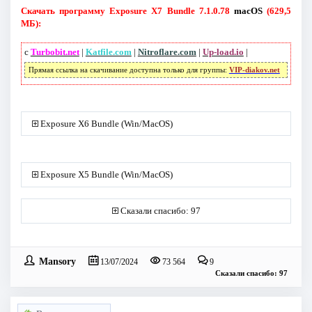
Скачать программу Exposure X7 Bundle 7.1.0.78
macOS
(629,5
МБ):
с
Turbobit.net
|
Katfile.com
|
Nitroflare.com
|
Up-load.io
|
Прямая ссылка на скачивание доступна только для группы:
VIP-diakov.net
Exposure X6 Bundle (Win/MacOS)
Exposure X5 Bundle (Win/MacOS)
Сказали спасибо: 97
Mansory
13/07/2024
73 564
9
Сказали спасибо: 97