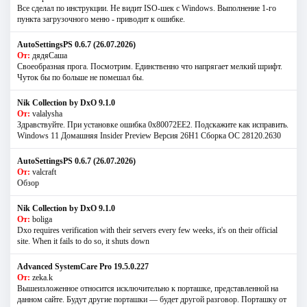
Все сделал по инструкции. Не видит ISO-шек с Windows. Выполнение 1-го
пункта загрузочного меню - приводит к ошибке.
AutoSettingsPS 0.6.7 (26.07.2026)
От:
дядяСаша
Своеобразная прога. Посмотрим. Единственно что напрягает мелкий шрифт.
Чуток бы по больше не помешал бы.
Nik Collection by DxO 9.1.0
От:
valalysha
Здравствуйте. При установке ошибка 0х80072EE2. Подскажите как исправить.
Windows 11 Домашняя Insider Preview Версия 26H1 Сборка ОС 28120.2630
AutoSettingsPS 0.6.7 (26.07.2026)
От:
valcraft
Обзор
Nik Collection by DxO 9.1.0
От:
boliga
Dxo requires verification with their servers every few weeks, it's on their official
site. When it fails to do so, it shuts down
Advanced SystemCare Pro 19.5.0.227
От:
zeka.k
Вышеизложенное относится исключительно к порташке, представленной на
данном сайте. Будут другие порташки — будет другой разговор. Порташку от