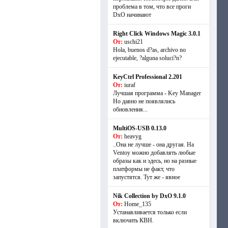
проблема в том, что все проги
DxO начинают
Right Click Windows Magic 3.0.1
От:
uschi21
Hola, buenos d?as, archivo no
ejecutable, ?alguna soluci?n?
KeyCtrl Professional 2.201
От:
iuraf
Лучшая программа - Key Manager
Но давно не появлялись
обновления...
MultiOS-USB 0.13.0
От:
heavyg
..Она не лучше - она другая. На
Ventoy можно добавлять любые
образы как и здесь, но на разные
платформы не факт, что
запустятся. Тут же - явное
Nik Collection by DxO 9.1.0
От:
Home_135
Устанавливается только если
включить КВН.