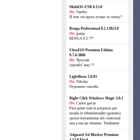
MultiOS-USB 0.13.0
От:
Sandra
И чем эта прога лучше за ventoy?
Renga Professional 8.2.13823.0
От:
gump
RENGA 9.2 ???
UltraISO Premium Edition
9.7.6.3860
От:
Ярослав
спасибо! мяу !!!
LightBurn 2.0.03
От:
Nikolay
Огромное спасибо
Right Click Windows Magic 3.0.1
От:
Carlos garcia
Para quitar toda la porqueria que
instala en hibituninstaller (gratuito)
opcion herramientas del contextual
una a una las eliminas. Totalmente
Adguard Ad Blocker Premium
4.13.0 Final