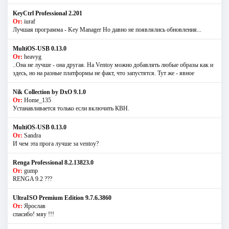
KeyCtrl Professional 2.201
От:
iuraf
Лучшая программа - Key Manager Но давно не появлялись обновления...
MultiOS-USB 0.13.0
От:
heavyg
..Она не лучше - она другая. На Ventoy можно добавлять любые образы как и
здесь, но на разные платформы не факт, что запустятся. Тут же - явное
Nik Collection by DxO 9.1.0
От:
Home_135
Устанавливается только если включить КВН.
MultiOS-USB 0.13.0
От:
Sandra
И чем эта прога лучше за ventoy?
Renga Professional 8.2.13823.0
От:
gump
RENGA 9.2 ???
UltraISO Premium Edition 9.7.6.3860
От:
Ярослав
спасибо! мяу !!!