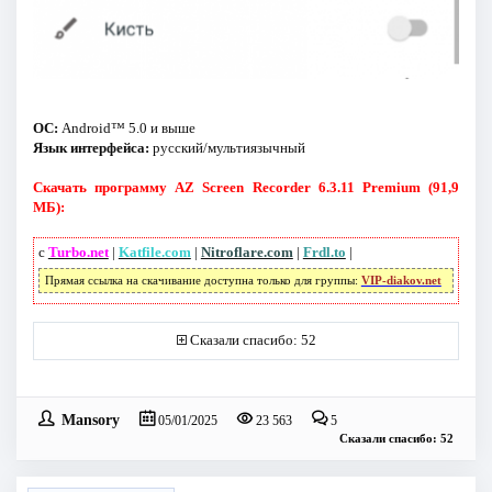
ОС:
Android™ 5.0 и выше
Язык интерфейса:
русский/мультиязычный
Скачать программу AZ Screen Recorder 6.3.11 Premium (91,9
МБ):
с
Turbo.net
|
Katfile.com
|
Nitroflare.com
|
Frdl.to
|
Прямая ссылка на скачивание доступна только для группы:
VIP-diakov.net
Сказали спасибо: 52
Mansory
05/01/2025
23 563
5
Сказали спасибо: 52