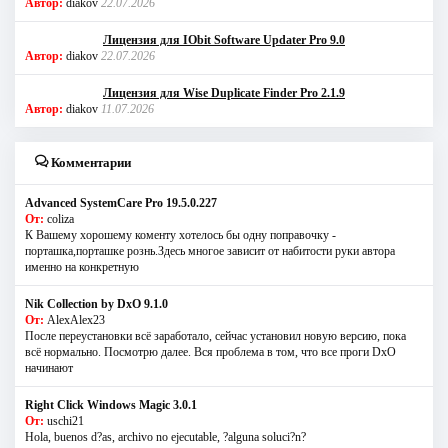
Автор:
diakov
22.07.2026
Лицензия для IObit Software Updater Pro 9.0
Автор:
diakov
22.07.2026
Лицензия для Wise Duplicate Finder Pro 2.1.9
Автор:
diakov
11.07.2026
Комментарии
Advanced SystemCare Pro 19.5.0.227
От:
coliza
К Вашему хорошему коменту хотелось бы одну поправочку -
порташка,порташке рознь.Здесь многое зависит от набитости руки автора
именно на конкретную
Nik Collection by DxO 9.1.0
От:
AlexAlex23
После переустановки всё заработало, сейчас установил новую версию, пока
всё нормально. Посмотрю далее. Вся проблема в том, что все проги DxO
начинают
Right Click Windows Magic 3.0.1
От:
uschi21
Hola, buenos d?as, archivo no ejecutable, ?alguna soluci?n?