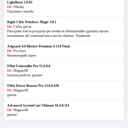
LightBurn 2.0.03
От:
Nikolay
Огромное спасибо
Right Click Windows Magic 3.0.1
От:
Carlos garcia
Para quitar toda la porqueria que instala en hibituninstaller (gratuito) opcion
herramientas del contextual una a una las eliminas. Totalmente
Adguard Ad Blocker Premium 4.13.0 Final
От:
Pro-Euro
Комментарий скрыт
IObit Uninstaller Pro 15.6.0.6
От:
Magnus99
funciona perfecto, gracias!
IObit Driver Booster Pro 13.6.0.438
От:
Magnus99
gracias
Advanced SystemCare Ultimate 18.4.0.114
От:
Magnus99
gracias!