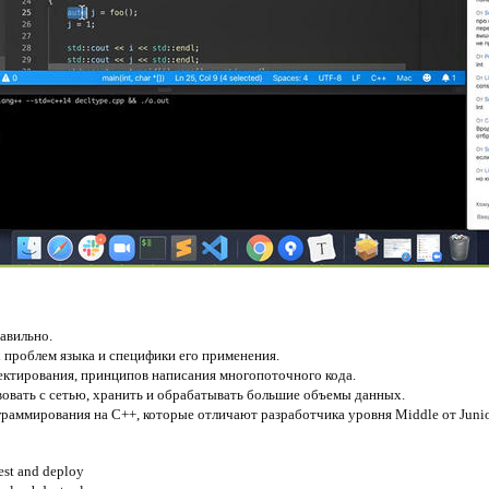
авильно.
проблем языка и специфики его применения.
ектирования, принципов написания многопоточного кода.
вовать с сетью, хранить и обрабатывать большие объемы данных.
аммирования на С++, которые отличают разработчика уровня Middle от Junio
est and deploy