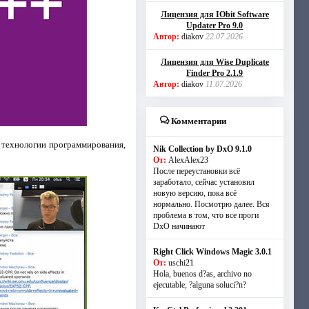
Лицензия для IObit Software
Updater Pro 9.0
Автор:
diakov
22.07.2026
Лицензия для Wise Duplicate
Finder Pro 2.1.9
Автор:
diakov
11.07.2026
Комментарии
 технологии программирования,
Nik Collection by DxO 9.1.0
От:
AlexAlex23
После переустановки всё
заработало, сейчас установил
новую версию, пока всё
нормально. Посмотрю далее. Вся
проблема в том, что все проги
DxO начинают
Right Click Windows Magic 3.0.1
От:
uschi21
Hola, buenos d?as, archivo no
ejecutable, ?alguna soluci?n?