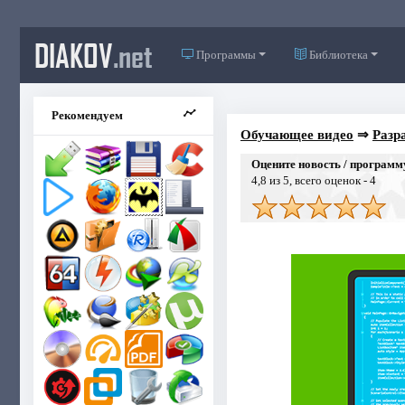
DIAKOV
.net
Программы
Библиотека
Рекомендуем
Обучающее видео
⇒
Разр
Оцените новость / программ
4,8
из 5, всего оценок -
4