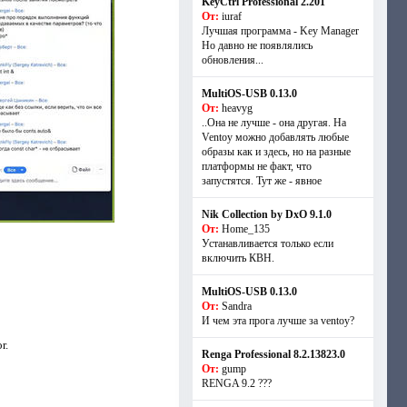
KeyCtrl Professional 2.201
От:
iuraf
Лучшая программа - Key Manager
Но давно не появлялись
обновления...
MultiOS-USB 0.13.0
От:
heavyg
..Она не лучше - она другая. На
Ventoy можно добавлять любые
образы как и здесь, но на разные
платформы не факт, что
запустятся. Тут же - явное
Nik Collection by DxO 9.1.0
От:
Home_135
Устанавливается только если
включить КВН.
MultiOS-USB 0.13.0
От:
Sandra
И чем эта прога лучше за ventoy?
r.
Renga Professional 8.2.13823.0
От:
gump
RENGA 9.2 ???