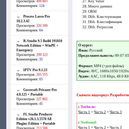
Key Value
Просмотров:
409 893
Комментариев:
124
Много данных
ORM
→
Process Lasso Pro
Dlib. Кластеризация
18.2.3.42
Dlib. Классификация
Просмотров:
326 399
Dlib. Регрессия
Комментариев:
64
→
R-Studio 9.5 Build 191810
О курсе:
Network Edition + WinPE +
Emergency
Язык:
Русский
Просмотров:
299 323
Продолжительность:
99:07:0
Комментариев:
35
Формат:
MP4 (+доп.файлы)
→
IPTV Pro 9.1.23
Видео:
AVC, 1680x1050/1920x
Просмотров:
265 555
Аудио:
AAC, 118 Kbps, 48.0 K
Комментариев:
65
→
Goversoft Privazer Pro
4.0.125 + Portable
Скачать видеоркус Разработчик
Просмотров:
227 862
Комментариев:
45
с
Turbo.to:
Часть 1
+
Часть 2
+
Часть 3
→
FL Studio Producer
Edition v26.1.3.5570 All
с
Notfound:
Plugins Edition + Portable
Часть 1
+
Часть 2
+
Часть 3
Просмотров:
213 586