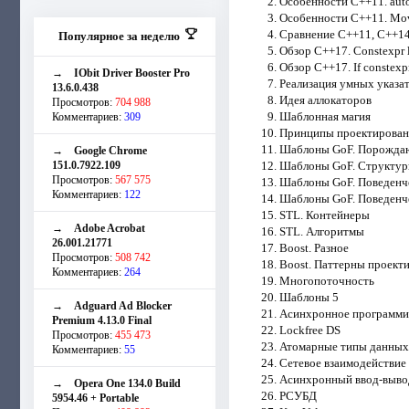
Особенности C++11. auto
Особенности C++11. Move
Сравнение C++11, C++14
Популярное за неделю
Обзор C++17. Constexpr l
Обзор C++17. If constexpr.
→
IObit Driver Booster Pro
Реализация умных указа
13.6.0.438
Идея аллокаторов
Просмотров:
704 988
Шаблонная магия
Комментариев:
309
Принципы проектирова
Шаблоны GoF. Порожд
→
Google Chrome
151.0.7922.109
Шаблоны GoF. Структу
Просмотров:
567 575
Шаблоны GoF. Поведенческ
Комментариев:
122
Шаблоны GoF. Поведенческ
STL. Контейнеры
→
Adobe Acrobat
STL. Алгоритмы
26.001.21771
Boost. Разное
Просмотров:
508 742
Boost. Паттерны проект
Комментариев:
264
Многопоточность
Шаблоны 5
→
Adguard Ad Blocker
Асинхронное программи
Premium 4.13.0 Final
Lockfree DS
Просмотров:
455 473
Атомарные типы данных
Комментариев:
55
Сетевое взаимодействие
Асинхронный ввод-выво
→
Opera One 134.0 Build
РСУБД
5954.46 + Portable