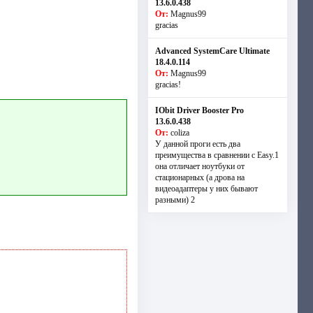
13.6.0.438
От:
Magnus99
gracias
Advanced SystemCare Ultimate
18.4.0.114
От:
Magnus99
gracias!
IObit Driver Booster Pro
13.6.0.438
От:
coliza
У данной проги есть два
преимущества в сравнении с Easy.1
она отличает ноутбуки от
стационарных (а дрова на
видеоадаптеры у них бывают
разными) 2