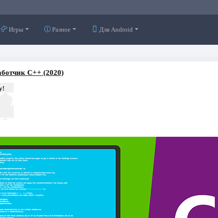
Игры
Разное
Для Android
аботчик C++ (2020)
у!