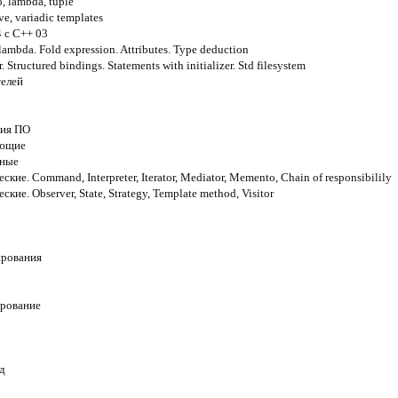
, lambda, tuple
, variadic templates
 с С++ 03
ambda. Fold expression. Attributes. Type deduction
 Structured bindings. Statements with initializer. Std filesystem
телей
ния ПО
ающие
рные
ие. Command, Interpreter, Iterator, Mediator, Memento, Chain of responsibilily
ие. Observer, State, Strategy, Template method, Visitor
ирования
рование
д