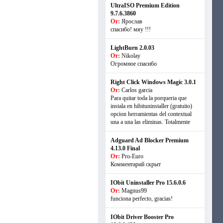
UltraISO Premium Edition
9.7.6.3860
От:
Ярослав
спасибо! мяу !!!
LightBurn 2.0.03
От:
Nikolay
Огромное спасибо
Right Click Windows Magic 3.0.1
От:
Carlos garcia
Para quitar toda la porqueria que
instala en hibituninstaller (gratuito)
opcion herramientas del contextual
una a una las eliminas. Totalmente
Adguard Ad Blocker Premium
4.13.0 Final
От:
Pro-Euro
Комментарий скрыт
IObit Uninstaller Pro 15.6.0.6
От:
Magnus99
funciona perfecto, gracias!
IObit Driver Booster Pro