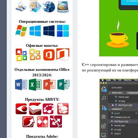
Операционнные системы:
Офисные пакеты:
C++
спроектирован и развивает
Отдельные компоненты Office
но реализующий их на платфор
2013/2024:
Продукты ABBYY:
Продукты Adobe: