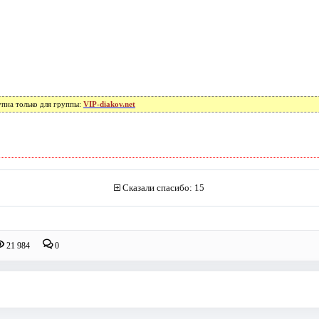
упна только для группы:
VIP-diakov.net
Сказали спасибо: 15
21 984
0