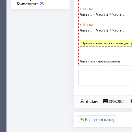
Комментариев:
28
с
UL.to:
Часть 1
+
Часть 2
+
Часть 3
с
Hil.to:
Часть 1
+
Часть 2
+
Часть 3
Прямая ссылка на скачивание дост
Части взаимозаменяемы
diakov
23/03/2020
Вернуться назад