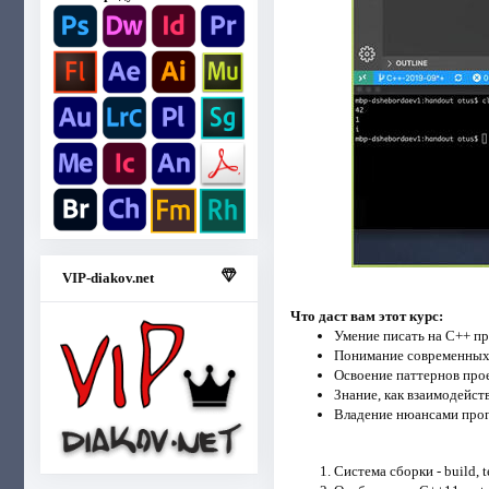
VIP-diakov.net
Что даст вам этот курс:
Умение писать на С++ пр
Понимание современных 
Освоение паттернов про
Знание, как взаимодейст
Владение нюансами прогр
Система сборки - build, t