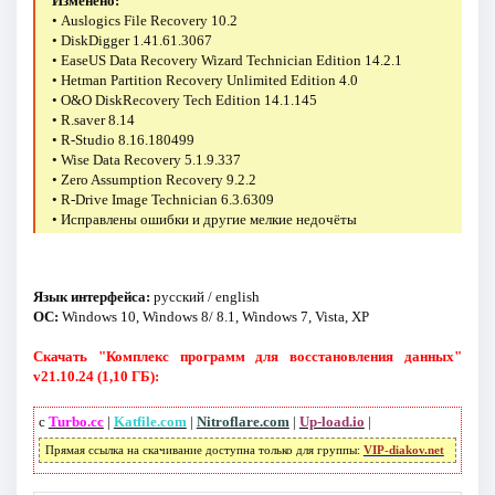
Изменено:
• Auslogics File Recovery 10.2
• DiskDigger 1.41.61.3067
• EaseUS Data Recovery Wizard Technician Edition 14.2.1
• Hetman Partition Recovery Unlimited Edition 4.0
• O&O DiskRecovery Tech Edition 14.1.145
• R.saver 8.14
• R-Studio 8.16.180499
• Wise Data Recovery 5.1.9.337
• Zero Assumption Recovery 9.2.2
• R-Drive Image Technician 6.3.6309
• Исправлены ошибки и другие мелкие недочёты
Язык интерфейса:
русский / english
ОС:
Windows 10, Windows 8/ 8.1, Windows 7, Vista, XP
Скачать "Комплекс программ для восстановления данных"
v21.10.24 (1,10 ГБ):
с
Turbo.cc
|
Katfile.com
|
Nitroflare.com
|
Up-load.io
|
Прямая ссылка на скачивание доступна только для группы:
VIP-diakov.net