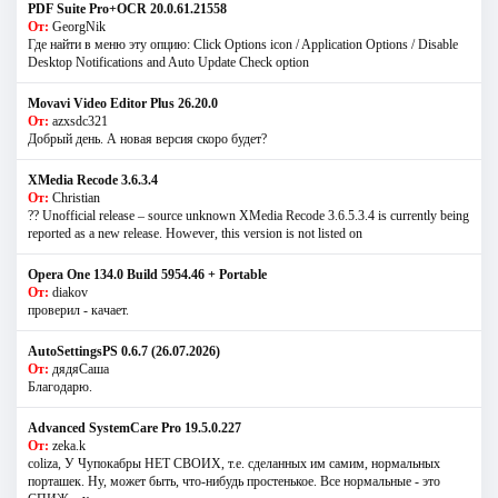
PDF Suite Pro+OCR 20.0.61.21558
От:
GeorgNik
Где найти в меню эту опцию: Click Options icon / Application Options / Disable
Desktop Notifications and Auto Update Check option
Movavi Video Editor Plus 26.20.0
От:
azxsdc321
Добрый день. А новая версия скоро будет?
XMedia Recode 3.6.3.4
От:
Christian
?? Unofficial release – source unknown XMedia Recode 3.6.5.3.4 is currently being
reported as a new release. However, this version is not listed on
Opera One 134.0 Build 5954.46 + Portable
От:
diakov
проверил - качает.
AutoSettingsPS 0.6.7 (26.07.2026)
От:
дядяСаша
Благодарю.
Advanced SystemCare Pro 19.5.0.227
От:
zeka.k
coliza, У Чупокабры НЕТ СВОИХ, т.е. сделанных им самим, нормальных
порташек. Ну, может быть, что-нибудь простенькое. Все нормальные - это