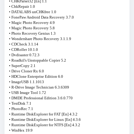
• CHKParser32 [En] 1.1
• ChkRepair 1.0
• DATALABS unCHKfree 1.0
• FonePaw Android Data Recovery 3.7.0
• Magic Photo Recovery 4.9
• Magic Photo Recovery 5.8
• Photo Recovery Genius 1.3
• Wondershare Photo Recovery 3.1.1.9
• CDCheck 3.1.14
• CDRoller 10.1.0
• Dvdisaster 0.72.3
• Roadkil's Unstoppable Copier 5.2
• SuperCopy 2.1
• Drive Cloner Rx 6.0
• HDClone Enterprise Edition 6.0
• ImageUSB 1.1.1013
• R-Drive Image Technician 6.3.6309
• USB Image Tool 1.72
• DMDE Professional Edition 3.6.0.770
• TestDisk 7.1
• PhotoRec 7.1
• Runtime DiskExplorer for FAT [En] 4.3.2
• Runtime DiskExplorer for Linux [En] 4.3.6
• Runtime DiskExplorer for NTFS [En] 4.3.2
• WinHex 19.9