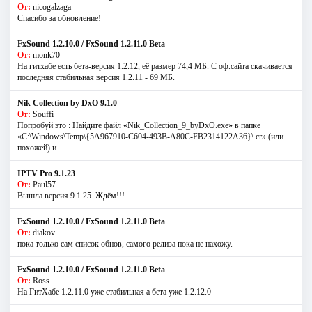
От:
nicogalzaga
Спасибо за обновление!
FxSound 1.2.10.0 / FxSound 1.2.11.0 Beta
От:
monk70
На гитхабе есть бета-версия 1.2.12, её размер 74,4 МБ. С оф.сайта скачивается
последняя стабильная версия 1.2.11 - 69 МБ.
Nik Collection by DxO 9.1.0
От:
Souffi
Попробуй это : Найдите файл «Nik_Collection_9_byDxO.exe» в папке
«C:\Windows\Temp\{5A967910-C604-493B-A80C-FB2314122A36}\.cr» (или
похожей) и
IPTV Pro 9.1.23
От:
Paul57
Вышла версия 9.1.25. Ждём!!!
FxSound 1.2.10.0 / FxSound 1.2.11.0 Beta
От:
diakov
пока только сам список обнов, самого релиза пока не нахожу.
FxSound 1.2.10.0 / FxSound 1.2.11.0 Beta
От:
Ross
На ГитХабе 1.2.11.0 уже стабильная а бета уже 1.2.12.0