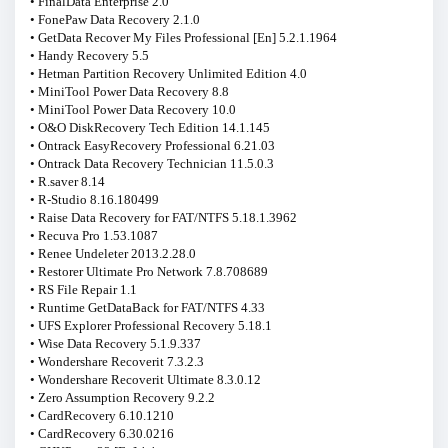
• FinalData Enterprise 2.0
• FonePaw Data Recovery 2.1.0
• GetData Recover My Files Professional [En] 5.2.1.1964
• Handy Recovery 5.5
• Hetman Partition Recovery Unlimited Edition 4.0
• MiniTool Power Data Recovery 8.8
• MiniTool Power Data Recovery 10.0
• O&O DiskRecovery Tech Edition 14.1.145
• Ontrack EasyRecovery Professional 6.21.03
• Ontrack Data Recovery Technician 11.5.0.3
• R.saver 8.14
• R-Studio 8.16.180499
• Raise Data Recovery for FAT/NTFS 5.18.1.3962
• Recuva Pro 1.53.1087
• Renee Undeleter 2013.2.28.0
• Restorer Ultimate Pro Network 7.8.708689
• RS File Repair 1.1
• Runtime GetDataBack for FAT/NTFS 4.33
• UFS Explorer Professional Recovery 5.18.1
• Wise Data Recovery 5.1.9.337
• Wondershare Recoverit 7.3.2.3
• Wondershare Recoverit Ultimate 8.3.0.12
• Zero Assumption Recovery 9.2.2
• CardRecovery 6.10.1210
• CardRecovery 6.30.0216