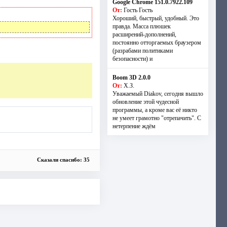
Google Chrome 151.0.7922.109
От:
Гость Гость
Хороший, быстрый, удобный. Это
правда. Масса плюшек
расширений-дополнений,
постоянно отторгаемых браузером
(разрабами политиками
безопасности) и
Boom 3D 2.0.0
От:
Х.З.
Уважаемый Diakov, сегодня вышло
обновление этой чудесной
программы, а кроме вас её никто
не умеет грамотно "отрепачить". С
нетерпение ждём
Сказали спасибо: 35