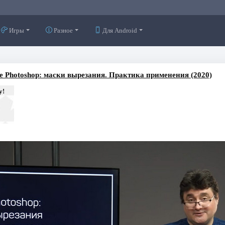
Игры
Разное
Для Android
e Photoshop: маски вырезания. Практика применения (2020)
у!