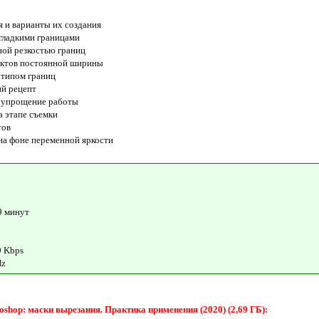
я и варианты их создания
 гладкими границами
ной резкостью границ
ектов постоянной ширины
 типом границ
ий рецепт
 и упрощение работы
а этапе съемки
тов
 на фоне переменной яркости
9 минут
9 Kbps
Hz
shop: маски вырезания. Практика применения (2020) (2,69 ГБ):