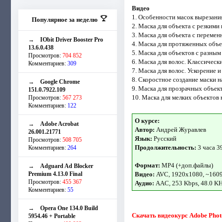
Видео
1. Особенности масок вырезани
Популярное за неделю
2. Маска для объекта с резкими
3. Маска для объекта с перемен
→
IObit Driver Booster Pro
4. Маска для протяженных объ
13.6.0.438
5. Маска для объектов с разным
Просмотров:
704 852
6. Маска для волос. Классическ
Комментариев:
309
7. Маска для волос. Ускорение
8. Скоростное создание маски н
→
Google Chrome
9. Маска для прозрачных объек
151.0.7922.109
10. Маска для мелких объектов
Просмотров:
567 273
Комментариев:
122
О курсе:
→
Adobe Acrobat
Автор:
Андрей Журавлев
26.001.21771
Язык:
Русский
Просмотров:
508 705
Продолжительность:
3 часа 3
Комментариев:
264
Формат:
MP4 (+доп.файлы)
→
Adguard Ad Blocker
Premium 4.13.0 Final
Видео:
AVC, 1920x1080, ~160
Просмотров:
455 367
Аудио:
AAC, 253 Kbps, 48.0 K
Комментариев:
55
→
Opera One 134.0 Build
Скачать видеокурс Adobe Photo
5954.46 + Portable