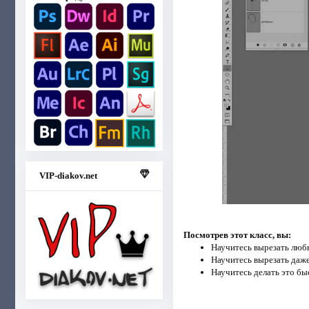
VIP-diakov.net
Посмотрев этот класс, вы:
Научитесь вырезать люб
Научитесь вырезать даж
Научитесь делать это бы