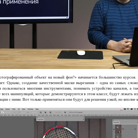
фотографированный объект на новый фон?» начинается большинство курсов. И
ет. Однако, создание качественной маски вырезания – одна из самых слож
я пользоваться многими инструментами, понимать устройство каналов, а та
е всех манипуляций, которые демонстрируются в этом классе, будут лежать 
ции с ними. Вот только применяться они будут для решения узкой, но вполне 