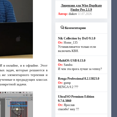
Лицензия для Wise Duplicate
Finder Pro 2.1.9
Автор:
diakov
11.07.2026
Комментарии
Nik Collection by DxO 9.1.0
От:
Home_135
Устанавливается только если
включить КВН.
MultiOS-USB 0.13.0
От:
Sandra
 в онлайне, и в офлайне. Этот
И чем эта прога лучше за ventoy?
ных задач, которые решаются в
к же элементарного терпения и
Renga Professional 8.2.13823.0
изученные в предыдущих классах
От:
gump
конкретной задачи.
RENGA 9.2 ???
UltraISO Premium Edition
9.7.6.3860
От:
Ярослав
спасибо! мяу !!!