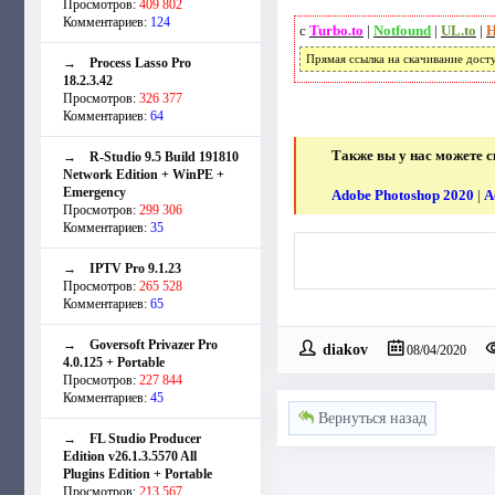
Просмотров:
409 802
Комментариев:
124
с
Turbo.to
|
Notfound
|
UL.to
|
H
Прямая ссылка на скачивание дост
→
Process Lasso Pro
18.2.3.42
Просмотров:
326 377
Комментариев:
64
Также вы у нас можете с
→
R-Studio 9.5 Build 191810
Network Edition + WinPE +
Emergency
Adobe Photoshop 2020
|
A
Просмотров:
299 306
Комментариев:
35
→
IPTV Pro 9.1.23
Просмотров:
265 528
Комментариев:
65
→
Goversoft Privazer Pro
diakov
08/04/2020
4.0.125 + Portable
Просмотров:
227 844
Комментариев:
45
Вернуться назад
→
FL Studio Producer
Edition v26.1.3.5570 All
Plugins Edition + Portable
Просмотров:
213 567