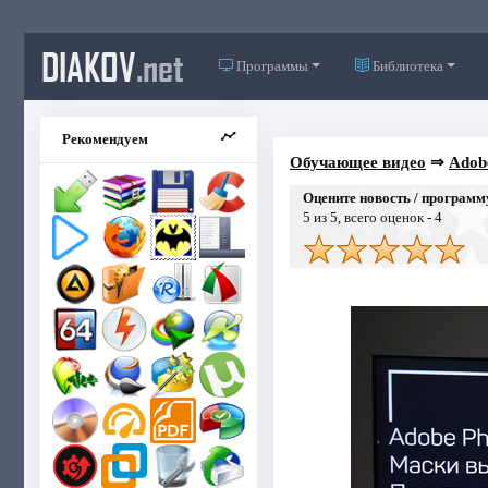
DIAKOV
.net
Программы
Библиотека
Рекомендуем
Обучающее видео
⇒
Adob
Оцените новость / программ
5
из 5, всего оценок -
4