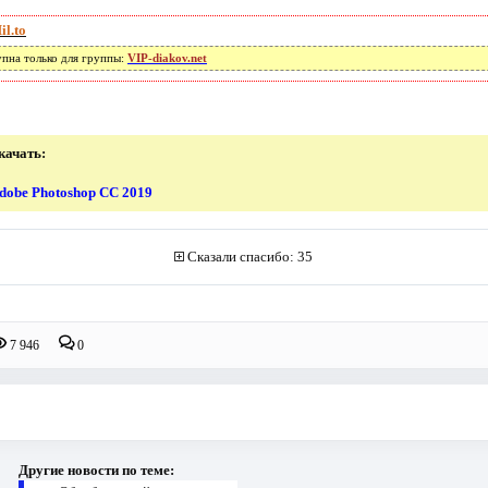
il.to
упна только для группы:
VIP-diakov.net
качать:
dobe Photoshop CC 2019
Сказали спасибо: 35
7 946
0
Другие новости по теме: