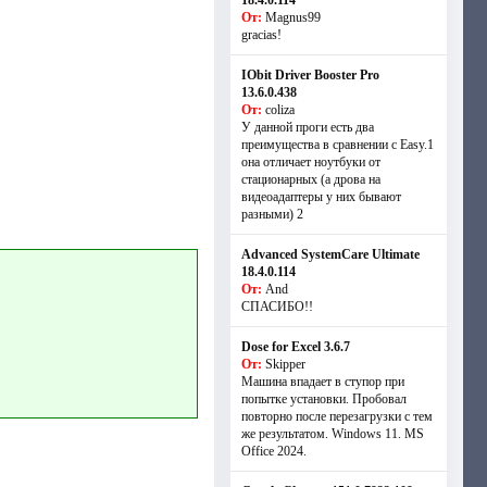
18.4.0.114
От:
Magnus99
gracias!
IObit Driver Booster Pro
13.6.0.438
От:
coliza
У данной проги есть два
преимущества в сравнении с Easy.1
она отличает ноутбуки от
стационарных (а дрова на
видеоадаптеры у них бывают
разными) 2
Advanced SystemCare Ultimate
18.4.0.114
От:
And
СПАСИБО!!
Dose for Excel 3.6.7
От:
Skipper
Машина впадает в ступор при
попытке установки. Пробовал
повторно после перезагрузки с тем
же результатом. Windows 11. MS
Offiсe 2024.