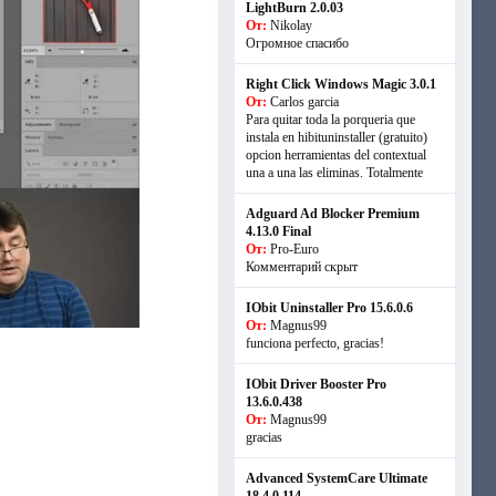
LightBurn 2.0.03
От:
Nikolay
Огромное спасибо
Right Click Windows Magic 3.0.1
От:
Carlos garcia
Para quitar toda la porqueria que
instala en hibituninstaller (gratuito)
opcion herramientas del contextual
una a una las eliminas. Totalmente
Adguard Ad Blocker Premium
4.13.0 Final
От:
Pro-Euro
Комментарий скрыт
IObit Uninstaller Pro 15.6.0.6
От:
Magnus99
funciona perfecto, gracias!
IObit Driver Booster Pro
13.6.0.438
От:
Magnus99
gracias
Advanced SystemCare Ultimate