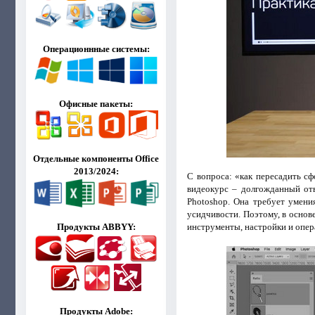
Операционнные системы:
Офисные пакеты:
Отдельные компоненты Office
2013/2024:
С вопроса: «как пересадить с
видеокурс – долгожданный отв
Photoshop. Она требует умени
усидчивости. Поэтому, в основ
инструменты, настройки и опера
Продукты ABBYY:
Продукты Adobe: