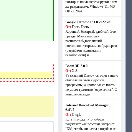
повторно после перезагрузки с тем
же результатом. Windows 11. MS
Offiсe 2024.
Google Chrome 151.0.7922.76
От:
Гость Гость
Хороший, быстрый, удобный. Это
правда. Масса плюшек
расширений-дополнений,
постоянно отторгаемых браузером
(разрабами политиками
безопасности) и
Boom 3D 2.0.0
От:
Х.З.
Уважаемый Diakov, сегодня вышло
обновление этой чудесной
программы, а кроме вас её никто
не умеет грамотно "отрепачить". С
нетерпение ждём
Internet Download Manager
6.43.7
От:
OlegL
Кстати, может кто-нибудь
подскажет как все-таки настроить
IDM, чтобы он качал с ютуба и не