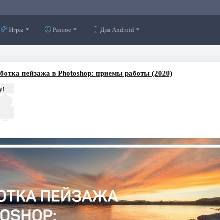
Игры
Разное
Для Android
ботка пейзажа в Photoshop: приемы работы (2020)
у!