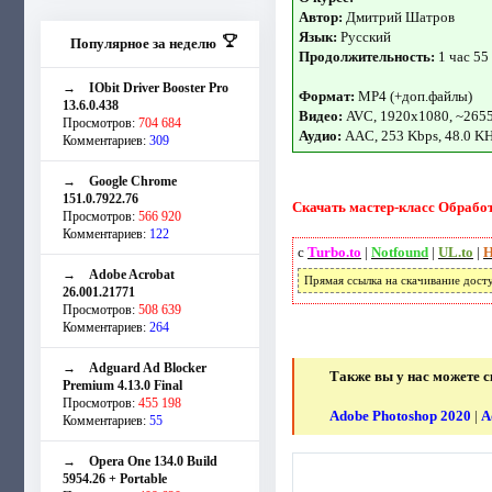
Автор:
Дмитрий Шатров
Язык:
Русский
Популярное за неделю
Продолжительность:
1 час 55
→
IObit Driver Booster Pro
Формат:
MP4 (+доп.файлы)
13.6.0.438
Видео:
AVC, 1920x1080, ~265
Просмотров:
704 684
Аудио:
AAC, 253 Kbps, 48.0 K
Комментариев:
309
→
Google Chrome
151.0.7922.76
Скачать мастер-класс Обработк
Просмотров:
566 920
Комментариев:
122
с
Turbo.to
|
Notfound
|
UL.to
|
H
→
Adobe Acrobat
Прямая ссылка на скачивание дост
26.001.21771
Просмотров:
508 639
Комментариев:
264
→
Adguard Ad Blocker
Также вы у нас можете с
Premium 4.13.0 Final
Просмотров:
455 198
Adobe Photoshop 2020
|
A
Комментариев:
55
→
Opera One 134.0 Build
5954.26 + Portable