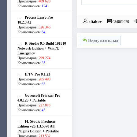
Просмотров:
409 620
Комментариев:
124
→
Process Lasso Pro
diakov
08/06/2020
18.2.3.42
Просмотров:
326 345
Комментариев:
64
Вернуться назад
→
R-Studio 9.5 Build 191810
Network Edition + WinPE +
Emergency
Просмотров:
299 274
Комментариев:
35
→
IPTV Pro 9.1.23
Просмотров:
265 490
Комментариев:
65
→
Goversoft Privazer Pro
4.0.125 + Portable
Просмотров:
227 818
Комментариев:
45
→
FL Studio Producer
Edition v26.1.3.5570 All
Plugins Edition + Portable
Просмотров:
213 532