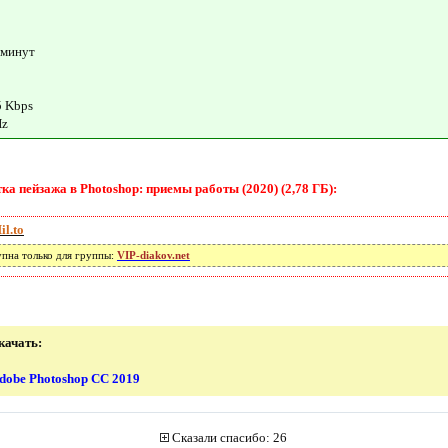
 минут
5 Kbps
Hz
а пейзажа в Photoshop: приемы работы (2020) (2,78 ГБ):
il.to
упна только для группы:
VIP-diakov.net
качать:
dobe Photoshop CC 2019
Сказали спасибо: 26