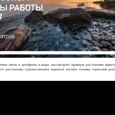
чные пятна и артефакты в кадре, рассмотрите примеры расстановки яркост
ете расстановку художественных акцентов, изучите технику отрисовки до