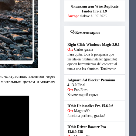
Лицензия для Wise Duplicate
Finder Pro 2.1.9
Автор:
diakov
11.07.2026
Комментарии
Right Click Windows Magic 3.0.1
От:
Carlos garcia
Para quitar toda la porqueria que
instala en hibituninstaller (gratuito)
opcion herramientas del contextual
una a una las eliminas. Totalmente
но-контрастных акцентов через
Adguard Ad Blocker Premium
полнительным цветом и многому
4.13.0 Final
От:
Pro-Euro
Комментарий скрыт
IObit Uninstaller Pro 15.6.0.6
От:
Magnus99
funciona perfecto, gracias!
IObit Driver Booster Pro
13.6.0.438