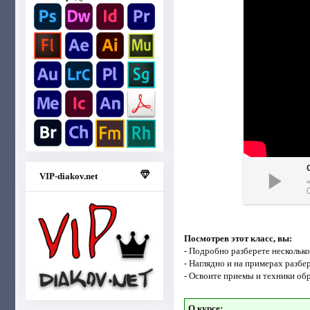
VIP-diakov.net
Посмотрев этот класс, вы:
- Подробно разберете нескольк
- Наглядно и на примерах разбе
- Освоите приемы и техники обр
О курсе: