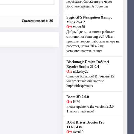
переставал бы скачивать через
короткое время. А то не раз
Sygic GPS Navigation &amp;
Сказали спасибо: 26
Maps 26.4.2
От:
viktor58
Добрый день, на сяоми работает
отлично, на Samsung S24 Ultra,
прошлая версия работала,теперь не
работает, новая 26.4.2 не
устанавливается. пишет,
Blackmagic Design DaVinci
Resolve Studio 21.0.4
От:
nickolay22
Спасибо большое! В течение 15
минут скачал обе части с
https://filespayouts
Boom 3D 2.0.0
От:
KiM
Please update to the version 2.3.0
Thanks in advance!
IObit Driver Booster Pro
13.6.0.438
От:
oven19