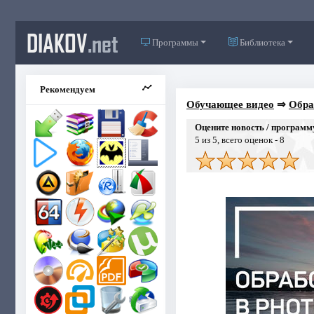
DIAKOV
.net
Программы
Библиотека
Рекомендуем
Обучающее видео
⇒
Обра
Оцените новость / программ
5
из 5, всего оценок -
8