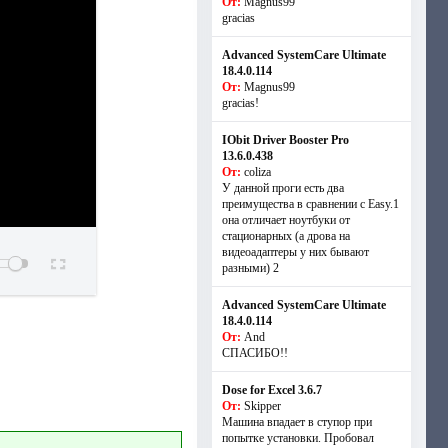
От:
Magnus99
gracias
Advanced SystemCare Ultimate
18.4.0.114
От:
Magnus99
gracias!
IObit Driver Booster Pro
13.6.0.438
От:
coliza
У данной проги есть два
преимущества в сравнении с Easy.1
она отличает ноутбуки от
стационарных (а дрова на
видеоадаптеры у них бывают
разными) 2
Advanced SystemCare Ultimate
18.4.0.114
От:
And
СПАСИБО!!
Dose for Excel 3.6.7
От:
Skipper
Машина впадает в ступор при
попытке установки. Пробовал