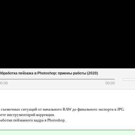
Обработка пейзажа в Photoshop: приемы работы (2020)
00:00
00:00
о съемочных ситуаций от начального RAW до финального экспорта в JPG.
рете инструментарий коррекции.
аботки пейзажного кадра в Photoshop.