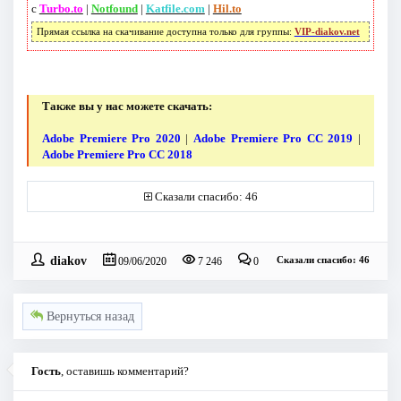
с
Turbo.to
|
Notfound
|
Katfile.com
|
Hil.to
Прямая ссылка на скачивание доступна только для группы:
VIP-diakov.net
Также вы у нас можете скачать:
Adobe Premiere Pro 2020
|
Adobe Premiere Pro CC 2019
|
Adobe Premiere Pro CC 2018
Сказали спасибо: 46
diakov
Сказали спасибо: 46
09/06/2020
7 246
0
Вернуться назад
Гость
, оставишь комментарий?