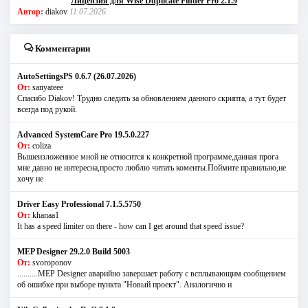
Лицензия для Wise Duplicate Finder Pro 2.1.9
Автор:
diakov
11.07.2026
Комментарии
AutoSettingsPS 0.6.7 (26.07.2026)
От:
sanyateee
Спасибо Diakov! Трудно следить за обновлением данного скрипта, а тут будет
всегда под рукой.
Advanced SystemCare Pro 19.5.0.227
От:
coliza
Вышеизложенное мной не относится к конкретной программе,данная прога
мне давно не интересна,просто люблю читать коменты.Поймите правильно,не
хочу не
Driver Easy Professional 7.1.5.5750
От:
khanaa1
It has a speed limiter on there - how can I get around that speed issue?
MEP Designer 29.2.0 Build 5003
От:
svoroponov
..........MEP Designer аварийно завершает работу с всплывающим сообщением
об ошибке при выборе пункта "Новый проект". Аналогично и