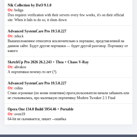
Nik Collection by DxO 9.1.0
От:
boliga
Dxo requires verification with their servers every few weeks, it's on their official
site. When it fails to do so, it shuts down
Advanced SystemCare Pro 19.5.0.227
От:
zeka.k
Вышеизложенное относится исключительно к порташке, представленной на
данном сайте. Будут другие порташки — будет другой разговор. Порташку от
какого
SketchUp Pro 2026 26.2.243 + Thea + Chaos V-Ray
От:
alivakos
А портативки почему-то нет (?).
Advanced SystemCare Pro 19.5.0.227
От:
coliza
Ставя огромные (по моим понятиям) проги,пользователи начали забывать или
не сталкивались, про маленькую портативку Modern Tweaker 2.1 Final
Opera One 134.0 Build 5954.46 + Portable
От:
oven19
64-bit не скачивается, пишет --ошибка