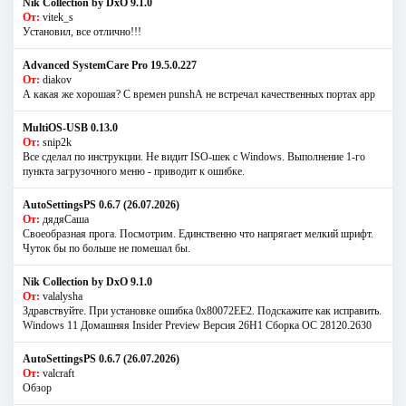
Nik Collection by DxO 9.1.0
От:
vitek_s
Установил, все отлично!!!
Advanced SystemCare Pro 19.5.0.227
От:
diakov
А какая же хорошая? С времен punshА не встречал качественных портах app
MultiOS-USB 0.13.0
От:
snip2k
Все сделал по инструкции. Не видит ISO-шек с Windows. Выполнение 1-го
пункта загрузочного меню - приводит к ошибке.
AutoSettingsPS 0.6.7 (26.07.2026)
От:
дядяСаша
Своеобразная прога. Посмотрим. Единственно что напрягает мелкий шрифт.
Чуток бы по больше не помешал бы.
Nik Collection by DxO 9.1.0
От:
valalysha
Здравствуйте. При установке ошибка 0х80072EE2. Подскажите как исправить.
Windows 11 Домашняя Insider Preview Версия 26H1 Сборка ОС 28120.2630
AutoSettingsPS 0.6.7 (26.07.2026)
От:
valcraft
Обзор