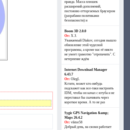
правда. Масса плюшек
расширений-дополнений,
постоянно отторгаемых браузером
(разрабами политиками
безопасности) и
Boom 3D 2.0.0
От:
Х.З.
Уважаемый Diakov, сегодня вышло
обновление этой чудесной
программы, а кроме вас её никто
не умеет грамотно "отрепачить". С
нетерпение ждём
Internet Download Manager
6.43.7
От:
OlegL
Кстати, может кто-нибудь
подскажет как все-таки настроить
IDM, чтобы он качал с ютуба и не
переставал бы скачивать через
короткое время. А то не раз
Sygic GPS Navigation &amp;
Maps 26.4.2
От:
viktor58
Добрый день, на сяоми работает