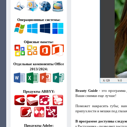
Операционнные системы:
Офисные пакеты:
Отдельные компоненты Office
2013/2024:
Beauty Guide
- это программа 
Продукты ABBYY:
Ваши снимки еще лучше!
Поможет накрасить губы; нане
припухлости и мешки под глаза
В программе доступны следу
Продукты Adobe:
• Растушевка - позволяет расту