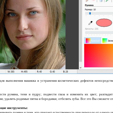
для выполнения макияжа и устранения косметических дефектов непосредств
сти румяна, тени и пудру; подвести глаза и изменить их цвет; разглади
ми; удалить родимые пятна и бородавки; отбелить зубы. Все это Вы сможете о
ющие инструменты:
шевывать румяна и тени, что придает естественность при переходе от одного цв