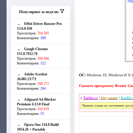
Популярное за неделю
→
IObit Driver Booster Pro
13.6.0.438
Просмотров:
704 505
Комментариев:
309
→
Google Chrome
151.0.7922.76
Просмотров:
566 666
Комментариев:
122
→
Adobe Acrobat
ОС:
Windows 10, Windows 8/ 8.1,
26.001.21771
Просмотров:
508 572
Скачать программу Beauty Guid
Комментариев:
264
с
Turbo.cc
|
Oxy name
|
Katfile
→
Adguard Ad Blocker
Premium 4.13.0 Final
Прямая ссылка на скачивание дост
Просмотров:
454 819
Комментариев:
55
→
Opera One 134.0 Build
5954.26 + Portable