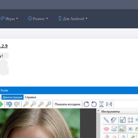
Игры
Разное
Для Android
.2.9
у!