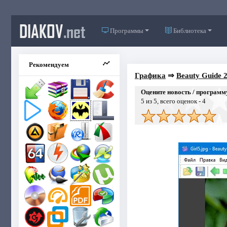
DIAKOV
.net
Программы
Библиотека
Рекомендуем
Графика
⇒
Beauty Guide 2
Оцените новость / программ
5
из 5, всего оценок -
4