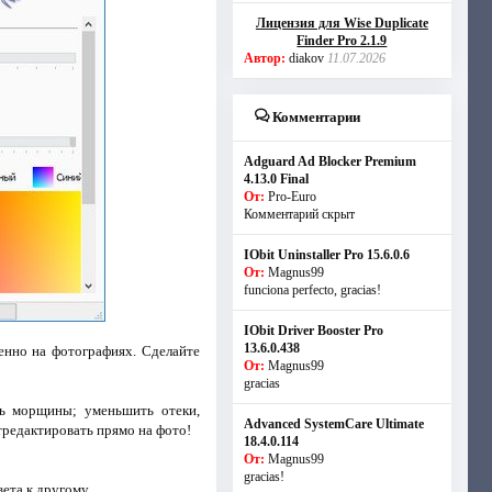
Лицензия для Wise Duplicate
Finder Pro 2.1.9
Автор:
diakov
11.07.2026
Комментарии
Adguard Ad Blocker Premium
4.13.0 Final
От:
Pro-Euro
Комментарий скрыт
IObit Uninstaller Pro 15.6.0.6
От:
Magnus99
funciona perfecto, gracias!
IObit Driver Booster Pro
13.6.0.438
енно на фотографиях. Сделайте
От:
Magnus99
gracias
ть морщины; уменьшить отеки,
Advanced SystemCare Ultimate
тредактировать прямо на фото!
18.4.0.114
От:
Magnus99
gracias!
ета к другому.