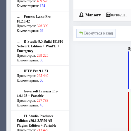
Просмотров:
409 578
Комментариев:
124
Mansory
09/10/2021
→
Process Lasso Pro
18.2.3.42
Просмотров:
326 309
Комментариев:
64
Вернуться назад
→
R-Studio 9.5 Build 191810
Network Edition + WinPE +
Д
Emergency
Просмотров:
299 225
Комментариев:
35
→
IPTV Pro 9.1.23
Просмотров:
265 449
Комментариев:
65
→
Goversoft Privazer Pro
4.0.125 + Portable
Просмотров:
227 788
Комментариев:
45
→
FL Studio Producer
Edition v26.1.3.5570 All
Plugins Edition + Portable
Просмотров:
213 479