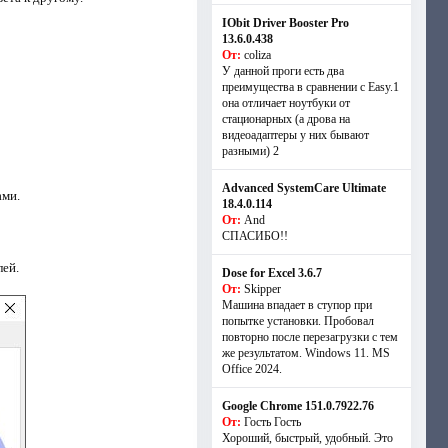
IObit Driver Booster Pro
13.6.0.438
От:
coliza
У данной проги есть два
преимущества в сравнении с Easy.1
она отличает ноутбуки от
стационарных (а дрова на
видеоадаптеры у них бывают
разными) 2
Advanced SystemCare Ultimate
ами.
18.4.0.114
От:
And
СПАСИБО!!
лей.
Dose for Excel 3.6.7
От:
Skipper
Машина впадает в ступор при
попытке установки. Пробовал
повторно после перезагрузки с тем
же результатом. Windows 11. MS
Offiсe 2024.
Google Chrome 151.0.7922.76
От:
Гость Гость
Хороший, быстрый, удобный. Это