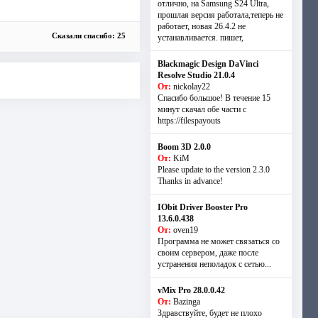
отлично, на Samsung S24 Ultra,
прошлая версия работала,теперь не
работает, новая 26.4.2 не
Сказали спасибо: 25
устанавливается. пишет,
Blackmagic Design DaVinci
Resolve Studio 21.0.4
От:
nickolay22
Спасибо большое! В течение 15
минут скачал обе части с
https://filespayouts
Boom 3D 2.0.0
От:
KiM
Please update to the version 2.3.0
Thanks in advance!
IObit Driver Booster Pro
13.6.0.438
От:
oven19
Программа не может связаться со
своим сервером, даже после
устранения неполадок с сетью...
vMix Pro 28.0.0.42
От:
Bazinga
Здравствуйте, будет не плохо