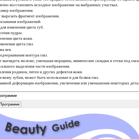
стично восстановить исходное изображение на выбранных участках.
размер изображения.
т вырезать фрагмент изображения.
писывания изображений.
 для изменения цвета губ.
есения пудры.
менения цвета кожи.
зменения цвета глаз.
жа век.
подчеркивания контура глаз.
ет выглядеть моложе, уменьшая морщины, мимические складки и отеки под глаз
зуального выделения части изображения.
даления родинок, пятен и других дефектов кожи.
елизну зубам, может быть использован и для белков глаз.
 плавной деформации изображения, увеличения или уменьшения некоторых дета