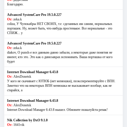
Благодарю.
Advanced SystemCare Pro 19.5.0.227
От:
zeka.k
coliza, У Чупокабры НЕТ СВОИХ, т.е. сделанных им самим, нормальных
порташек. Ну, может быть, что-нибудь простенькое. Все нормальные - это
СПИЖ... у
Advanced SystemCare Pro 19.5.0.227
От:
zeka.k
diakov, О punsh-е все давным-давно забыли, а некоторые даже понятия не
имеют, кто это. Это как о динозаврах вспоминать. Ваша порташка от кого
будет
Internet Download Manager 6.43.8
От:
AlexDonetsk
У кого не скачивает с ЮТЮБ (нет менюшки), поэксперементируйте с ВПН.
Заметил что на некоторых ВПН менюшка не выскакивает вообще, как не
старайся, а
Internet Download Manager 6.43.8
От:
AlexDonetsk
Internet Download Manager 6.43.8 вышел. Обновите пожалуйста репак!
Nik Collection by DxO 9.1.0
От:
1641vik