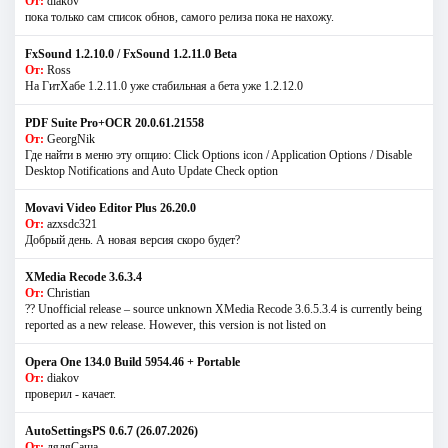
От:
diakov
пока только сам список обнов, самого релиза пока не нахожу.
FxSound 1.2.10.0 / FxSound 1.2.11.0 Beta
От:
Ross
На ГитХабе 1.2.11.0 уже стабильная а бета уже 1.2.12.0
PDF Suite Pro+OCR 20.0.61.21558
От:
GeorgNik
Где найти в меню эту опцию: Click Options icon / Application Options / Disable
Desktop Notifications and Auto Update Check option
Movavi Video Editor Plus 26.20.0
От:
azxsdc321
Добрый день. А новая версия скоро будет?
XMedia Recode 3.6.3.4
От:
Christian
?? Unofficial release – source unknown XMedia Recode 3.6.5.3.4 is currently being
reported as a new release. However, this version is not listed on
Opera One 134.0 Build 5954.46 + Portable
От:
diakov
проверил - качает.
AutoSettingsPS 0.6.7 (26.07.2026)
От:
дядяСаша