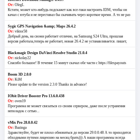
От:
OlegL
Кстати, может кто-нибудь подскажет как все-таки настроить IDM, чтобы он
качал с ютуба и не переставал бы скачивать через короткое время. А то не раз
Sygic GPS Navigation &amp; Maps 26.4.2
От:
viktor58
Добрый день, на сяоми работает отлично, на Samsung S24 Ultra, прошлая
версия работала,теперь не работает, новая 26.4.2 не устанавливается. пишет,
Blackmagic Design DaVinci Resolve Studio 21.0.4
От:
nickolay22
Спасибо большое! В течение 15 минут скачал обе части с https://filespayouts
Boom 3D 2.0.0
От:
KiM
Please update to the version 2.3.0 Thanks in advance!
IObit Driver Booster Pro 13.6.0.438
От:
oven19
Программа не может связаться со своим сервером, даже после устранения
неполадок с сетью...
vMix Pro 28.0.0.42
От:
Bazinga
Здравствуйте, будет не плохо обновиться до версии 29.0.0.48 А то приходится
обходными путями лицензию на месяц брать))) А ваши программы всегда