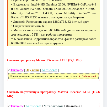
• Процессор: Intel® Core™ i5 и выше
• Видеокарта: Intel® HD Graphics 2000, NVIDIA® GeForce® 8
и 8M, Quadro FX 4800, Quadro FX 5600, AMD Radeon™ R600,
Mobility Radeon™ HD 4330, серия Mobility FirePro™ или
Radeon™ R5 M230 и выше с последними драйверами
• Дисплей: Разрешение экрана 1280х768, 32-битный цвет
• Оперативная память: 6 ГБ
• Место на жестком диске: 500 МБ свободного места на диске
для установки, 5 ГБ – для работы программы
* К сожалению, корректная обработка файлов размером более
6000х8000 пикселей не гарантируется.
Скачать программу Movavi Picverse 1.11.0 (77,1 МБ):
с
Turbo.pw
|
Oxy name
|
Katfile.com
|
Прямая ссылка на скачивание доступна только для группы:
VIP-diakov.net
Скачать портативную программу Movavi Picverse 1.11.0 (112,6
МБ):
с
Turbo.pw
|
Katfile.com
|
Nitroflare.com
|
Uploady.io
|