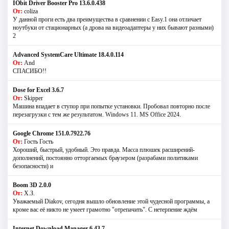
IObit Driver Booster Pro 13.6.0.438
От:
coliza
У данной проги есть два преимущества в сравнении с Easy.1 она отличает
ноутбуки от стационарных (а дрова на видеоадаптеры у них бывают разными)
2
Advanced SystemCare Ultimate 18.4.0.114
От:
And
СПАСИБО!!
Dose for Excel 3.6.7
От:
Skipper
Машина впадает в ступор при попытке установки. Пробовал повторно после
перезагрузки с тем же результатом. Windows 11. MS Offiсe 2024.
Google Chrome 151.0.7922.76
От:
Гость Гость
Хороший, быстрый, удобный. Это правда. Масса плюшек расширений-
дополнений, постоянно отторгаемых браузером (разрабами политиками
безопасности) и
Boom 3D 2.0.0
От:
Х.З.
Уважаемый Diakov, сегодня вышло обновление этой чудесной программы, а
кроме вас её никто не умеет грамотно "отрепачить". С нетерпение ждём
Internet Download Manager 6.43.7