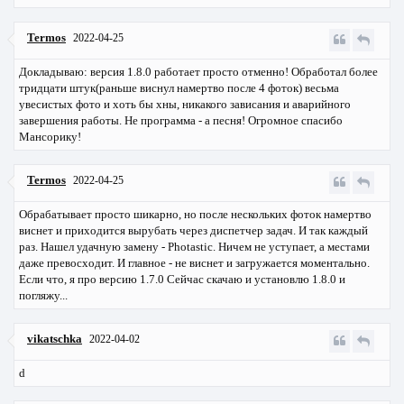
Termos
2022-04-25
Докладываю: версия 1.8.0 работает просто отменно! Обработал более
тридцати штук(раньше виснул намертво после 4 фоток) весьма
увесистых фото и хоть бы хны, никакого зависания и аварийного
завершения работы. Не программа - а песня! Огромное спасибо
Мансорику!
Termos
2022-04-25
Обрабатывает просто шикарно, но после нескольких фоток намертво
виснет и приходится вырубать через диспетчер задач. И так каждый
раз. Нашел удачную замену - Photastic. Ничем не уступает, а местами
даже превосходит. И главное - не виснет и загружается моментально.
Если что, я про версию 1.7.0 Сейчас скачаю и установлю 1.8.0 и
погляжу...
vikatschka
2022-04-02
d