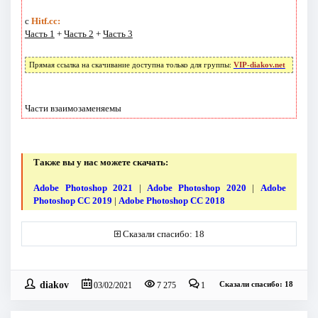
с
Hitf.cc:
Часть 1
+
Часть 2
+
Часть 3
Прямая ссылка на скачивание доступна только для группы:
VIP-diakov.net
Части взаимозаменяемы
Также вы у нас можете скачать:
Adobe Photoshop 2021
|
Adobe Photoshop 2020
|
Adobe
Photoshop CC 2019
|
Adobe Photoshop CC 2018
Сказали спасибо: 18
diakov
Сказали спасибо: 18
03/02/2021
7 275
1