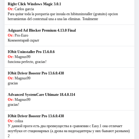
Right Click Windows Magic 3.0.1
От:
Carlos garcia
Para quitar toda la porqueria que instala en hibituninstaller (gratuito) opcion
herramientas del contextual una a una las eliminas. Totalmente
Adguard Ad Blocker Premium 4.13.0 Final
От:
Pro-Euro
Комментарий скрыт
IObit Uninstaller Pro 15.6.0.6
От:
Magnus99
funciona perfecto, gracias!
IObit Driver Booster Pro 13.6.0.438
От:
Magnus99
gracias
Advanced SystemCare Ultimate 18.4.0.114
От:
Magnus99
gracias!
IObit Driver Booster Pro 13.6.0.438
От:
coliza
У данной проги есть два преимущества в сравнении с Easy.1 она отличает
ноутбуки от стационарных (а дрова на видеоадаптеры у них бывают разными)
2