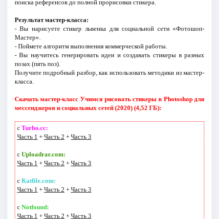
поиска референсов до полной прорисовки стикера.
Результат мастер-класса:
- Вы нарисуете стикер львенка для социальной сети «Фотошоп-
Мастер».
- Поймете алгоритм выполнения коммерческой работы.
- Вы научитесь генерировать идеи и создавать стикеры в разных
позах (пять поз).
Получите подробный разбор, как использовать методики из мастер-
класса.
Скачать мастер-класс Учимся рисовать стикеры в Photoshop для
мессенджеров и социальных сетей (2020) (4,52 ГБ):
с
Turbo.cc:
Часть 1
+
Часть 2
+
Часть 3
с
Uploadrar.com:
Часть 1
+
Часть 2
+
Часть 3
с
Katfile.com:
Часть 1
+
Часть 2
+
Часть 3
с
Notfound:
Часть 1
+
Часть 2
+
Часть 3