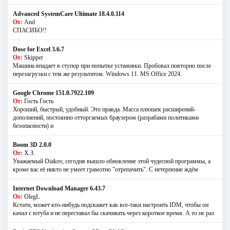
Advanced SystemCare Ultimate 18.4.0.114
От:
And
СПАСИБО!!
Dose for Excel 3.6.7
От:
Skipper
Машина впадает в ступор при попытке установки. Пробовал повторно после
перезагрузки с тем же результатом. Windows 11. MS Offiсe 2024.
Google Chrome 151.0.7922.109
От:
Гость Гость
Хороший, быстрый, удобный. Это правда. Масса плюшек расширений-
дополнений, постоянно отторгаемых браузером (разрабами политиками
безопасности) и
Boom 3D 2.0.0
От:
Х.З.
Уважаемый Diakov, сегодня вышло обновление этой чудесной программы, а
кроме вас её никто не умеет грамотно "отрепачить". С нетерпение ждём
Internet Download Manager 6.43.7
От:
OlegL
Кстати, может кто-нибудь подскажет как все-таки настроить IDM, чтобы он
качал с ютуба и не переставал бы скачивать через короткое время. А то не раз