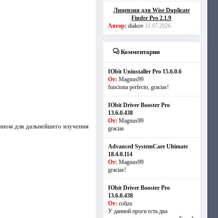
Лицензия для Wise Duplicate
Finder Pro 2.1.9
Автор:
diakov
11.07.2026
Комментарии
IObit Uninstaller Pro 15.6.0.6
От:
Magnus99
funciona perfecto, gracias!
IObit Driver Booster Pro
13.6.0.438
От:
Magnus99
ином для дальнейшего изучения
gracias
Advanced SystemCare Ultimate
18.4.0.114
От:
Magnus99
gracias!
IObit Driver Booster Pro
13.6.0.438
От:
coliza
У данной проги есть два