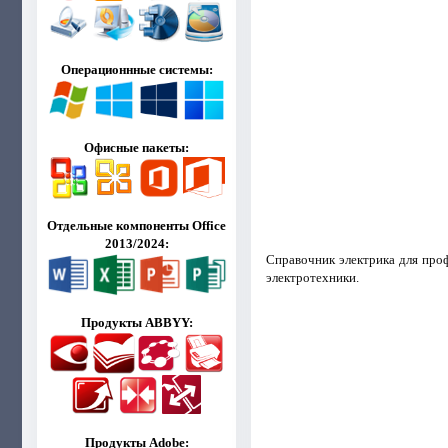
Операционнные системы:
Офисные пакеты:
Отдельные компоненты Office
2013/2024:
Справочник электрика для про
электротехники.
Продукты ABBYY:
Продукты Adobe: