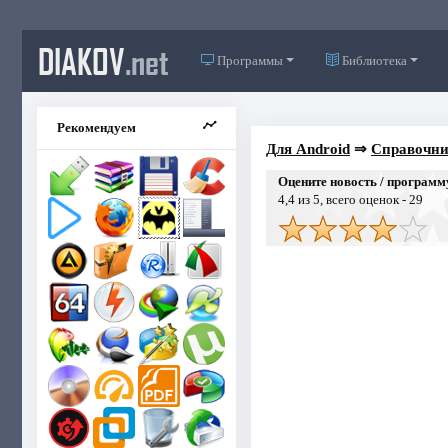
DIAKOV
.net
Программы
Библиотека
Рекомендуем
Для Android
⇒
Справочник
Оцените новость / программ
4,4
из 5, всего оценок -
29