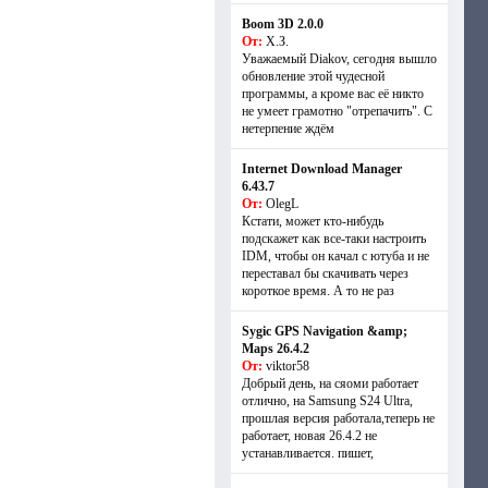
Boom 3D 2.0.0
От:
Х.З.
Уважаемый Diakov, сегодня вышло
обновление этой чудесной
программы, а кроме вас её никто
не умеет грамотно "отрепачить". С
нетерпение ждём
Internet Download Manager
6.43.7
От:
OlegL
Кстати, может кто-нибудь
подскажет как все-таки настроить
IDM, чтобы он качал с ютуба и не
переставал бы скачивать через
короткое время. А то не раз
Sygic GPS Navigation &amp;
Maps 26.4.2
От:
viktor58
Добрый день, на сяоми работает
отлично, на Samsung S24 Ultra,
прошлая версия работала,теперь не
работает, новая 26.4.2 не
устанавливается. пишет,