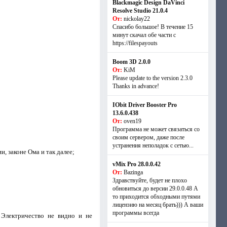
Blackmagic Design DaVinci
Resolve Studio 21.0.4
От:
nickolay22
Спасибо большое! В течение 15
минут скачал обе части с
https://filespayouts
Boom 3D 2.0.0
От:
KiM
Please update to the version 2.3.0
Thanks in advance!
IObit Driver Booster Pro
13.6.0.438
От:
oven19
Программа не может связаться со
своим сервером, даже после
устранения неполадок с сетью...
, законе Ома и так далее;
vMix Pro 28.0.0.42
От:
Bazinga
Здравствуйте, будет не плохо
обновиться до версии 29.0.0.48 А
то приходится обходными путями
лицензию на месяц брать))) А ваши
программы всегда
 Электричество не видно и не