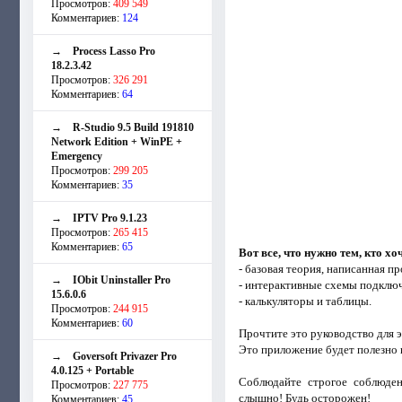
Просмотров:
409 549
Комментариев:
124
→
Process Lasso Pro
18.2.3.42
Просмотров:
326 291
Комментариев:
64
→
R-Studio 9.5 Build 191810
Network Edition + WinPE +
Emergency
Просмотров:
299 205
Комментариев:
35
→
IPTV Pro 9.1.23
Просмотров:
265 415
Комментариев:
65
Вот все, что нужно тем, кто х
- базовая теория, написанная п
→
IObit Uninstaller Pro
- интерактивные схемы подключ
15.6.0.6
- калькуляторы и таблицы.
Просмотров:
244 915
Комментариев:
60
Прочтите это руководство для э
Это приложение будет полезно в
→
Goversoft Privazer Pro
4.0.125 + Portable
Соблюдайте строгое соблюден
Просмотров:
227 775
слышно! Будь осторожен!
Комментариев:
45