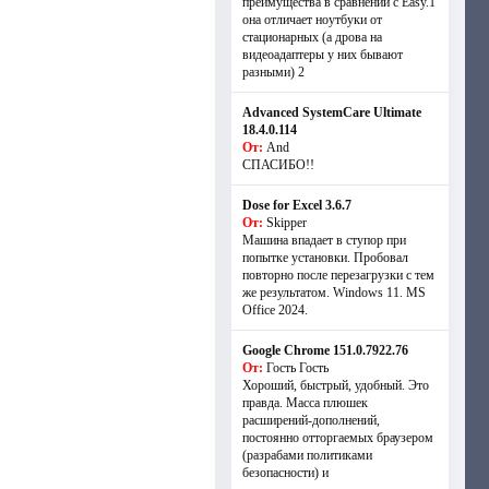
преимущества в сравнении с Easy.1
она отличает ноутбуки от
стационарных (а дрова на
видеоадаптеры у них бывают
разными) 2
Advanced SystemCare Ultimate
18.4.0.114
От:
And
СПАСИБО!!
Dose for Excel 3.6.7
От:
Skipper
Машина впадает в ступор при
попытке установки. Пробовал
повторно после перезагрузки с тем
же результатом. Windows 11. MS
Offiсe 2024.
Google Chrome 151.0.7922.76
От:
Гость Гость
Хороший, быстрый, удобный. Это
правда. Масса плюшек
расширений-дополнений,
постоянно отторгаемых браузером
(разрабами политиками
безопасности) и