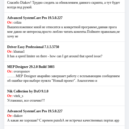
Спасибо Diakov! Трудно следить за обновлением данного скрипта, а тут будет
всегда под рукой.
Advanced SystemCare Pro 19.5.0.227
От:
coliza
Вышеизложенное мной не относится к конкретной программе,данная прога
мне давно не интересна,просто люблю читать коменты.Поймите правильно,не
хочу не
Driver Easy Professional 7.1.5.5750
От:
khanaa1
It has a speed limiter on there - how can I get around that speed issue?
MEP Designer 29.2.0 Build 5003
От:
svoroponov
..........MEP Designer аварийно завершает работу с всплывающим сообщением
об ошибке при выборе пункта "Новый проект". Аналогично и
Nik Collection by DxO 9.1.0
От:
vitek_s
Установил, все отлично!!!
Advanced SystemCare Pro 19.5.0.227
От:
diakov
А какая же хорошая? С времен punshА не встречал качественных портах app