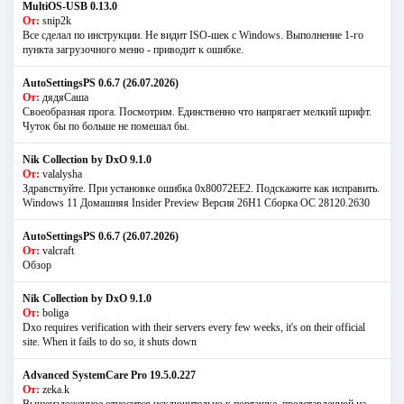
MultiOS-USB 0.13.0
От:
snip2k
Все сделал по инструкции. Не видит ISO-шек с Windows. Выполнение 1-го
пункта загрузочного меню - приводит к ошибке.
AutoSettingsPS 0.6.7 (26.07.2026)
От:
дядяСаша
Своеобразная прога. Посмотрим. Единственно что напрягает мелкий шрифт.
Чуток бы по больше не помешал бы.
Nik Collection by DxO 9.1.0
От:
valalysha
Здравствуйте. При установке ошибка 0х80072EE2. Подскажите как исправить.
Windows 11 Домашняя Insider Preview Версия 26H1 Сборка ОС 28120.2630
AutoSettingsPS 0.6.7 (26.07.2026)
От:
valcraft
Обзор
Nik Collection by DxO 9.1.0
От:
boliga
Dxo requires verification with their servers every few weeks, it's on their official
site. When it fails to do so, it shuts down
Advanced SystemCare Pro 19.5.0.227
От:
zeka.k