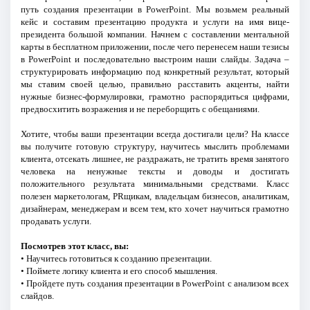
путь создания презентации в PowerPoint. Мы возьмем реальный
кейс и составим презентацию продукта и услуги на имя вице-
президента большой компании. Начнем с составлении ментальной
карты в бесплатном приложении, после чего перенесем наши тезисы
в PowerPoint и последовательно выстроим наши слайды. Задача –
структурировать информацию под конкретный результат, который
мы ставим своей целью, правильно расставить акценты, найти
нужные бизнес-формулировки, грамотно распорядиться цифрами,
предвосхитить возражения и не переборщить с обещаниями.
Хотите, чтобы ваши презентации всегда достигали цели? На классе
вы получите готовую структуру, научитесь мыслить проблемами
клиента, отсекать лишнее, не раздражать, не тратить время занятого
человека на ненужные тексты и доводы и достигать
положительного результата минимальными средствами. Класс
полезен маркетологам, PRщикам, владельцам бизнесов, аналитикам,
дизайнерам, менеджерам и всем тем, кто хочет научиться грамотно
продавать услуги.
Посмотрев этот класс, вы:
• Научитесь готовиться к созданию презентации.
• Поймете логику клиента и его способ мышления.
• Пройдете путь создания презентации в PowerPoint с анализом всех
слайдов.