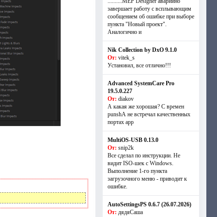
..........MEP Designer аварийно
завершает работу с всплывающим
сообщением об ошибке при выборе
пункта "Новый проект".
Аналогично и
Nik Collection by DxO 9.1.0
От:
vitek_s
Установил, все отлично!!!
Advanced SystemCare Pro
19.5.0.227
От:
diakov
А какая же хорошая? С времен
punshА не встречал качественных
портах app
MultiOS-USB 0.13.0
От:
snip2k
Все сделал по инструкции. Не
видит ISO-шек с Windows.
Выполнение 1-го пункта
загрузочного меню - приводит к
ошибке.
AutoSettingsPS 0.6.7 (26.07.2026)
От:
дядяСаша