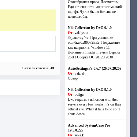
Своеобразная прога. Посмотрим.
Единственно что напрягает мелкий
шрифт. Чуток бы по больше не
помешал бы.
Nik Collection by DxO 9.1.0
От:
valalysha
Здравствуйте. При установке
ошибка 0х80072EE2. Подскажите
как исправить. Windows 11
Домашняя Insider Preview Версия
26H1 Сборка ОС 28120.2630
Сказали спасибо: 40
AutoSettingsPS 0.6.7 (26.07.2026)
От:
valcraft
Обзор
Nik Collection by DxO 9.1.0
От:
boliga
Dxo requires verification with their
servers every few weeks, it's on their
official site. When it fails to do so, it
shuts down
Advanced SystemCare Pro
19.5.0.227
От:
zeka.k