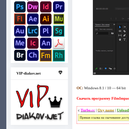
VIP-diakov.net
ОС:
Windows 8.1 / 10 — 64 bit
Скачать программу FilmImpact 
с
Turbo.cc
|
Oxy name
|
Upload
Прямая ссылка на скачивание дост