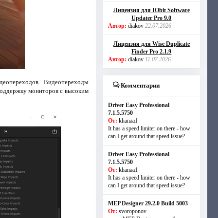
Лицензия для IObit Software
Updater Pro 9.0
Автор:
diakov
22.07.2026
Лицензия для Wise Duplicate
Finder Pro 2.1.9
Автор:
diakov
11.07.2026
деопереходов. Видеопереходы
Комментарии
поддержку мониторов с высоким
Driver Easy Professional
7.1.5.5750
От:
khanaa1
It has a speed limiter on there - how
can I get around that speed issue?
Driver Easy Professional
7.1.5.5750
От:
khanaa1
It has a speed limiter on there - how
can I get around that speed issue?
MEP Designer 29.2.0 Build 5003
От:
svoroponov