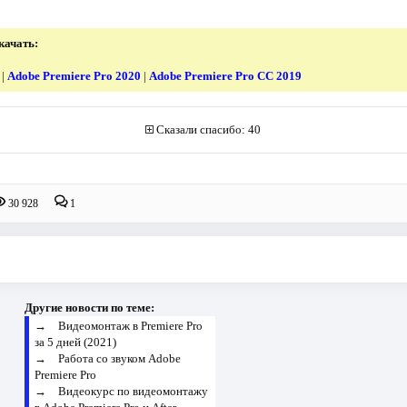
качать:
|
Adobe Premiere Pro 2020
|
Adobe Premiere Pro CC 2019
Сказали спасибо: 40
30 928
1
Другие новости по теме:
→
Видеомонтаж в Premiere Pro
за 5 дней (2021)
→
Работа со звуком Adobe
Premiere Pro
→
Видеокурс по видеомонтажу