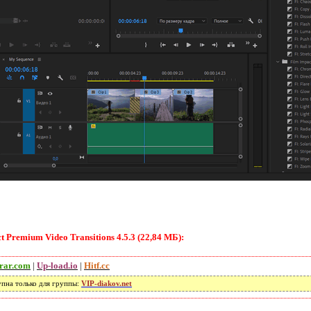
Premium Video Transitions 4.5.3 (22,84 МБ):
rar.com
|
Up-load.io
|
Hitf.cc
упна только для группы:
VIP-diakov.net