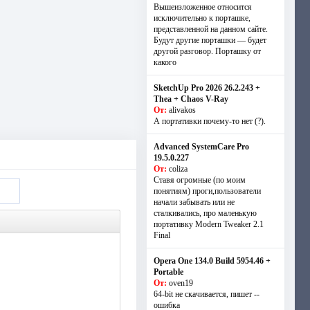
Вышеизложенное относится
исключительно к порташке,
представленной на данном сайте.
Будут другие порташки — будет
другой разговор. Порташку от
какого
SketchUp Pro 2026 26.2.243 +
Thea + Chaos V-Ray
От:
alivakos
А портативки почему-то нет (?).
Advanced SystemCare Pro
19.5.0.227
От:
coliza
Ставя огромные (по моим
понятиям) проги,пользователи
начали забывать или не
сталкивались, про маленькую
портативку Modern Tweaker 2.1
Final
Opera One 134.0 Build 5954.46 +
Portable
От:
oven19
64-bit не скачивается, пишет --
ошибка