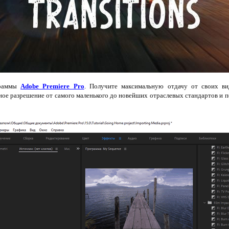
граммы
Adobe Premiere Pro
. Получите максимальную отдачу от своих ви
ое разрешение от самого маленького до новейших отраслевых стандартов и 