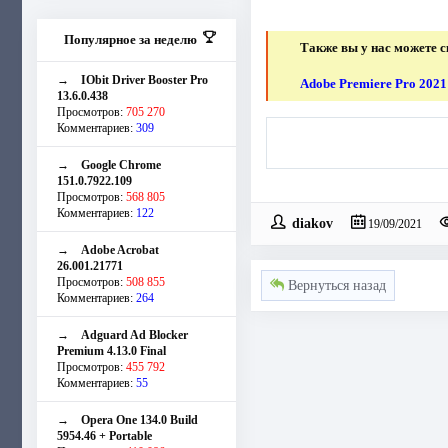
Популярное за неделю
Также вы у нас можете с
→
IObit Driver Booster Pro
Adobe Premiere Pro 2021
13.6.0.438
Просмотров:
705 270
Комментариев:
309
→
Google Chrome
151.0.7922.109
Просмотров:
568 805
Комментариев:
122
diakov
19/09/2021
→
Adobe Acrobat
26.001.21771
Просмотров:
508 855
Вернуться назад
Комментариев:
264
→
Adguard Ad Blocker
Premium 4.13.0 Final
Просмотров:
455 792
Комментариев:
55
→
Opera One 134.0 Build
5954.46 + Portable