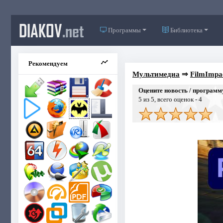
DIAKOV
.net
Программы
Библиотека
Рекомендуем
Мультимедиа
⇒
FilmImpac
Оцените новость / программ
5
из 5, всего оценок -
4